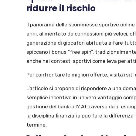
ridurre il rischio
Il panorama delle scommesse sportive online è 
anni, alimentato da connessioni più veloci, o
generazione di giocatori abituata a fare tutto
spiccano i bonus “free spin”, tradizionalmente
anche nei contesti sportivi come leva per attir
Per confrontare le migliori offerte, visita i
sit
L’articolo si propone di rispondere a una dom
semplice incentivo in un vero vantaggio comp
gestione del bankroll? Attraverso dati, esem
la disciplina finanziaria può fare la differenz
termine.