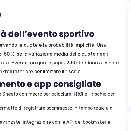
).
ità dell’evento sportivo
ervando le quote e la probabilità implicita. Una
l 50 %; se la variazione media delle quote negli
oderata. Eventi con quote sopra 3.50 tendono a essere
roll inferiore per limitare il rischio.
amento e app consigliate
 Sheets con macro per calcolare il ROI e il rischio per
permette di registrare scommesse in tempo reale e di
 avanzate, integrazione con le API dei bookmaker e