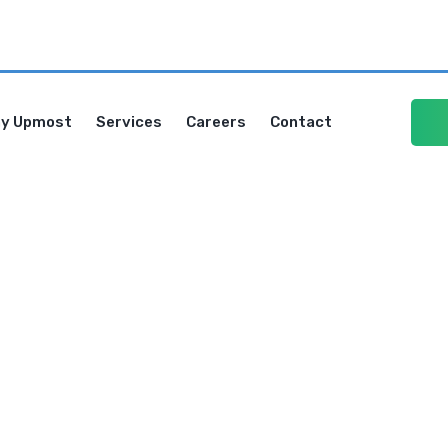
y Upmost
Services
Careers
Contact
Blog Details