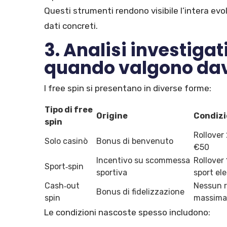
Questi strumenti rendono visibile l’intera evo
dati concreti.
3. Analisi investigat
quando valgono da
I free spin si presentano in diverse forme:
Tipo di free
Origine
Condizi
spin
Rollover 
Solo casinò
Bonus di benvenuto
€50
Incentivo su scommessa
Rollover 
Sport‑spin
sportiva
sport ele
Cash‑out
Nessun ro
Bonus di fidelizzazione
spin
massima
Le condizioni nascoste spesso includono: