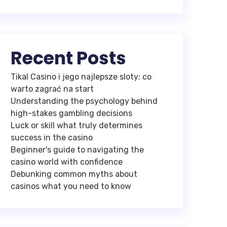
Recent Posts
Tikal Casino i jego najlepsze sloty: co
warto zagrać na start
Understanding the psychology behind
high-stakes gambling decisions
Luck or skill what truly determines
success in the casino
Beginner's guide to navigating the
casino world with confidence
Debunking common myths about
casinos what you need to know