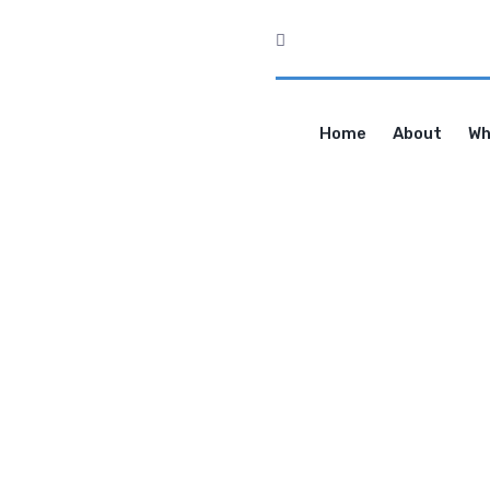
Home
About
Wh