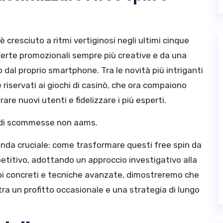
cresciuto a ritmi vertiginosi negli ultimi cinque
fferte promozionali sempre più creative e da una
 dal proprio smartphone. Tra le novità più intriganti
 riservati ai giochi di casinò, che ora compaiono
are nuovi utenti e fidelizzare i più esperti.
i di scommesse non aams
.
anda cruciale: come trasformare questi free spin da
etitivo, adottando un approccio investigativo alla
pi concreti e tecniche avanzate, dimostreremo che
a tra un profitto occasionale e una strategia di lungo