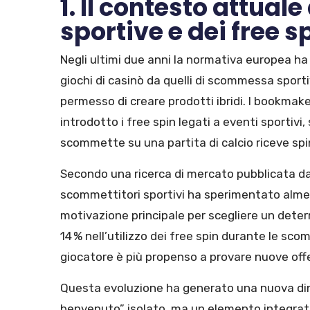
1. Il contesto attua
sportive e dei free s
Negli ultimi due anni la normativa europea ha
giochi di casinò da quelli di scommessa sporti
permesso di creare prodotti ibridi. I bookmake
introdotto i free spin legati a eventi sportivi,
scommette su una partita di calcio riceve spin
Secondo una ricerca di mercato pubblicata da 
scommettitori sportivi ha sperimentato almeno 
motivazione principale per scegliere un deter
14 % nell’utilizzo dei free spin durante le sco
giocatore è più propenso a provare nuove off
Questa evoluzione ha generato una nuova dina
benvenuto” isolato, ma un elemento integrato 