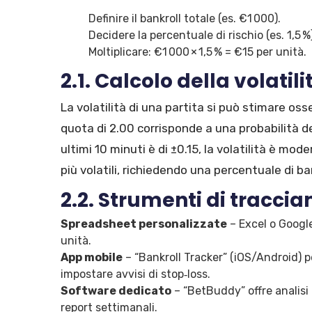
Definire il bankroll totale (es. €1 000).
Decidere la percentuale di rischio (es. 1,5 %
Moltiplicare: €1 000 × 1,5 % = €15 per unità.
2.1. Calcolo della volatil
La volatilità di una partita si può stimare oss
quota di 2.00 corrisponde a una probabilità de
ultimi 10 minuti è di ±0.15, la volatilità è m
più volatili, richiedendo una percentuale di bank
2.2. Strumenti di tracci
Spreadsheet personalizzate
– Excel o Google
unità.
App mobile
– “Bankroll Tracker” (iOS/Android) 
impostare avvisi di stop‑loss.
Software dedicato
– “BetBuddy” offre analisi
report settimanali.