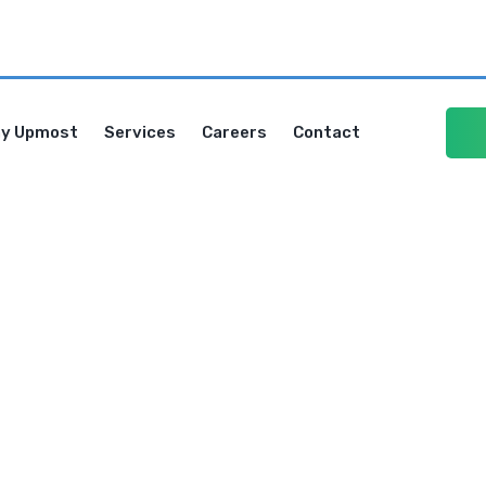
y Upmost
Services
Careers
Contact
Blog Details