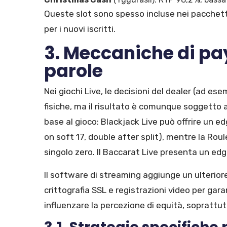
Queste slot sono spesso incluse nei pacchetti
per i nuovi iscritti.
3. Meccaniche di pay
parole
Nei giochi Live, le decisioni del dealer (ad ese
fisiche, ma il risultato è comunque soggetto 
base al gioco: Blackjack Live può offrire un e
on soft 17, double after split), mentre la Rou
singolo zero. Il Baccarat Live presenta un ed
Il software di streaming aggiunge un ulteriore 
crittografia SSL e registrazioni video per garan
influenzare la percezione di equità, soprattu