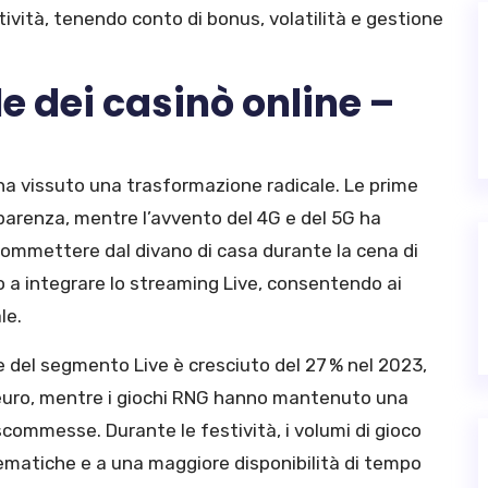
stività, tenendo conto di bonus, volatilità e gestione
le dei casinò online –
 ha vissuto una trasformazione radicale. Le prime
parenza, mentre l’avvento del 4G e del 5G ha
scommettere dal divano di casa durante la cena di
o a integrare lo streaming Live, consentendo ai
le.
e del segmento Live è cresciuto del 27 % nel 2023,
di euro, mentre i giochi RNG hanno mantenuto una
 scommesse. Durante le festività, i volumi di gioco
ematiche e a una maggiore disponibilità di tempo