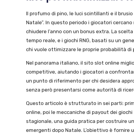
Il profumo di pino, le luci scintillanti e il br
Natale”. In questo periodo i giocatori cercano
chiudere l’anno con un bonus extra. La scelta t
tempo reale, e i giochi RNG, basati su un gener
chi vuole ottimizzare le proprie probabilità di
Nel panorama italiano, il sito
slot online miglio
competitive, aiutando i giocatori a confrontar
un punto di riferimento per chi desidera appro
senza però presentarsi come autorità di ricerca
Questo articolo è strutturato in sei parti: pr
online, poi le meccaniche di payout dei gioch
stagionale, una guida pratica per costruire un
emergenti dopo Natale. L’obiettivo è fornire 