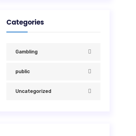
Categories
Gambling
public
Uncategorized