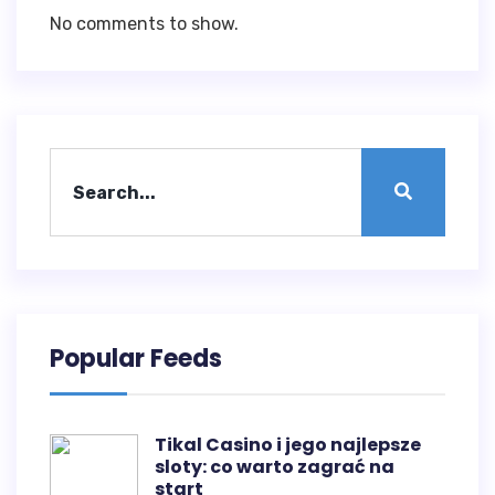
No comments to show.
Popular Feeds
Tikal Casino i jego najlepsze
sloty: co warto zagrać na
start