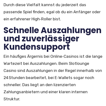
Durch diese Vielfalt kannst du jederzeit das
passende Spiel finden, egal ob du ein Anfänger oder
ein erfahrener High‑Roller bist.
Schnelle Auszahlungen
und zuverlässiger
Kundensupport
Ein häufiges Ärgernis bei Online‑Casinos ist die lange
Wartezeit bei Auszahlungen. Beim Slotlounge
Casino sind Auszahlungen in der Regel innerhalb von
24 Stunden bearbeitet, bei E‑Wallets sogar noch
schneller. Das liegt an den lizenzierten
Zahlungsanbietern und einer klaren internen
Struktur.