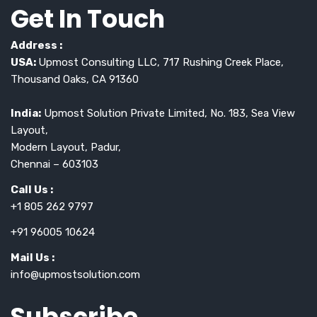
Get In Touch
Address :
USA:
Upmost Consulting LLC, 717 Rushing Creek Place,
Thousand Oaks, CA 91360
India:
Upmost Solution Private Limited, No. 183, Sea View
Layout,
Modern Layout, Padur,
Chennai – 603103
Call Us :
+1 805 262 9797
+91 96005 10624
Mail Us :
info@upmostsolution.com
Subscribe