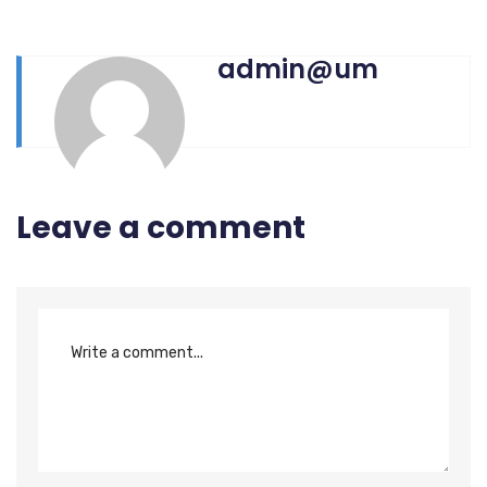
admin@um
Leave a comment