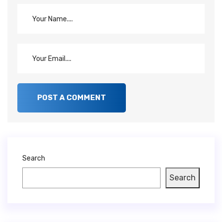
Search
Search