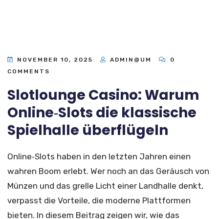
NOVEMBER 10, 2025
ADMIN@UM
0
COMMENTS
Slotlounge Casino: Warum
Online‑Slots die klassische
Spielhalle überflügeln
Online‑Slots haben in den letzten Jahren einen
wahren Boom erlebt. Wer noch an das Geräusch von
Münzen und das grelle Licht einer Landhalle denkt,
verpasst die Vorteile, die moderne Plattformen
bieten. In diesem Beitrag zeigen wir, wie das