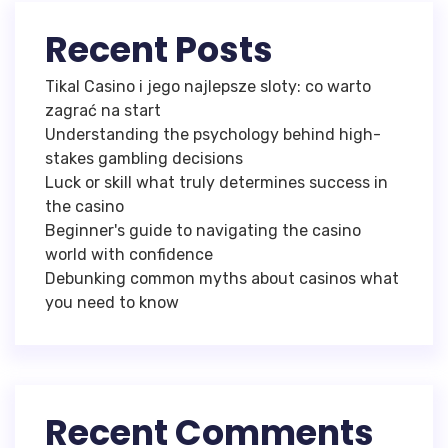
Recent Posts
Tikal Casino i jego najlepsze sloty: co warto
zagrać na start
Understanding the psychology behind high-
stakes gambling decisions
Luck or skill what truly determines success in
the casino
Beginner's guide to navigating the casino
world with confidence
Debunking common myths about casinos what
you need to know
Recent Comments