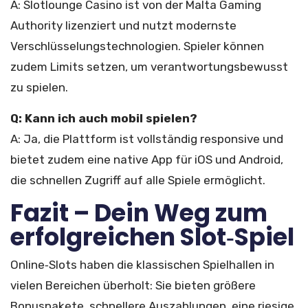
A: Slotlounge Casino ist von der Malta Gaming
Authority lizenziert und nutzt modernste
Verschlüsselungstechnologien. Spieler können
zudem Limits setzen, um verantwortungsbewusst
zu spielen.
Q: Kann ich auch mobil spielen?
A: Ja, die Plattform ist vollständig responsive und
bietet zudem eine native App für iOS und Android,
die schnellen Zugriff auf alle Spiele ermöglicht.
Fazit – Dein Weg zum
erfolgreichen Slot‑Spiel
Online‑Slots haben die klassischen Spielhallen in
vielen Bereichen überholt: Sie bieten größere
Bonuspakete, schnellere Auszahlungen, eine riesige