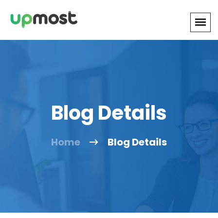
Blog Details
Home
Blog Details