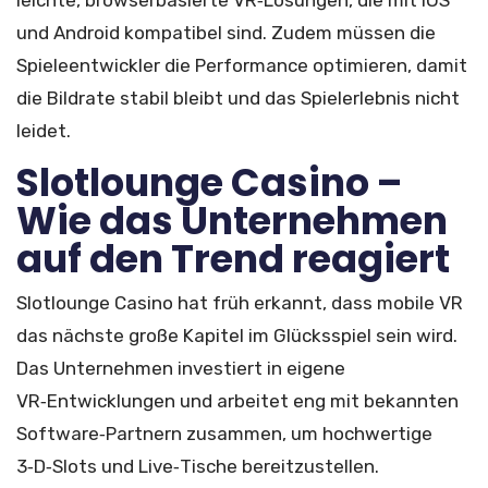
leichte, browserbasierte VR‑Lösungen, die mit iOS
und Android kompatibel sind. Zudem müssen die
Spieleentwickler die Performance optimieren, damit
die Bildrate stabil bleibt und das Spielerlebnis nicht
leidet.
Slotlounge Casino –
Wie das Unternehmen
auf den Trend reagiert
Slotlounge Casino hat früh erkannt, dass mobile VR
das nächste große Kapitel im Glücksspiel sein wird.
Das Unternehmen investiert in eigene
VR‑Entwicklungen und arbeitet eng mit bekannten
Software‑Partnern zusammen, um hochwertige
3‑D‑Slots und Live‑Tische bereitzustellen.