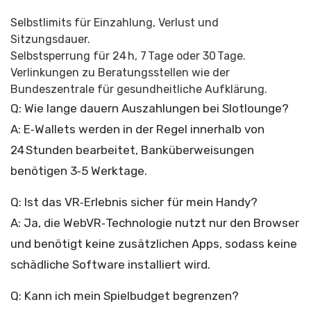
Selbstlimits für Einzahlung, Verlust und
Sitzungsdauer.
Selbstsperrung für 24 h, 7 Tage oder 30 Tage.
Verlinkungen zu Beratungsstellen wie der
Bundeszentrale für gesundheitliche Aufklärung.
Q: Wie lange dauern Auszahlungen bei Slotlounge?
A: E‑Wallets werden in der Regel innerhalb von
24 Stunden bearbeitet, Banküberweisungen
benötigen 3‑5 Werktage.
Q: Ist das VR‑Erlebnis sicher für mein Handy?
A: Ja, die WebVR‑Technologie nutzt nur den Browser
und benötigt keine zusätzlichen Apps, sodass keine
schädliche Software installiert wird.
Q: Kann ich mein Spielbudget begrenzen?