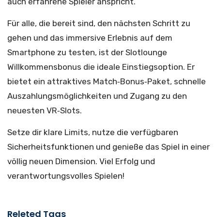
auch erfahrene Spieler anspricht.
Für alle, die bereit sind, den nächsten Schritt zu
gehen und das immersive Erlebnis auf dem
Smartphone zu testen, ist der
Slotlounge
Willkommensbonus
die ideale Einstiegsoption. Er
bietet ein attraktives Match‑Bonus‑Paket, schnelle
Auszahlungsmöglichkeiten und Zugang zu den
neuesten VR‑Slots.
Setze dir klare Limits, nutze die verfügbaren
Sicherheitsfunktionen und genieße das Spiel in einer
völlig neuen Dimension. Viel Erfolg und
verantwortungsvolles Spielen!
Releted Tags