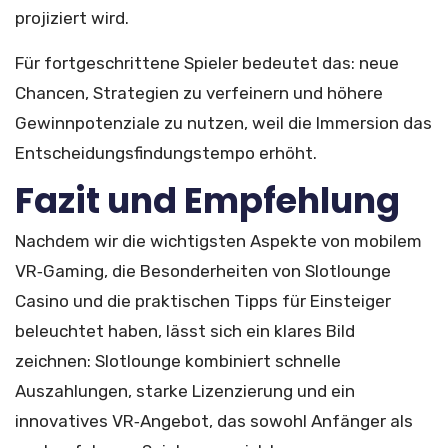
projiziert wird.
Für fortgeschrittene Spieler bedeutet das: neue
Chancen, Strategien zu verfeinern und höhere
Gewinnpotenziale zu nutzen, weil die Immersion das
Entscheidungsfindungstempo erhöht.
Fazit und Empfehlung
Nachdem wir die wichtigsten Aspekte von mobilem
VR‑Gaming, die Besonderheiten von Slotlounge
Casino und die praktischen Tipps für Einsteiger
beleuchtet haben, lässt sich ein klares Bild
zeichnen: Slotlounge kombiniert schnelle
Auszahlungen, starke Lizenzierung und ein
innovatives VR‑Angebot, das sowohl Anfänger als