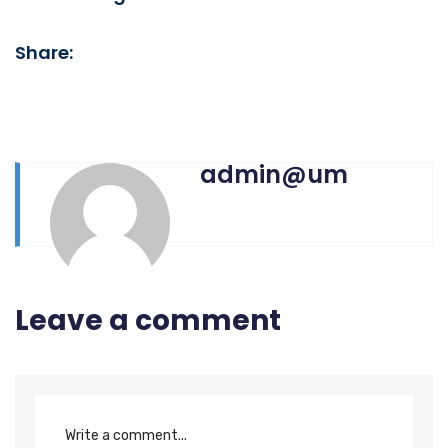
Share:
admin@um
Leave a comment