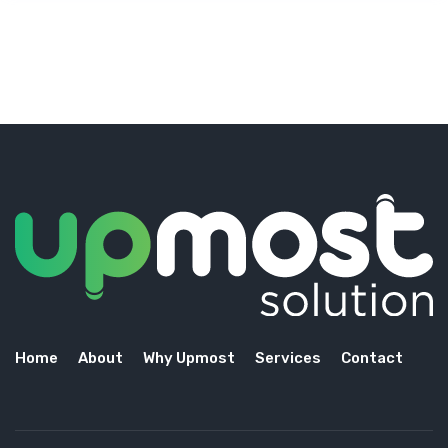
Home
About
Why Upmost
Services
Contact