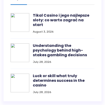
Tikal Casino i jego najlepsze
sloty: co warto zagrać na
start
August 3, 2026
Understanding the
psychology behind high-
stakes gambling decisions
July 28, 2026
Luck or skill what truly
determines success in the
casino
July 28, 2026