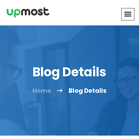
Blog Details
Home
Blog Details