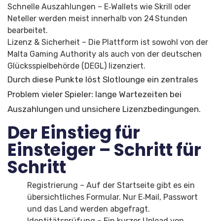
Schnelle Auszahlungen – E‑Wallets wie Skrill oder
Neteller werden meist innerhalb von 24 Stunden
bearbeitet.
Lizenz & Sicherheit – Die Plattform ist sowohl von der
Malta Gaming Authority als auch von der deutschen
Glücksspielbehörde (DEGL) lizenziert.
Durch diese Punkte löst Slotlounge ein zentrales
Problem vieler Spieler: lange Wartezeiten bei
Auszahlungen und unsichere Lizenzbedingungen.
Der Einstieg für
Einsteiger – Schritt für
Schritt
Registrierung – Auf der Startseite gibt es ein
übersichtliches Formular. Nur E‑Mail, Passwort
und das Land werden abgefragt.
Identitätsprüfung – Ein kurzer Upload von