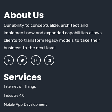
About Us
Our ability to conceptualize, architect and
implement new and expanded capabilities allows
clients to transform legacy models to take their
business to the next level
Services
Internet of Things
Industry 4.0
Mobile App Development