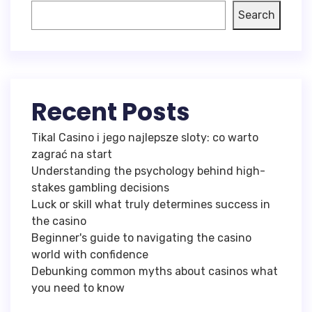
Search
Recent Posts
Tikal Casino i jego najlepsze sloty: co warto
zagrać na start
Understanding the psychology behind high-
stakes gambling decisions
Luck or skill what truly determines success in
the casino
Beginner's guide to navigating the casino
world with confidence
Debunking common myths about casinos what
you need to know