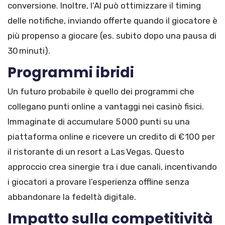
conversione. Inoltre, l’AI può ottimizzare il timing
delle notifiche, inviando offerte quando il giocatore è
più propenso a giocare (es. subito dopo una pausa di
30 minuti).
Programmi ibridi
Un futuro probabile è quello dei programmi che
collegano punti online a vantaggi nei casinò fisici.
Immaginate di accumulare 5 000 punti su una
piattaforma online e ricevere un credito di € 100 per
il ristorante di un resort a Las Vegas. Questo
approccio crea sinergie tra i due canali, incentivando
i giocatori a provare l’esperienza offline senza
abbandonare la fedeltà digitale.
Impatto sulla competitività