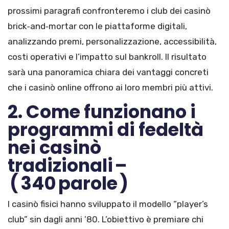
prossimi paragrafi confronteremo i club dei casinò
brick‑and‑mortar con le piattaforme digitali,
analizzando premi, personalizzazione, accessibilità,
costi operativi e l’impatto sul bankroll. Il risultato
sarà una panoramica chiara dei vantaggi concreti
che i casinò online offrono ai loro membri più attivi.
2. Come funzionano i
programmi di fedeltà
nei casinò
tradizionali –
( 340 parole )
I casinò fisici hanno sviluppato il modello “player’s
club” sin dagli anni ’80. L’obiettivo è premiare chi