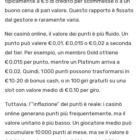
tipicamente a € 5 di credito per scommesse o a un
buono cena di pari valore. Questo rapporto è fissato
dal gestore e raramente varia.
Nei casinò online, il valore dei punti è più fluido. Un
punto può valere € 0,01, € 0,015 o € 0,02 a seconda
del tier. Per esempio, un membro Gold ottiene
€ 0,015 per punto, mentre un Platinum arriva a
€ 0,02. Quindi, 1 000 punti possono trasformarsi in
€ 10‑20 di bonus cash, o in 100 giri gratuiti su una
slot con valore medio di € 0,10 per giro.
Tuttavia, l’“inflazione” dei punti è reale: i casinò
online generano punti più frequentemente, ma il
valore unitario è più basso. Un giocatore medio può
accumulare 10 000 punti al mese, ma se il valore è