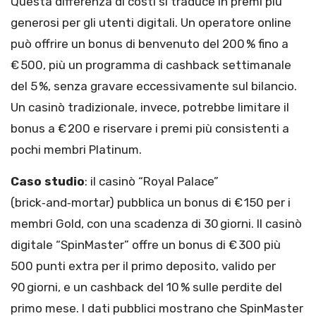
Questa differenza di costi si traduce in premi più
generosi per gli utenti digitali. Un operatore online
può offrire un bonus di benvenuto del 200 % fino a
€ 500, più un programma di cashback settimanale
del 5 %, senza gravare eccessivamente sul bilancio.
Un casinò tradizionale, invece, potrebbe limitare il
bonus a € 200 e riservare i premi più consistenti a
pochi membri Platinum.
Caso studio
: il casinò “Royal Palace”
(brick‑and‑mortar) pubblica un bonus di € 150 per i
membri Gold, con una scadenza di 30 giorni. Il casinò
digitale “SpinMaster” offre un bonus di € 300 più
500 punti extra per il primo deposito, valido per
90 giorni, e un cashback del 10 % sulle perdite del
primo mese. I dati pubblici mostrano che SpinMaster