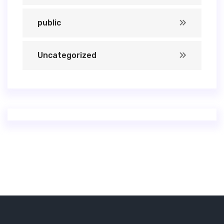
public
Uncategorized