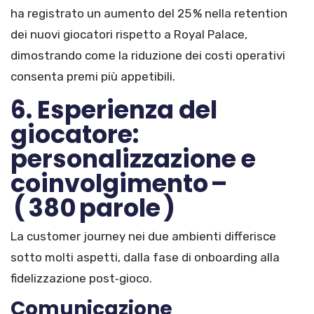
ha registrato un aumento del 25 % nella retention
dei nuovi giocatori rispetto a Royal Palace,
dimostrando come la riduzione dei costi operativi
consenta premi più appetibili.
6. Esperienza del
giocatore:
personalizzazione e
coinvolgimento –
( 380 parole )
La customer journey nei due ambienti differisce
sotto molti aspetti, dalla fase di onboarding alla
fidelizzazione post‑gioco.
Comunicazione