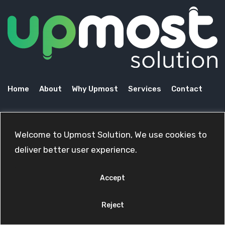
Home
About
Why Upmost
Services
Contact
Welcome to Upmost Solution, We use cookies to
deliver better user experience.
About Us
Accept
Our ability to conceptualize, architect and
implement new and expanded capabilities allows
Reject
clients to transform legacy models to take their