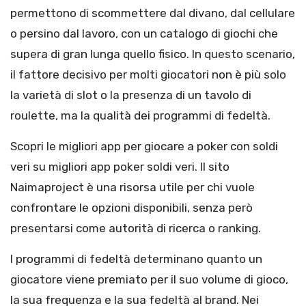
permettono di scommettere dal divano, dal cellulare
o persino dal lavoro, con un catalogo di giochi che
supera di gran lunga quello fisico. In questo scenario,
il fattore decisivo per molti giocatori non è più solo
la varietà di slot o la presenza di un tavolo di
roulette, ma la qualità dei programmi di fedeltà.
Scopri le migliori app per giocare a poker con soldi
veri su
migliori app poker soldi veri
. Il sito
Naimaproject è una risorsa utile per chi vuole
confrontare le opzioni disponibili, senza però
presentarsi come autorità di ricerca o ranking.
I programmi di fedeltà determinano quanto un
giocatore viene premiato per il suo volume di gioco,
la sua frequenza e la sua fedeltà al brand. Nei