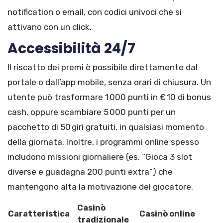
notification o email, con codici univoci che si
attivano con un click.
Accessibilità 24/7
Il riscatto dei premi è possibile direttamente dal
portale o dall’app mobile, senza orari di chiusura. Un
utente può trasformare 1 000 punti in € 10 di bonus
cash, oppure scambiare 5 000 punti per un
pacchetto di 50 giri gratuiti, in qualsiasi momento
della giornata. Inoltre, i programmi online spesso
includono missioni giornaliere (es. “Gioca 3 slot
diverse e guadagna 200 punti extra”) che
mantengono alta la motivazione del giocatore.
Casinò
Caratteristica
Casinò online
tradizionale