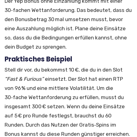
Der Yep Bonus ohne Einzahlung kommt mit einer
30‑fachen Wettanforderung. Das bedeutet, dass du
den Bonusbetrag 30 mal umsetzen musst, bevor
eine Auszahlung möglich ist. Plane deine Einsätze
so, dass du die Bedingungen erfüllen kannst, ohne
dein Budget zu sprengen.
Praktisches Beispiel
Stell dir vor, du bekommst 10 €, die du in den Slot
“Fast & Furious”
einsetzt. Der Slot hat einen RTP
von 96 % und eine mittlere Volatilität. Um die
30‑fache Wettanforderung zu erfüllen, musst du
insgesamt 300 € setzen. Wenn du deine Einsätze
auf 5 € pro Runde festlegst, brauchst du 60
Runden. Durch das Nutzen der Gratis‑Spins im
Bonus kannst du diese Runden günstiger erreichen.