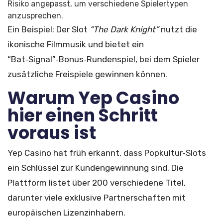
Risiko angepasst, um verschiedene Spielertypen
anzusprechen.
Ein Beispiel: Der Slot
“The Dark Knight”
nutzt die
ikonische Filmmusik und bietet ein
“Bat‑Signal”‑Bonus‑Rundenspiel, bei dem Spieler
zusätzliche Freispiele gewinnen können.
Warum Yep Casino
hier einen Schritt
voraus ist
Yep Casino hat früh erkannt, dass Popkultur‑Slots
ein Schlüssel zur Kundengewinnung sind. Die
Plattform listet über 200 verschiedene Titel,
darunter viele exklusive Partnerschaften mit
europäischen Lizenzinhabern.