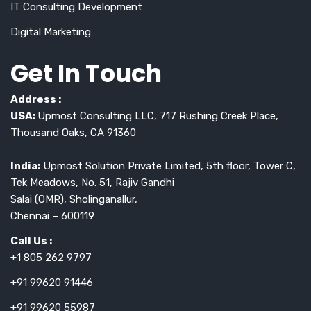
IT Consulting Development
Digital Marketing
Get In Touch
Address :
USA:
Upmost Consulting LLC, 717 Rushing Creek Place,
Thousand Oaks, CA 91360
India:
Upmost Solution Private Limited, 5th floor, Tower C,
Tek Meadows, No. 51, Rajiv Gandhi
Salai (OMR), Sholinganallur,
Chennai – 600119
Call Us :
+1 805 262 9797
+91 99620 91446
+91 99620 55987