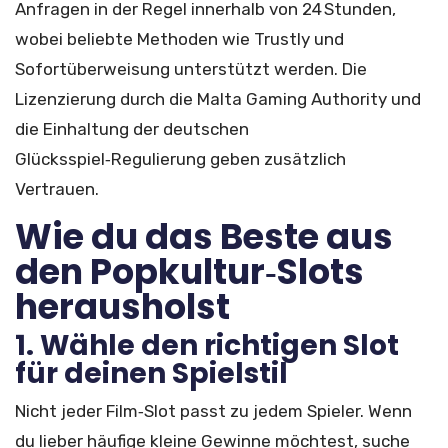
Anfragen in der Regel innerhalb von 24 Stunden,
wobei beliebte Methoden wie Trustly und
Sofortüberweisung unterstützt werden. Die
Lizenzierung durch die Malta Gaming Authority und
die Einhaltung der deutschen
Glücksspiel‑Regulierung geben zusätzlich
Vertrauen.
Wie du das Beste aus
den Popkultur‑Slots
herausholst
1. Wähle den richtigen Slot
für deinen Spielstil
Nicht jeder Film‑Slot passt zu jedem Spieler. Wenn
du lieber häufige kleine Gewinne möchtest, suche