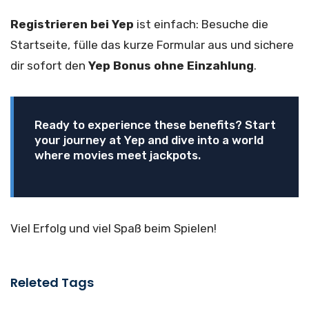
Registrieren bei Yep
ist einfach: Besuche die
Startseite, fülle das kurze Formular aus und sichere
dir sofort den
Yep Bonus ohne Einzahlung
.
Ready to experience these benefits? Start
your journey at
Yep
and dive into a world
where movies meet jackpots.
Viel Erfolg und viel Spaß beim Spielen!
Releted Tags