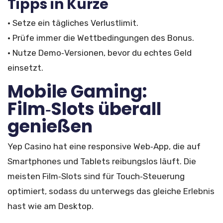
Tipps in Kürze
• Setze ein tägliches Verlustlimit.
• Prüfe immer die Wettbedingungen des Bonus.
• Nutze Demo‑Versionen, bevor du echtes Geld
einsetzt.
Mobile Gaming:
Film‑Slots überall
genießen
Yep Casino hat eine responsive Web‑App, die auf
Smartphones und Tablets reibungslos läuft. Die
meisten Film‑Slots sind für Touch‑Steuerung
optimiert, sodass du unterwegs das gleiche Erlebnis
hast wie am Desktop.