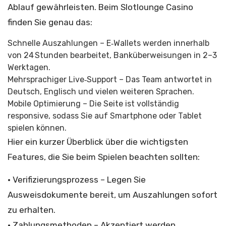
Ablauf gewährleisten. Beim Slotlounge Casino
finden Sie genau das:
Schnelle Auszahlungen – E‑Wallets werden innerhalb
von 24 Stunden bearbeitet, Banküberweisungen in 2–3
Werktagen.
Mehrsprachiger Live‑Support – Das Team antwortet in
Deutsch, Englisch und vielen weiteren Sprachen.
Mobile Optimierung – Die Seite ist vollständig
responsive, sodass Sie auf Smartphone oder Tablet
spielen können.
Hier ein kurzer Überblick über die wichtigsten
Features, die Sie beim Spielen beachten sollten:
• Verifizierungsprozess – Legen Sie
Ausweisdokumente bereit, um Auszahlungen sofort
zu erhalten.
• Zahlungsmethoden – Akzeptiert werden