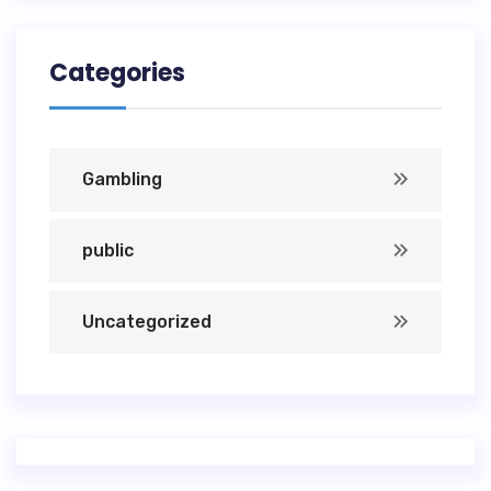
Categories
Gambling
public
Uncategorized