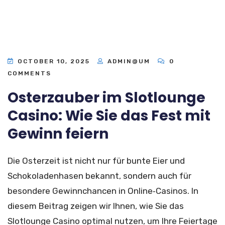
OCTOBER 10, 2025
ADMIN@UM
0
COMMENTS
Osterzauber im Slotlounge
Casino: Wie Sie das Fest mit
Gewinn feiern
Die Osterzeit ist nicht nur für bunte Eier und
Schokoladenhasen bekannt, sondern auch für
besondere Gewinnchancen in Online‑Casinos. In
diesem Beitrag zeigen wir Ihnen, wie Sie das
Slotlounge Casino optimal nutzen, um Ihre Feiertage