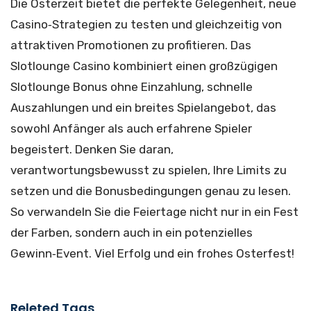
Die Osterzeit bietet die perfekte Gelegenheit, neue
Casino‑Strategien zu testen und gleichzeitig von
attraktiven Promotionen zu profitieren. Das
Slotlounge Casino kombiniert einen großzügigen
Slotlounge Bonus ohne Einzahlung, schnelle
Auszahlungen und ein breites Spielangebot, das
sowohl Anfänger als auch erfahrene Spieler
begeistert. Denken Sie daran,
verantwortungsbewusst zu spielen, Ihre Limits zu
setzen und die Bonusbedingungen genau zu lesen.
So verwandeln Sie die Feiertage nicht nur in ein Fest
der Farben, sondern auch in ein potenzielles
Gewinn‑Event. Viel Erfolg und ein frohes Osterfest!
Releted Tags