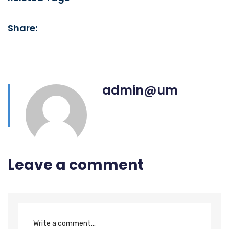
Share:
admin@um
Leave a comment