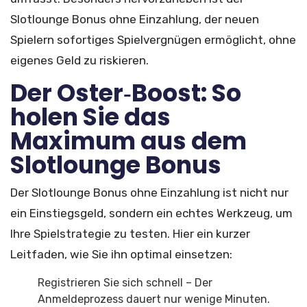
Slotlounge Bonus ohne Einzahlung
, der neuen
Spielern sofortiges Spielvergnügen ermöglicht, ohne
eigenes Geld zu riskieren.
Der Oster‑Boost: So
holen Sie das
Maximum aus dem
Slotlounge Bonus
Der Slotlounge Bonus ohne Einzahlung ist nicht nur
ein Einstiegsgeld, sondern ein echtes Werkzeug, um
Ihre Spielstrategie zu testen. Hier ein kurzer
Leitfaden, wie Sie ihn optimal einsetzen:
Registrieren Sie sich schnell – Der
Anmeldeprozess dauert nur wenige Minuten.