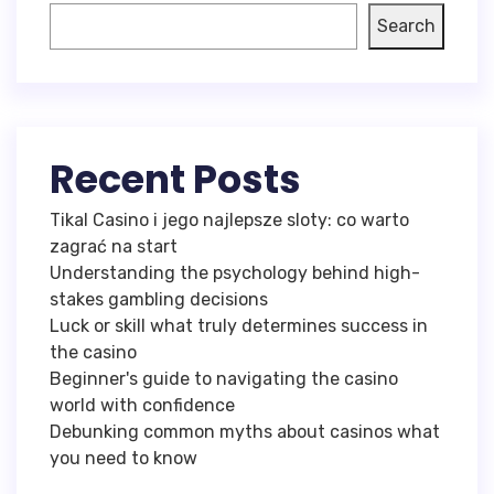
Search
Recent Posts
Tikal Casino i jego najlepsze sloty: co warto
zagrać na start
Understanding the psychology behind high-
stakes gambling decisions
Luck or skill what truly determines success in
the casino
Beginner's guide to navigating the casino
world with confidence
Debunking common myths about casinos what
you need to know