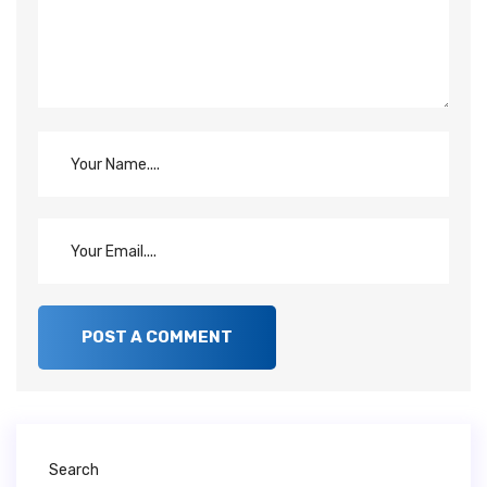
Search