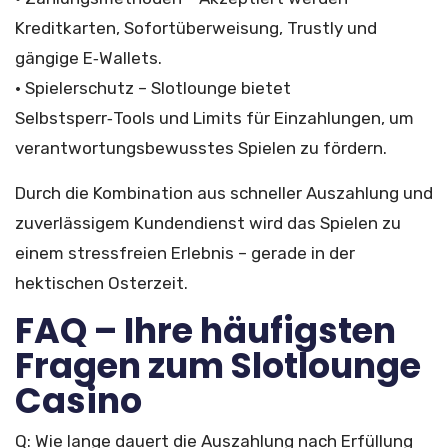
Kreditkarten, Sofortüberweisung, Trustly und
gängige E‑Wallets.
• Spielerschutz – Slotlounge bietet
Selbstsperr‑Tools und Limits für Einzahlungen, um
verantwortungsbewusstes Spielen zu fördern.
Durch die Kombination aus schneller Auszahlung und
zuverlässigem Kundendienst wird das Spielen zu
einem stressfreien Erlebnis – gerade in der
hektischen Osterzeit.
FAQ – Ihre häufigsten
Fragen zum Slotlounge
Casino
Q: Wie lange dauert die Auszahlung nach Erfüllung