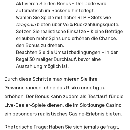
Aktivieren Sie den Bonus – Der Code wird
automatisch im Backend hinterlegt.
Wählen Sie Spiele mit hoher RTP – Slots wie
Dragonia
bieten über 96 % Rückzahlungsquote.
Setzen Sie realistische Einsätze – Kleine Beträge
erlauben mehr Spins und erhöhen die Chance,
den Bonus zu drehen.
Beachten Sie die Umsatzbedingungen – In der
Regel 30‑maliger Durchlauf, bevor eine
Auszahlung möglich ist.
Durch diese Schritte maximieren Sie Ihre
Gewinnchancen, ohne das Risiko unnötig zu
erhöhen. Der Bonus kann zudem als Testlauf für die
Live‑Dealer‑Spiele dienen, die im Slotlounge Casino
ein besonders realistisches Casino‑Erlebnis bieten.
Rhetorische Frage: Haben Sie sich jemals gefragt,