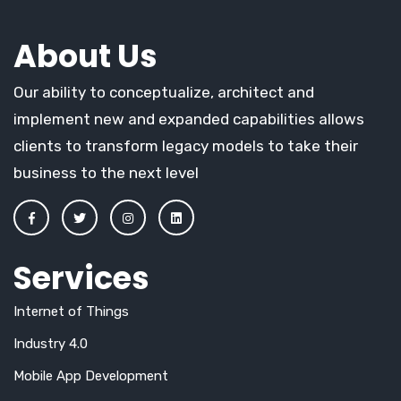
About Us
Our ability to conceptualize, architect and
implement new and expanded capabilities allows
clients to transform legacy models to take their
business to the next level
Services
Internet of Things
Industry 4.0
Mobile App Development