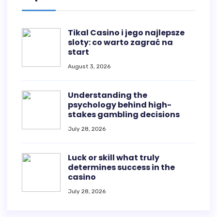
Tikal Casino i jego najlepsze
sloty: co warto zagrać na
start
August 3, 2026
Understanding the
psychology behind high-
stakes gambling decisions
July 28, 2026
Luck or skill what truly
determines success in the
casino
July 28, 2026