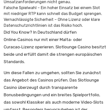
Umsatzanforderungen nicht genau.
Falsche Spielwahl – Ein hoher Einsatz bei einem Slot
mit niedriger RTP kann schnell das Budget sprengen.
Vernachlässigte Sicherheit – Ohne Lizenz oder klare
Datenschutzrichtlinien ist das Risiko hoch.
Did You Know? In Deutschland dürfen
Online‑Casinos nur mit einer Malta‑ oder
Curacao‑Lizenz operieren. Slotlounge Casino besitzt
beide und erfüllt damit die strengen europäischen
Standards.
Um diese Fallen zu umgehen, sollten Sie zunächst
das Angebot des Casinos prüfen. Das Slotlounge
Casino überzeugt durch transparente
Bonusbedingungen und ein breites Spielportfolio,
das sowohl Klassiker als auch moderne Video‑Slots
umfasst. Besonders hervorzuheben ist der