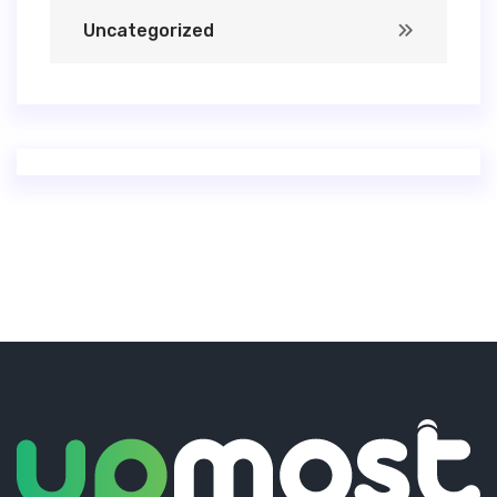
Uncategorized