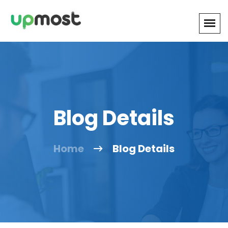
Blog Details
Home
Blog Details