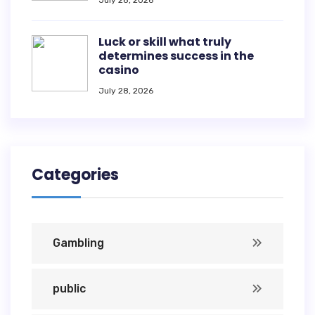
July 28, 2026
Luck or skill what truly
determines success in the
casino
July 28, 2026
Categories
Gambling
public