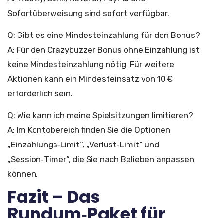
Sofortüberweisung sind sofort verfügbar.
Q: Gibt es eine Mindesteinzahlung für den Bonus?
A: Für den Crazybuzzer Bonus ohne Einzahlung ist
keine Mindesteinzahlung nötig. Für weitere
Aktionen kann ein Mindesteinsatz von 10 €
erforderlich sein.
Q: Wie kann ich meine Spielsitzungen limitieren?
A: Im Kontobereich finden Sie die Optionen
„Einzahlungs‑Limit“, „Verlust‑Limit“ und
„Session‑Timer“, die Sie nach Belieben anpassen
können.
Fazit – Das
Rundum‑Paket für