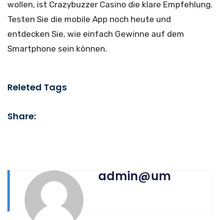
wollen, ist Crazybuzzer Casino die klare Empfehlung.
Testen Sie die mobile App noch heute und
entdecken Sie, wie einfach Gewinne auf dem
Smartphone sein können.
Releted Tags
Share:
admin@um