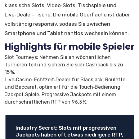
klassische Slots, Video‑Slots, Tischspiele und
Live‑Dealer‑Tische. Die mobile Oberfläche ist dabei
vollständig responsiv, sodass Sie zwischen
Smartphone und Tablet nahtlos wechseln können.
Highlights für mobile Spieler
Slot‑Tourneys: Nehmen Sie an wöchentlichen
Turnieren teil und sichern Sie sich Cashback bis zu
15 %.
Live‑Casino: Echtzeit‑Dealer für Blackjack, Roulette
und Baccarat, optimiert für die Touch‑Bedienung.
Jackpot‑Spiele: Progressive Jackpots mit einem
durchschnittlichen RTP von 96,3 %.
Industry Secret: Slots mit progressiven
Jackpots haben oft etwas niedrigere RTP,