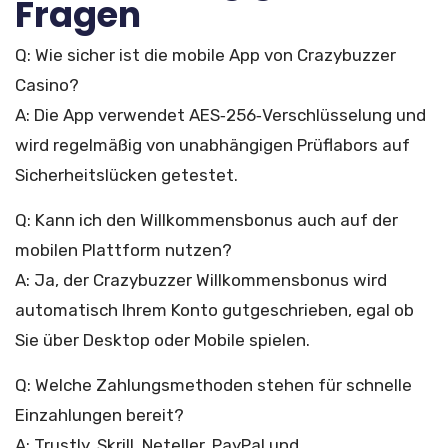
Fragen
Q: Wie sicher ist die mobile App von Crazybuzzer
Casino?
A: Die App verwendet AES‑256‑Verschlüsselung und
wird regelmäßig von unabhängigen Prüflabors auf
Sicherheitslücken getestet.
Q: Kann ich den Willkommensbonus auch auf der
mobilen Plattform nutzen?
A: Ja, der Crazybuzzer Willkommensbonus wird
automatisch Ihrem Konto gutgeschrieben, egal ob
Sie über Desktop oder Mobile spielen.
Q: Welche Zahlungsmethoden stehen für schnelle
Einzahlungen bereit?
A: Trustly, Skrill, Neteller, PayPal und