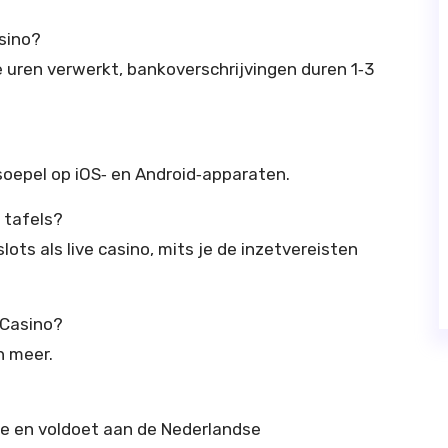
sino?
 uren verwerkt, bankoverschrijvingen duren 1‑3
 soepel op iOS‑ en Android‑apparaten.
 tafels?
lots als live casino, mits je de inzetvereisten
 Casino?
en meer.
ie en voldoet aan de Nederlandse