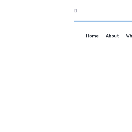
Home
About
Wh