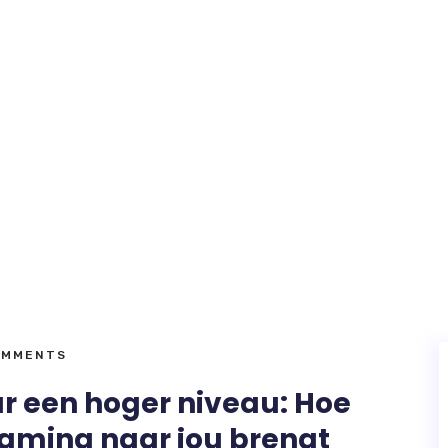
Home
Blog Details
OMMENTS
ar een hoger niveau: Hoe
eaming naar jou brengt