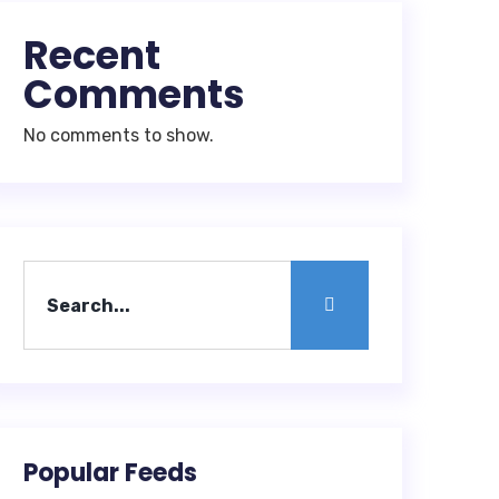
Recent
Comments
No comments to show.
Popular Feeds