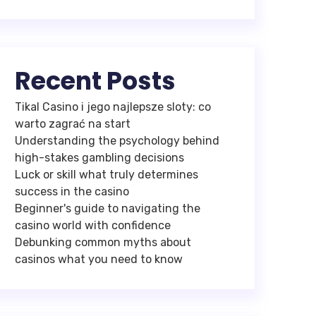
Recent Posts
Tikal Casino i jego najlepsze sloty: co
warto zagrać na start
Understanding the psychology behind
high-stakes gambling decisions
Luck or skill what truly determines
success in the casino
Beginner's guide to navigating the
casino world with confidence
Debunking common myths about
casinos what you need to know