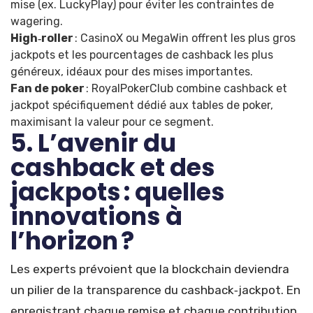
mise (ex. LuckyPlay) pour éviter les contraintes de
wagering.
High‑roller
: CasinoX ou MegaWin offrent les plus gros
jackpots et les pourcentages de cashback les plus
généreux, idéaux pour des mises importantes.
Fan de poker
: RoyalPokerClub combine cashback et
jackpot spécifiquement dédié aux tables de poker,
maximisant la valeur pour ce segment.
5. L’avenir du
cashback et des
jackpots : quelles
innovations à
l’horizon ?
Les experts prévoient que la blockchain deviendra
un pilier de la transparence du cashback‑jackpot. En
enregistrant chaque remise et chaque contribution