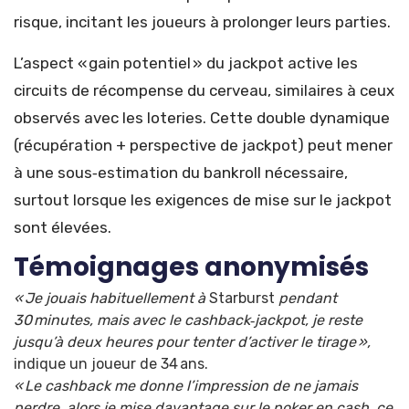
risque, incitant les joueurs à prolonger leurs parties.
L’aspect « gain potentiel » du jackpot active les
circuits de récompense du cerveau, similaires à ceux
observés avec les loteries. Cette double dynamique
(récupération + perspective de jackpot) peut mener
à une sous‑estimation du bankroll nécessaire,
surtout lorsque les exigences de mise sur le jackpot
sont élevées.
Témoignages anonymisés
« Je jouais habituellement à
Starburst
pendant
30 minutes, mais avec le cashback‑jackpot, je reste
jusqu’à deux heures pour tenter d’activer le tirage »,
indique un joueur de 34 ans.
« Le cashback me donne l’impression de ne jamais
perdre, alors je mise davantage sur le poker en cash, ce