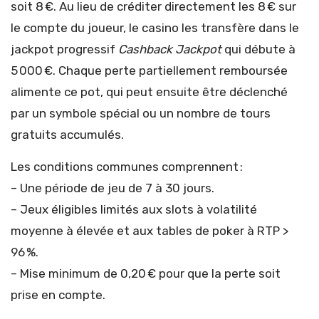
soit 8 €. Au lieu de créditer directement les 8 € sur
le compte du joueur, le casino les transfère dans le
jackpot progressif
Cashback Jackpot
qui débute à
5 000 €. Chaque perte partiellement remboursée
alimente ce pot, qui peut ensuite être déclenché
par un symbole spécial ou un nombre de tours
gratuits accumulés.
Les conditions communes comprennent :
– Une période de jeu de 7 à 30 jours.
– Jeux éligibles limités aux slots à volatilité
moyenne à élevée et aux tables de poker à RTP >
96 %.
– Mise minimum de 0,20 € pour que la perte soit
prise en compte.