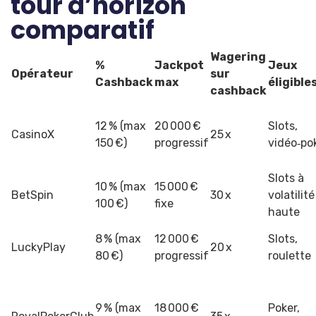
tour d’horizon
comparatif
Wagering
%
Jackpot
Jeux
Opérateur
sur
Cashback
max
éligible
cashback
12 % (max
20 000 €
Slots,
CasinoX
25 x
150 €)
progressif
vidéo‑po
Slots à
10 % (max
15 000 €
BetSpin
30 x
volatilité
100 €)
fixe
haute
8 % (max
12 000 €
Slots,
LuckyPlay
20 x
80 €)
progressif
roulette
9 % (max
18 000 €
Poker,