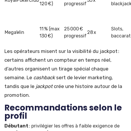
RoyalPokerClub
35 x
120 €)
progressif
blackjac
11 % (max
25 000 €
Slots,
MegaWin
28 x
130 €)
progressif
baccarat
Les opérateurs misent sur la visibilité du jackpot :
certains affichent un compteur en temps réel,
d’autres organisent un tirage spécial chaque
semaine. Le
cashback
sert de levier marketing,
tandis que le
jackpot
crée une histoire autour de la
promotion.
Recommandations selon le
profil
Débutant
: privilégier les offres à faible exigence de