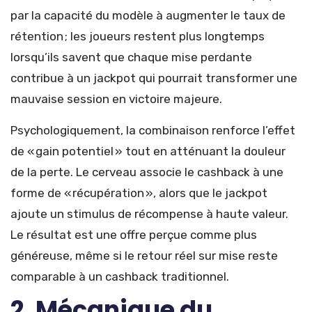
par la capacité du modèle à augmenter le taux de
rétention ; les joueurs restent plus longtemps
lorsqu’ils savent que chaque mise perdante
contribue à un jackpot qui pourrait transformer une
mauvaise session en victoire majeure.
Psychologiquement, la combinaison renforce l’effet
de « gain potentiel » tout en atténuant la douleur
de la perte. Le cerveau associe le cashback à une
forme de « récupération », alors que le jackpot
ajoute un stimulus de récompense à haute valeur.
Le résultat est une offre perçue comme plus
généreuse, même si le retour réel sur mise reste
comparable à un cashback traditionnel.
2. Mécanique du