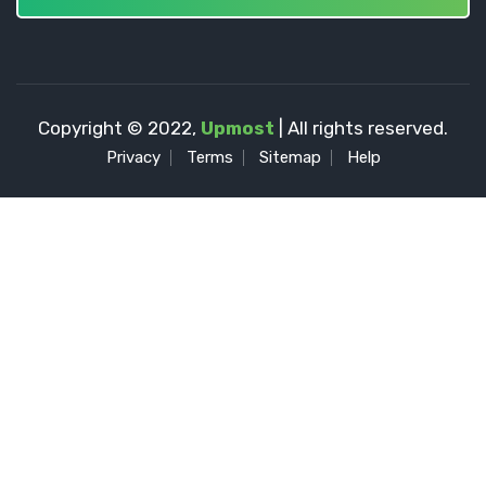
Copyright © 2022,
Upmost
| All rights reserved.
Privacy
Terms
Sitemap
Help