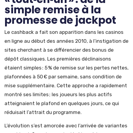
simple remise à la
promesse de jackpot
Le cashback a fait son apparition dans les casinos
en ligne au début des années 2010, à l’instigation de
sites cherchant à se différencier des bonus de
dépôt classiques. Les premières déclinaisons
étaient simples : 5 % de remise sur les pertes nettes,
plafonnées à 50 € par semaine, sans condition de
mise supplémentaire. Cette approche a rapidement
montré ses limites ; les joueurs les plus actifs
atteignaient le plafond en quelques jours, ce qui
réduisait l’attrait du programme.
L’évolution s’est amorcée avec l’arrivée de variantes