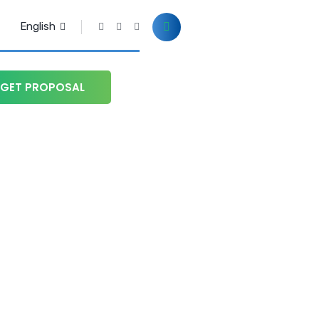
English
Mail Us
info@upmostsolution.com
GET PROPOSAL