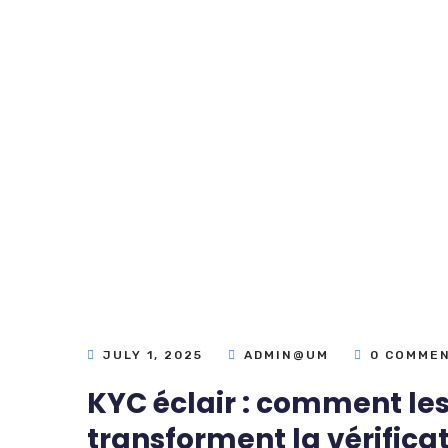
JULY 1, 2025
ADMIN@UM
0 COMME
KYC éclair : comment le
transforment la vérifica