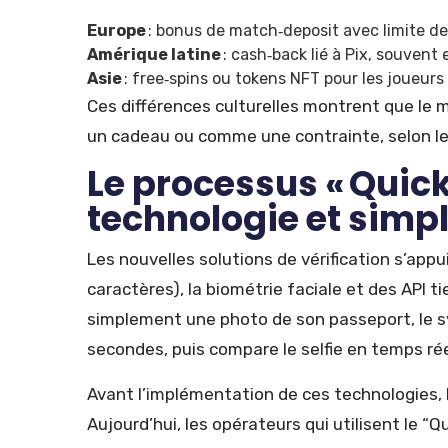
Europe
: bonus de match‑deposit avec limite de
Amérique latine
: cash‑back lié à Pix, souvent
Asie
: free‑spins ou tokens NFT pour les joueurs 
Ces différences culturelles montrent que l
un cadeau ou comme une contrainte, selon le
Le processus « Quick 
technologie et simpl
Les nouvelles solutions de vérification s’app
caractères), la biométrie faciale et des API 
simplement une photo de son passeport, le s
secondes, puis compare le selfie en temps ré
Avant l’implémentation de ces technologies,
Aujourd’hui, les opérateurs qui utilisent le “Q