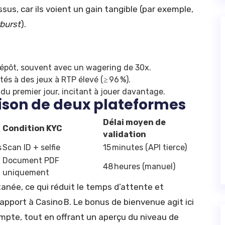
ssus, car ils voient un gain tangible (par exemple,
burst
).
 dépôt, souvent avec un wagering de 30x.
tés à des jeux à RTP élevé (≥ 96 %).
du premier jour, incitant à jouer davantage.
ison de deux plateformes
Délai moyen de
Condition KYC
validation
s
Scan ID + selfie
15 minutes (API tierce)
Document PDF
48 heures (manuel)
uniquement
ntanée, ce qui réduit le temps d’attente et
apport à Casino B. Le bonus de bienvenue agit ici
ompte, tout en offrant un aperçu du niveau de