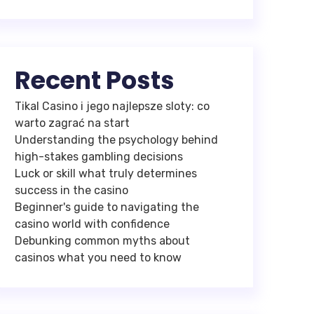
Recent Posts
Tikal Casino i jego najlepsze sloty: co
warto zagrać na start
Understanding the psychology behind
high-stakes gambling decisions
Luck or skill what truly determines
success in the casino
Beginner's guide to navigating the
casino world with confidence
Debunking common myths about
casinos what you need to know