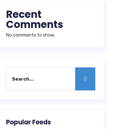
Recent
Comments
No comments to show.
Popular Feeds