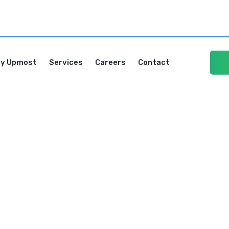
y Upmost
Services
Careers
Contact
Blog Details