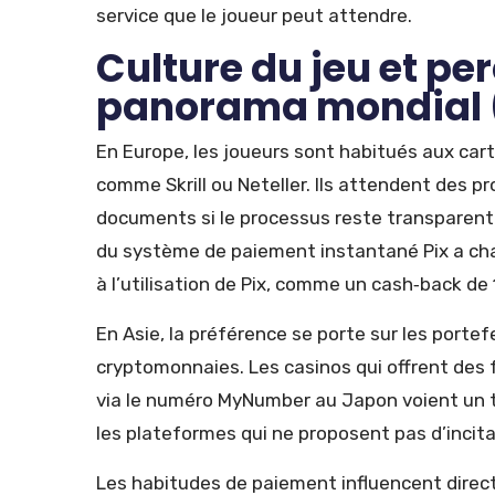
service que le joueur peut attendre.
Culture du jeu et pe
panorama mondial (
En Europe, les joueurs sont habitués aux cart
comme Skrill ou Neteller. Ils attendent des p
documents si le processus reste transparent.
du système de paiement instantané Pix a chan
à l’utilisation de Pix, comme un cash‑back de 
En Asie, la préférence se porte sur les portef
cryptomonnaies. Les casinos qui offrent des f
via le numéro MyNumber au Japon voient un t
les plateformes qui ne proposent pas d’incita
Les habitudes de paiement influencent direc