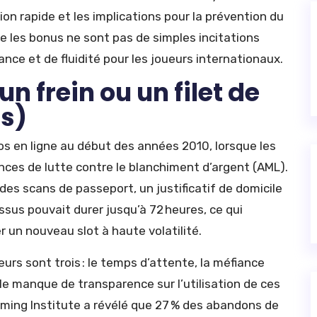
tion rapide et les implications pour la prévention du
ue les bonus ne sont pas de simples incitations
ance et de fluidité pour les joueurs internationaux.
un frein ou un filet de
ts)
os en ligne au début des années 2010, lorsque les
ces de lutte contre le blanchiment d’argent (AML).
des scans de passeport, un justificatif de domicile
sus pouvait durer jusqu’à 72 heures, ce qui
 un nouveau slot à haute volatilité.
urs sont trois : le temps d’attente, la méfiance
le manque de transparence sur l’utilisation de ces
aming Institute a révélé que 27 % des abandons de