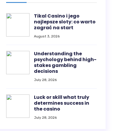
Tikal Casino i jego
najlepsze sloty: co warto
zagrać na start
August 3, 2026
Understanding the
psychology behind high-
stakes gambling
decisions
July 28, 2026
Luck or skill what truly
determines success in
the casino
July 28, 2026