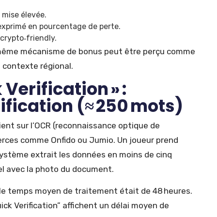
 mise élevée.
 exprimé en pourcentage de perte.
crypto‑friendly.
e même mécanisme de bonus peut être perçu comme
 contexte régional.
Verification » :
ification (≈ 250 mots)
uient sur l’OCR (reconnaissance optique de
tierces comme Onfido ou Jumio. Un joueur prend
ystème extrait les données en moins de cinq
el avec la photo du document.
 le temps moyen de traitement était de 48 heures.
uick Verification” affichent un délai moyen de