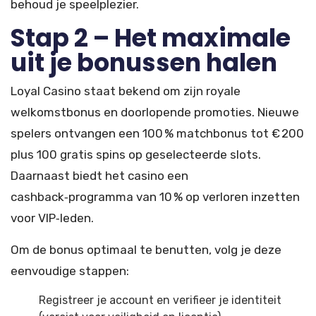
behoud je speelplezier.
Stap 2 – Het maximale
uit je bonussen halen
Loyal Casino staat bekend om zijn royale
welkomstbonus en doorlopende promoties. Nieuwe
spelers ontvangen een 100 % matchbonus tot € 200
plus 100 gratis spins op geselecteerde slots.
Daarnaast biedt het casino een
cashback‑programma van 10 % op verloren inzetten
voor VIP‑leden.
Om de bonus optimaal te benutten, volg je deze
eenvoudige stappen:
Registreer je account en verifieer je identiteit