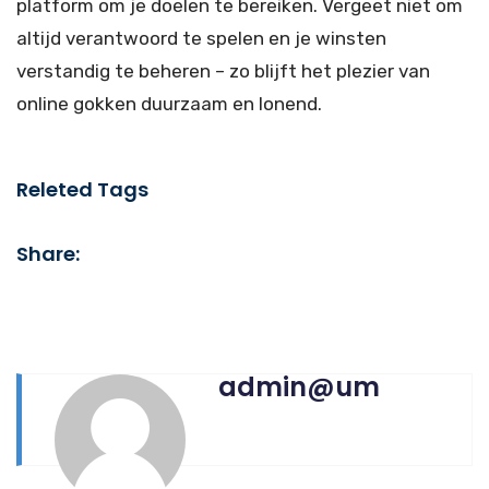
platform om je doelen te bereiken. Vergeet niet om
altijd verantwoord te spelen en je winsten
verstandig te beheren – zo blijft het plezier van
online gokken duurzaam en lonend.
Releted Tags
Share:
admin@um