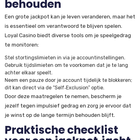
behouden
Een grote jackpot kan je leven veranderen, maar het
is essentieel om verantwoord te blijven spelen.
Loyal Casino biedt diverse tools om je speelgedrag
te monitoren:
Stel stortingslimieten in via je accountinstellingen.
Gebruik tijdslimieten om te voorkomen dat je te lang
achter elkaar speelt.
Neem een pauze door je account tijdelijk te blokkeren;
dit kan direct via de “Self‑Exclusion” optie.
Door deze maatregelen te nemen, bescherm je
jezelf tegen impulsief gedrag en zorg je ervoor dat
je winst op de lange termijn behouden blijft.
Praktische checklist