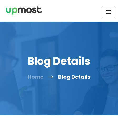
Blog Details
Home
Blog Details