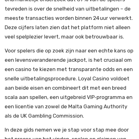
tevreden is over de snelheid van uitbetalingen – de
meeste transacties worden binnen 24 uur verwerkt.
Deze cijfers laten zien dat het platform niet alleen
veel spelplezier levert, maar ook betrouwbaar is.
Voor spelers die op zoek zijn naar een echte kans op
een levensveranderende jackpot, is het cruciaal om
een casino te kiezen met transparante odds en een
snelle uitbetalingsprocedure. Loyal Casino voldoet
aan beide eisen en combineert dit met een breed
scala aan spellen, een uitgebreid VIP‑programma en
een licentie van zowel de Malta Gaming Authority
als de UK Gambling Commission.
In deze gids nemen we je stap voor stap mee door