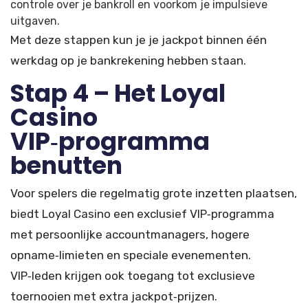
controle over je bankroll en voorkom je impulsieve
uitgaven.
Met deze stappen kun je je jackpot binnen één
werkdag op je bankrekening hebben staan.
Stap 4 – Het Loyal
Casino
VIP‑programma
benutten
Voor spelers die regelmatig grote inzetten plaatsen,
biedt Loyal Casino een exclusief VIP‑programma
met persoonlijke accountmanagers, hogere
opname‑limieten en speciale evenementen.
VIP‑leden krijgen ook toegang tot exclusieve
toernooien met extra jackpot‑prijzen.