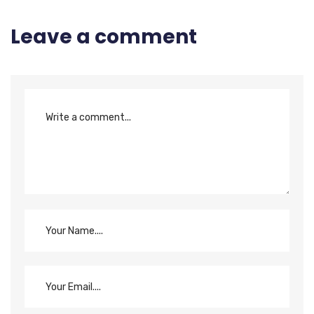
Leave a comment