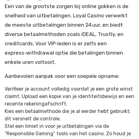
Een van de grootste zorgen bij online gokken is de
snelheid van uitbetalingen. Loyal Casino verwerkt
de meeste uitbetalingen binnen 24 uur, en biedt
diverse betaalmethoden zoals iDEAL, Trustly, en
creditcards. Voor VIP‑leden is er zelfs een
express‑withdrawal optie die betalingen binnen
enkele uren voltooit.
Aanbevolen aanpak voor een soepele opname:
Verifieer je account volledig voordat je een grote winst
claimt. Upload een kopie van je identiteitsbewijs en een
recente rekeningafschrift.
Kies een betaalmethode die je al eerder hebt gebruikt;
dit versnelt de controle.
Stel een limiet in voor je uitbetalingen via de
“Responsible Gaming” tools van het casino. Zo houd je