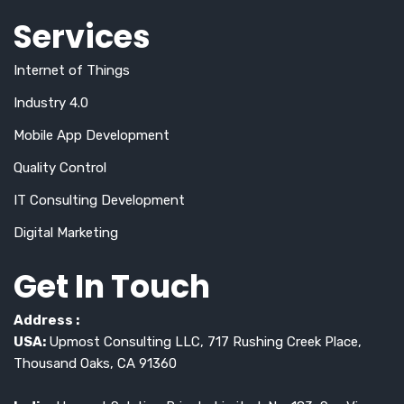
Services
Internet of Things
Industry 4.0
Mobile App Development
Quality Control
IT Consulting Development
Digital Marketing
Get In Touch
Address :
USA:
Upmost Consulting LLC, 717 Rushing Creek Place,
Thousand Oaks, CA 91360