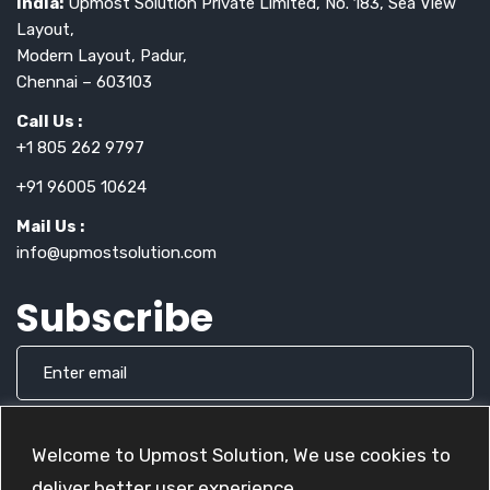
India:
Upmost Solution Private Limited, No. 183, Sea View
Layout,
Modern Layout, Padur,
Chennai – 603103
Call Us :
+1 805 262 9797
+91 96005 10624
Mail Us :
info@upmostsolution.com
Subscribe
Welcome to Upmost Solution, We use cookies to
deliver better user experience.