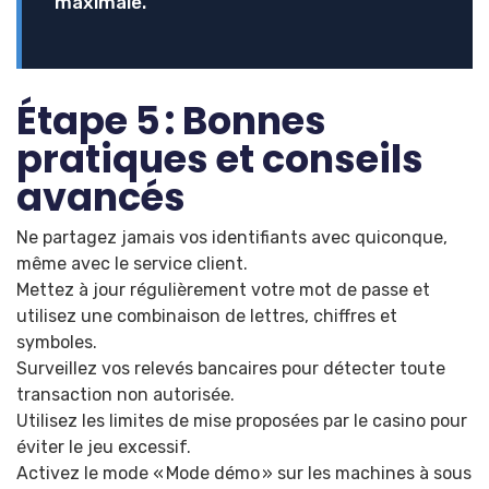
maximale.
Étape 5 : Bonnes
pratiques et conseils
avancés
Ne partagez jamais vos identifiants avec quiconque,
même avec le service client.
Mettez à jour régulièrement votre mot de passe et
utilisez une combinaison de lettres, chiffres et
symboles.
Surveillez vos relevés bancaires pour détecter toute
transaction non autorisée.
Utilisez les limites de mise proposées par le casino pour
éviter le jeu excessif.
Activez le mode « Mode démo » sur les machines à sous