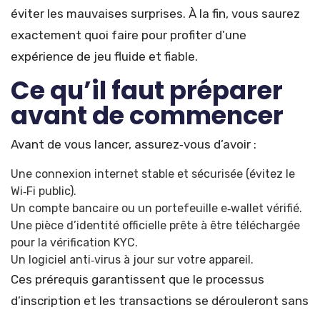
éviter les mauvaises surprises. À la fin, vous saurez
exactement quoi faire pour profiter d’une
expérience de jeu fluide et fiable.
Ce qu’il faut préparer
avant de commencer
Avant de vous lancer, assurez‑vous d’avoir :
Une connexion internet stable et sécurisée (évitez le
Wi‑Fi public).
Un compte bancaire ou un portefeuille e‑wallet vérifié.
Une pièce d’identité officielle prête à être téléchargée
pour la vérification KYC.
Un logiciel anti‑virus à jour sur votre appareil.
Ces prérequis garantissent que le processus
d’inscription et les transactions se dérouleront sans