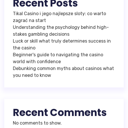
Recent Posts
Tikal Casino i jego najlepsze sloty: co warto
zagrać na start
Understanding the psychology behind high-
stakes gambling decisions
Luck or skill what truly determines success in
the casino
Beginner's guide to navigating the casino
world with confidence
Debunking common myths about casinos what
you need to know
Recent Comments
No comments to show.