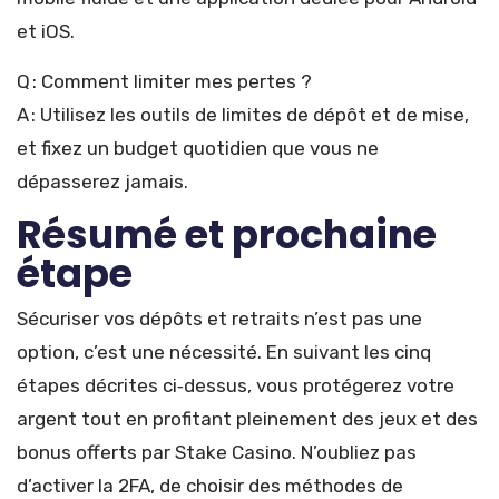
et iOS.
Q : Comment limiter mes pertes ?
A : Utilisez les outils de limites de dépôt et de mise,
et fixez un budget quotidien que vous ne
dépasserez jamais.
Résumé et prochaine
étape
Sécuriser vos dépôts et retraits n’est pas une
option, c’est une nécessité. En suivant les cinq
étapes décrites ci‑dessus, vous protégerez votre
argent tout en profitant pleinement des jeux et des
bonus offerts par Stake Casino. N’oubliez pas
d’activer la 2FA, de choisir des méthodes de