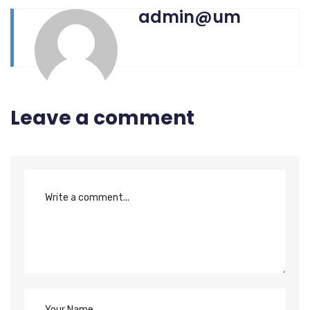
admin@um
Leave a comment