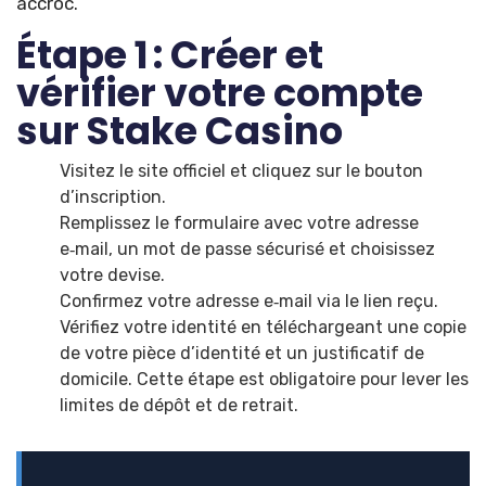
accroc.
Étape 1 : Créer et
vérifier votre compte
sur Stake Casino
Visitez le site officiel et cliquez sur le bouton
d’inscription.
Remplissez le formulaire avec votre adresse
e‑mail, un mot de passe sécurisé et choisissez
votre devise.
Confirmez votre adresse e‑mail via le lien reçu.
Vérifiez votre identité en téléchargeant une copie
de votre pièce d’identité et un justificatif de
domicile. Cette étape est obligatoire pour lever les
limites de dépôt et de retrait.