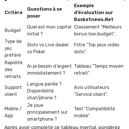
Exemple
Questions à se
Critère
d’évaluation sur
poser
Basketnews.Net
Quel est mon capital
Classement “Meilleurs
Budget
initial ?
bonus low‑budget”.
Type de
Slots vs Live dealer
Filtre “Top jeux vidéo
jeu
vs Poker
slots”.
préféré
Rapidité
Ai‑je besoin d’argent
Tableau “Temps moyen
des
immédiatement ?
retrait”.
retraits
Langue parlée ?
Support
Avis utilisateurs
Disponibilité
client
“Service client”.
chat/phone ?
Je joue
Mobile /
Test “Compatibilité
principalement sur
App
mobile”.
smartphone ?
Après avoir complété ce tableau mental, pondérez