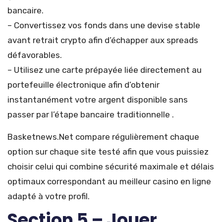
bancaire.
– Convertissez vos fonds dans une devise stable
avant retrait crypto afin d’échapper aux spreads
défavorables.
– Utilisez une carte prépayée liée directement au
portefeuille électronique afin d’obtenir
instantanément votre argent disponible sans
passer par l’étape bancaire traditionnelle .
Basketnews.Net compare régulièrement chaque
option sur chaque site testé afin que vous puissiez
choisir celui qui combine sécurité maximale et délais
optimaux correspondant au meilleur casino en ligne
adapté à votre profil.
Section 5 – Jouer