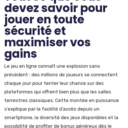
devez savoir pour
jouer en toute
sécurité et
maximiser vos
gains
Le jeu en ligne connaît une explosion sans
précédent : des millions de joueurs se connectent
chaque jour pour tenter leur chance sur des
plateformes qui offrent bien plus que les salles
terrestres classiques. Cette montée en puissance
s’explique par la facilité d’accès depuis un
smartphone, la diversité des jeux disponibles et la
possibilité de profiter de bonus généreux dès le