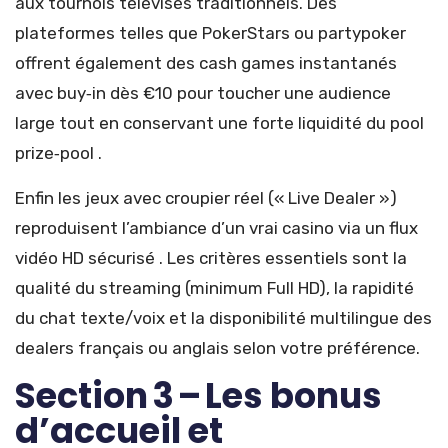
aux tournois télévisés traditionnels. Des
plateformes telles que PokerStars ou partypoker
offrent également des cash games instantanés
avec buy‑in dès €10 pour toucher une audience
large tout en conservant une forte liquidité du pool
prize‑pool .
Enfin les jeux avec croupier réel (« Live Dealer »)
reproduisent l’ambiance d’un vrai casino via un flux
vidéo HD sécurisé . Les critères essentiels sont la
qualité du streaming (minimum Full HD), la rapidité
du chat texte/voix et la disponibilité multilingue des
dealers français ou anglais selon votre préférence.
Section 3 – Les bonus
d’accueil et