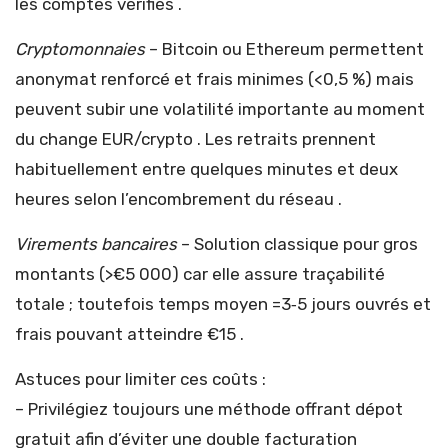
les comptes vérifiés .
Cryptomonnaies
– Bitcoin ou Ethereum permettent
anonymat renforcé et frais minimes (<0,5 %) mais
peuvent subir une volatilité importante au moment
du change EUR/crypto . Les retraits prennent
habituellement entre quelques minutes et deux
heures selon l’encombrement du réseau .
Virements bancaires
– Solution classique pour gros
montants (>€5 000) car elle assure traçabilité
totale ; toutefois temps moyen =3‑5 jours ouvrés et
frais pouvant atteindre €15 .
Astuces pour limiter ces coûts :
– Privilégiez toujours une méthode offrant dépot
gratuit afin d’éviter une double facturation