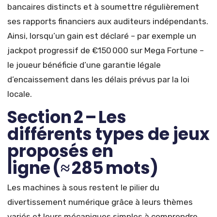
bancaires distincts et à soumettre régulièrement
ses rapports financiers aux auditeurs indépendants.
Ainsi, lorsqu’un gain est déclaré – par exemple un
jackpot progressif de €150 000 sur Mega Fortune –
le joueur bénéficie d’une garantie légale
d’encaissement dans les délais prévus par la loi
locale.
Section 2 – Les
différents types de jeux
proposés en
ligne (≈ 285 mots)
Les machines à sous restent le pilier du
divertissement numérique grâce à leurs thèmes
variés et leurs mécaniques simples à comprendre.