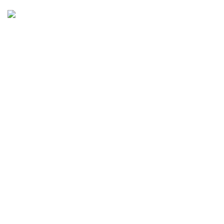
Blog Details
Home
Blog Details