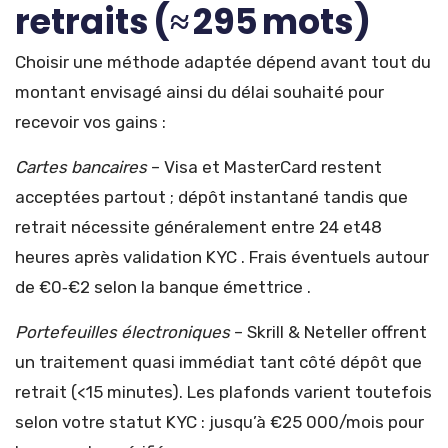
retraits (≈ 295 mots)
Choisir une méthode adaptée dépend avant tout du
montant envisagé ainsi du délai souhaité pour
recevoir vos gains :
Cartes bancaires
– Visa et MasterCard restent
acceptées partout ; dépôt instantané tandis que
retrait nécessite généralement entre 24 et48
heures après validation KYC . Frais éventuels autour
de €0‑€2 selon la banque émettrice .
Portefeuilles électroniques
– Skrill & Neteller offrent
un traitement quasi immédiat tant côté dépôt que
retrait (<15 minutes). Les plafonds varient toutefois
selon votre statut KYC : jusqu’à €25 000/mois pour