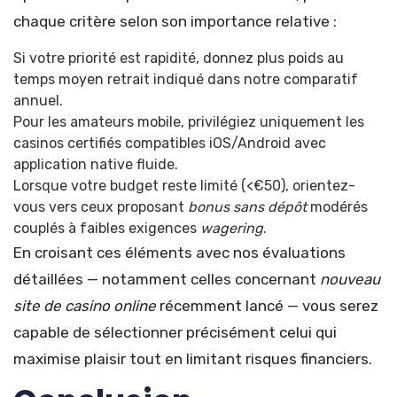
chaque critère selon son importance relative :
Si votre priorité est rapidité, donnez plus poids au
temps moyen retrait indiqué dans notre comparatif
annuel.
Pour les amateurs mobile, privilégiez uniquement les
casinos certifiés compatibles iOS/Android avec
application native fluide.
Lorsque votre budget reste limité (<€50), orientez-
vous vers ceux proposant
bonus sans dépôt
modérés
couplés à faibles exigences
wagering
.
En croisant ces éléments avec nos évaluations
détaillées — notamment celles concernant
nouveau
site de casino online
récemment lancé — vous serez
capable de sélectionner précisément celui qui
maximise plaisir tout en limitant risques financiers.