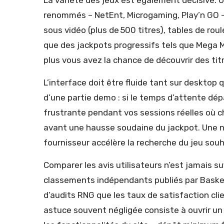
La variété des jeux est également décisive. U
renommés – NetEnt, Microgaming, Play’n GO – 
sous vidéo (plus de 500 titres), tables de roul
que des jackpots progressifs tels que Mega Mo
plus vous avez la chance de découvrir des titr
L’interface doit être fluide tant sur desktop
d’une partie demo : si le temps d’attente dép
frustrante pendant vos sessions réelles où 
avant une hausse soudaine du jackpot. Une nav
fournisseur accélère la recherche du jeu souh
Comparer les avis utilisateurs n’est jamais suf
classements indépendants publiés par Basket
d’audits RNG que les taux de satisfaction cli
astuce souvent négligée consiste à ouvrir un