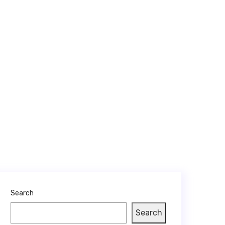
Search
Search