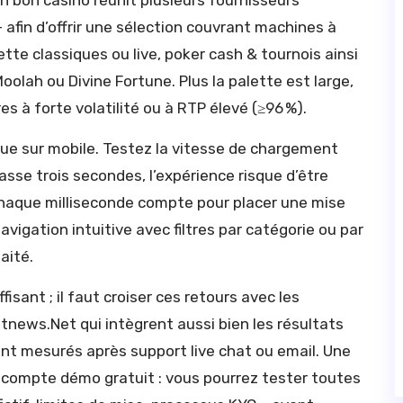
n bon casino réunit plusieurs fournisseurs
afin d’offrir une sélection couvrant machines à
ette classiques ou live, poker cash & tournois ainsi
olah ou Divine Fortune. Plus la palette est large,
es à forte volatilité ou à RTP élevé (≥96 %).
 que sur mobile. Testez la vitesse de chargement
asse trois secondes, l’expérience risque d’être
chaque milliseconde compte pour placer une mise
igation intuitive avec filtres par catégorie ou par
aité.
fisant ; il faut croiser ces retours avec les
news.Net qui intègrent aussi bien les résultats
ent mesurés après support live chat ou email. Une
 compte démo gratuit : vous pourrez tester toutes