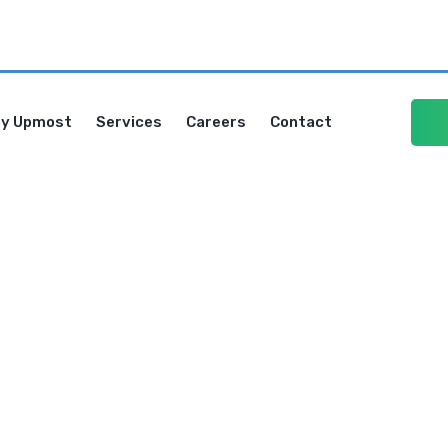
y Upmost
Services
Careers
Contact
Blog Details