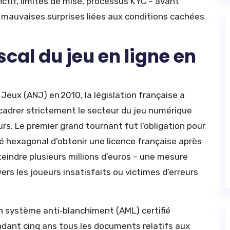
ictif, limites de mise, processus KYC – avant
es mauvaises surprises liées aux conditions cachées
scal du jeu en ligne en
 Jeux (ANJ) en 2010, la législation française a
cadrer strictement le secteur du jeu numérique
. Le premier grand tournant fut l’obligation pour
 hexagonal d’obtenir une licence française après
eindre plusieurs millions d’euros – une mesure
ers les joueurs insatisfaits ou victimes d’erreurs
 système anti‑blanchiment (AML) certifié
endant cinq ans tous les documents relatifs aux