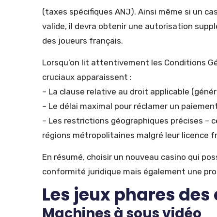
(taxes spécifiques ANJ). Ainsi même si un ca
valide, il devra obtenir une autorisation supp
des joueurs français.
Lorsqu’on lit attentivement les Conditions Gé
cruciaux apparaissent :
– La clause relative au droit applicable (génér
– Le délai maximal pour réclamer un paiement 
– Les restrictions géographiques précises – c
régions métropolitaines malgré leur licence f
En résumé, choisir un nouveau casino qui po
conformité juridique mais également une prote
Les jeux phares des 
Machines à sous vidéo