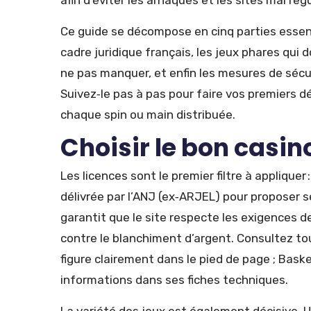
afin d’éviter les arnaques et les sites mal rég
Ce guide se décompose en cinq parties essenti
cadre juridique français, les jeux phares qui
ne pas manquer, et enfin les mesures de sécur
Suivez‑le pas à pas pour faire vos premiers dé
chaque spin ou main distribuée.
Choisir le bon casin
Les licences sont le premier filtre à appliquer
délivrée par l’ANJ (ex‑ARJEL) pour proposer s
garantit que le site respecte les exigences d
contre le blanchiment d’argent. Consultez toujo
figure clairement dans le pied de page ; B
informations dans ses fiches techniques.