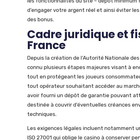
les fonctionnalités du site – dépôt minimum f
d’engager votre argent réel et ainsi éviter l
des bonus.
Cadre juridique et fi
France
Depuis la création de l’Autorité Nationale des
connu plusieurs étapes majeures visant à en
tout en protégeant les joueurs consommateurs
tout opérateur souhaitant accéder au marché
avoir fourni un dépôt de garantie pouvant att
destinée à couvrir d’éventuelles créances env
techniques.
Les exigences légales incluent notamment un
ISO 27001 qui oblige le casino à conserver p