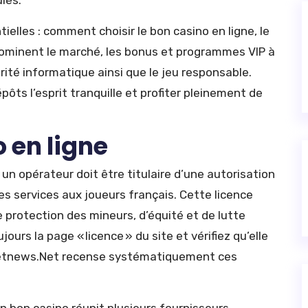
ulés.
elles : comment choisir le bon casino en ligne, le
 dominent le marché, les bonus et programmes VIP à
ité informatique ainsi que le jeu responsable.
pôts l’esprit tranquille et profiter pleinement de
o en ligne
 : un opérateur doit être titulaire d’une autorisation
es services aux joueurs français. Cette licence
e protection des mineurs, d’équité et de lutte
urs la page « licence » du site et vérifiez qu’elle
asketnews.Net recense systématiquement ces