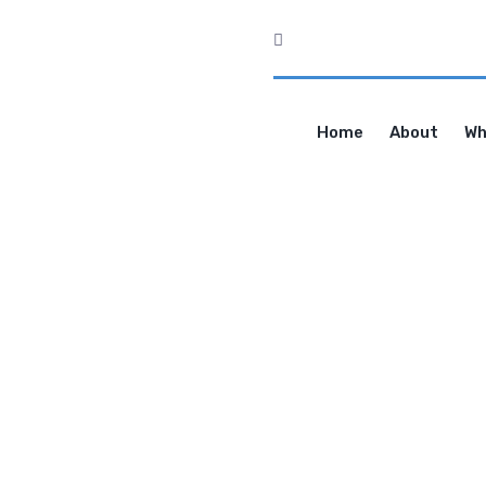
Home
About
Wh