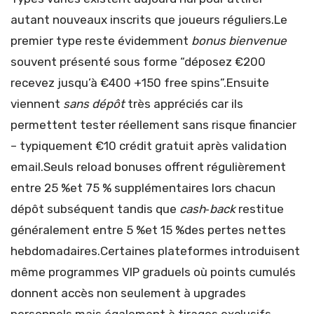
autant nouveaux inscrits que joueurs réguliers.Le
premier type reste évidemment
bonus bienvenue
souvent présenté sous forme “déposez €200
recevez jusqu’à €400 +150 free spins”.Ensuite
viennent
sans dépôt
très appréciés car ils
permettent tester réellement sans risque financier
– typiquement €10 crédit gratuit après validation
email.Seuls reload bonuses offrent régulièrement
entre 25 %et 75 % supplémentaires lors chacun
dépôt subséquent tandis que
cash‑back
restitue
généralement entre 5 %et 15 %des pertes nettes
hebdomadaires.Certaines plateformes introduisent
même programmes VIP graduels où points cumulés
donnent accès non seulement à upgrades