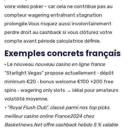
voire video poker – car cela ne contribue pas au
compteur wagering entraînant stagnation
prolongée.Vous risquez aussi involontairement
perdre droit au cashback si vous clôturez votre
compte avant période calculatrice définie.​
Exemples concrets français
• Le nouveau
nouveau casino en ligne france
“Starlight Vegas” propose actuellement ‑ dépôt
minimum €20 ‑ bonus welcome €100 +200 free
spins ‑ wagering only slots → idéal pour amateurs
volatilité moyenne.
• “Royal Flush Club”, classé parmi nos top picks
meilleur casino online France2024 chez
Basketnews.Net offre cashback hebdo ‎5 %‎ valable