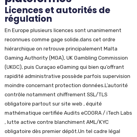
Licences et autorités de
régulation
En Europe plusieurs licences sont unanimement
reconnues comme gage solide.dans cet ordre
hiérarchique on retrouve principalement Malta
Gaming Authority (MGA), UK Gambling Commission
(UKGC), puis Curaçao eGaming qui bien qu’offrant
rapidité administrative possède parfois supervision
moindre concernant protection données.L’autorité
contrôle notamment chiffrement SSL/TLS
obligatoire partout sur site web , équité
mathématique certifiée Audits eCOGRA / iTech Labs
, lutte active contre blanchiment AML/KYC
obligatoire dès premier dépôt.Un tel cadre légal