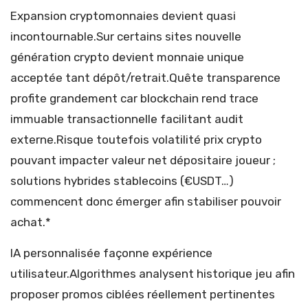
Expansion cryptomonnaies devient quasi
incontournable.Sur certains sites nouvelle
génération crypto devient monnaie unique
acceptée tant dépôt/retrait.Quête transparence
profite grandement car blockchain rend trace
immuable transactionnelle facilitant audit
externe.Risque toutefois volatilité prix crypto
pouvant impacter valeur net dépositaire joueur ;
solutions hybrides stablecoins (€USDT…)
commencent donc émerger afin stabiliser pouvoir
achat.*
IA personnalisée façonne expérience
utilisateur.Algorithmes analysent historique jeu afin
proposer promos ciblées réellement pertinentes