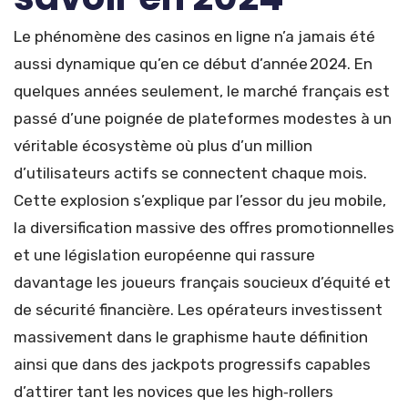
Le phénomène des casinos en ligne n’a jamais été
aussi dynamique qu’en ce début d’année 2024. En
quelques années seulement, le marché français est
passé d’une poignée de plateformes modestes à un
véritable écosystème où plus d’un million
d’utilisateurs actifs se connectent chaque mois.
Cette explosion s’explique par l’essor du jeu mobile,
la diversification massive des offres promotionnelles
et une législation européenne qui rassure
davantage les joueurs français soucieux d’équité et
de sécurité financière. Les opérateurs investissent
massivement dans le graphisme haute définition
ainsi que dans des jackpots progressifs capables
d’attirer tant les novices que les high‑rollers