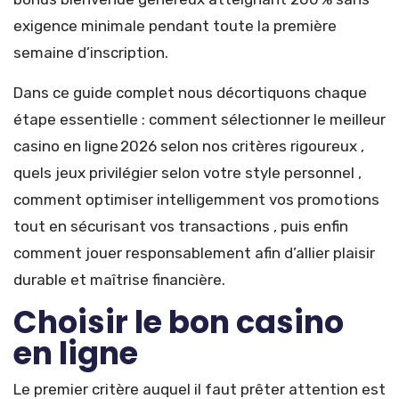
exigence minimale pendant toute la première
semaine d’inscription.​
Dans ce guide complet nous décortiquons chaque
étape essentielle : comment sélectionner le meilleur
casino en ligne 2026 selon nos critères rigoureux ,
quels jeux privilégier selon votre style personnel ,
comment optimiser intelligemment vos promotions
tout en sécurisant vos transactions , puis enfin
comment jouer responsablement afin d’allier plaisir
durable et maîtrise financière.
Choisir le bon casino
en ligne
Le premier critère auquel il faut prêter attention est