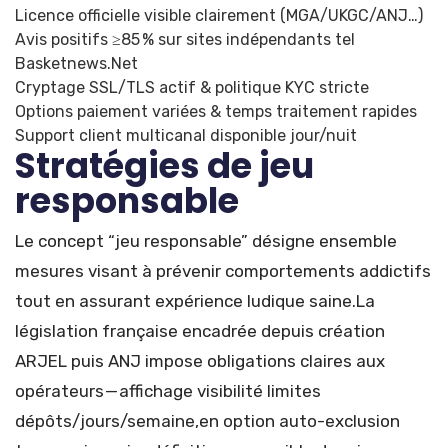
Licence officielle visible clairement (MGA/UKGC/ANJ…)
Avis positifs ≥85 % sur sites indépendants tel
Basketnews.Net
Cryptage SSL/TLS actif & politique KYC stricte
Options paiement variées & temps traitement rapides
Support client multicanal disponible jour/nuit
Stratégies de jeu
responsable
Le concept “jeu responsable” désigne ensemble
mesures visant à prévenir comportements addictifs
tout en assurant expérience ludique saine.La
législation française encadrée depuis création
ARJEL puis ANJ impose obligations claires aux
opérateurs — affichage visibilité limites
dépôts/jours/semaine,en option auto-exclusion