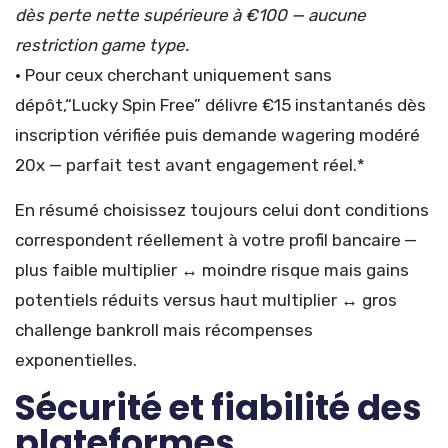
dès perte nette supérieure à €100 — aucune
restriction game type.
• Pour ceux cherchant uniquement sans
dépôt,“Lucky Spin Free” délivre €15 instantanés dès
inscription vérifiée puis demande wagering modéré
‎20x‎ — parfait test avant engagement réel.*
En résumé choisissez toujours celui dont conditions
correspondent réellement à votre profil bancaire —
plus faible multiplier ↔️ moindre risque mais gains
potentiels réduits versus haut multiplier ↔️ gros
challenge bankroll mais récompenses
exponentielles.
Sécurité et fiabilité des
plateformes