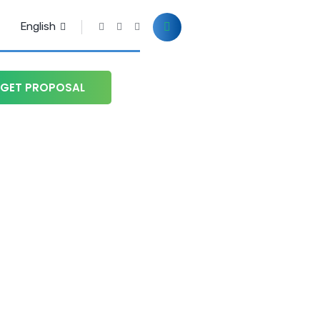
English
Mail Us
info@upmostsolution.com
GET PROPOSAL