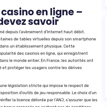
casino en ligne –
devez savoir
mé depuis l’avènement d’Internet haut débit.
ntaines de tables virtuelles depuis son smartphone
r dans un établissement physique. Cette
opularité des casinos en ligne, qui enregistrent
ans le monde entier. En France, les autorités ont
 et protéger les usagers contre les dérives
ne législation stricte qui impose le respect de
isposition d’outils de jeu responsable. Le choix d’un
vérifier la licence délivrée par l’ANJ, s’assurer que les