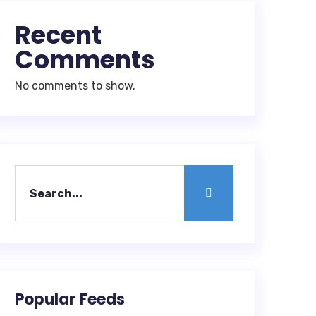
Recent
Comments
No comments to show.
Popular Feeds