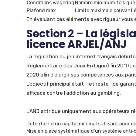
Conditions wagering
Nombre minimum fois que v
Plafond max
Limite maximale pouvant êt
En évaluant ces éléments avec rigueur vous é
Section 2 – La législ
licence ARJEL/ANJ
La régulation du jeu internet français débute
Réglementaire des Jeux En Ligne) fin 2010 ; 
2020 afin d’élargir ses compétences aux paris
L’objectif principal était —et reste—de garan
efficace contre l’addiction au gambling.
L’ANJ attribue uniquement aux opérateurs ré
Détention d’un capital minimal suffisant pour cou
Mise en place systématique d’un système anti‑b