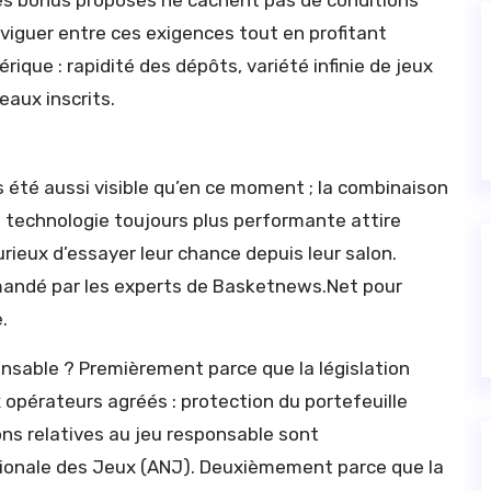
les bonus proposés ne cachent pas de conditions
aviguer entre ces exigences tout en profitant
ique : rapidité des dépôts, variété infinie de jeux
aux inscrits.
 été aussi visible qu’en ce moment ; la combinaison
e technologie toujours plus performante attire
rieux d’essayer leur chance depuis leur salon.
ndé par les experts de Basketnews.Net pour
.
ensable ? Premièrement parce que la législation
opérateurs agréés : protection du portefeuille
ons relatives au jeu responsable sont
ationale des Jeux (ANJ). Deuxièmement parce que la