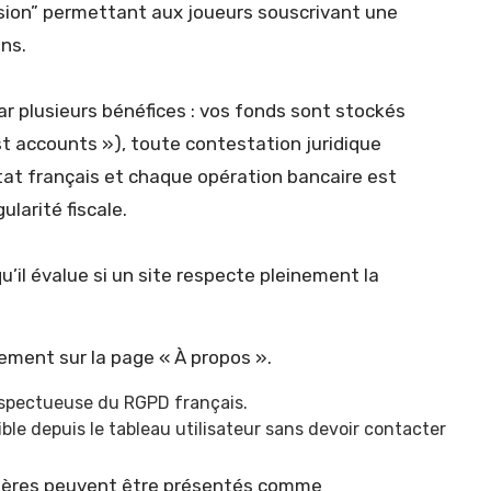
lusion” permettant aux joueurs souscrivant une
ans.
ar plusieurs bénéfices : vos fonds sont stockés
 accounts »), toute contestation juridique
tat français et chaque opération bancaire est
ularité fiscale.
qu’il évalue si un site respecte pleinement la
irement sur la page « À propos ».
spectueuse du RGPD français.
ible depuis le tableau utilisateur sans devoir contacter
ritères peuvent être présentés comme