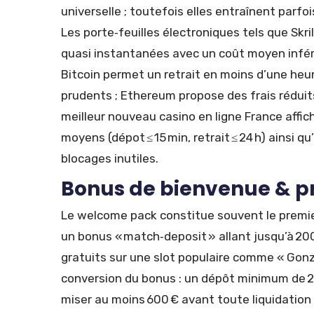
universelle ; toutefois elles entraînent parfo
Les porte‑feuilles électroniques tels que Skri
quasi instantanées avec un coût moyen inféri
Bitcoin permet un retrait en moins d’une heu
prudents ; Ethereum propose des frais réduit
meilleur nouveau casino en ligne France affich
moyens (dépot ≤ 15 min, retrait ≤ 24 h) ainsi q
blocages inutiles.
Bonus de bienvenue & p
Le welcome pack constitue souvent le premie
un bonus « match‑deposit » allant jusqu’à 20
gratuits sur une slot populaire comme « Gonzo’
conversion du bonus : un dépôt minimum de 20
miser au moins 600 € avant toute liquidation –