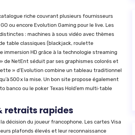
catalogue riche couvrant plusieurs fournisseurs
 GO ou encore Evolution Gaming pour le live. Les
 distinctes : machines à sous vidéo avec thèmes
 table classiques (blackjack, roulette
ne immersion HD grâce à la technologie streaming
t » de NetEnt séduit par ses graphismes colorés et
lette » d’Evolution combine un tableau traditionnel
squ’à 500 x la mise. Un bon site propose également
to banco ou le poker Texas Hold’em multi‑table
retraits rapides
la décision du joueur francophone. Les cartes Visa
 leurs plafonds élevés et leur reconnaissance