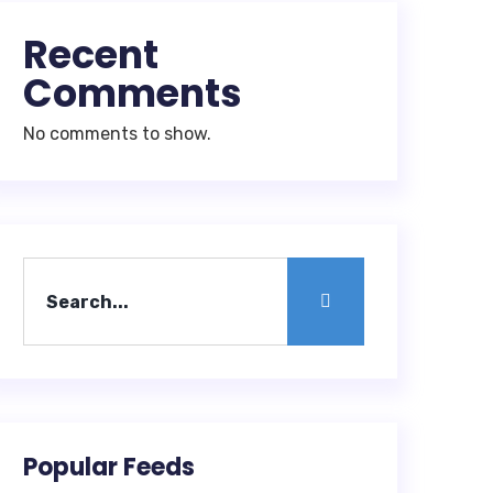
Recent
Comments
No comments to show.
Popular Feeds