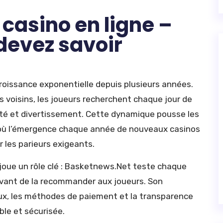
casino en ligne –
devez savoir
roissance exponentielle depuis plusieurs années.
voisins, les joueurs recherchent chaque jour de
rité et divertissement. Cette dynamique pousse les
où l’émergence chaque année de nouveaux casinos
er les parieurs exigeants.
joue un rôle clé : Basketnews.Net teste chaque
vant de la recommander aux joueurs. Son
jeux, les méthodes de paiement et la transparence
ble et sécurisée.