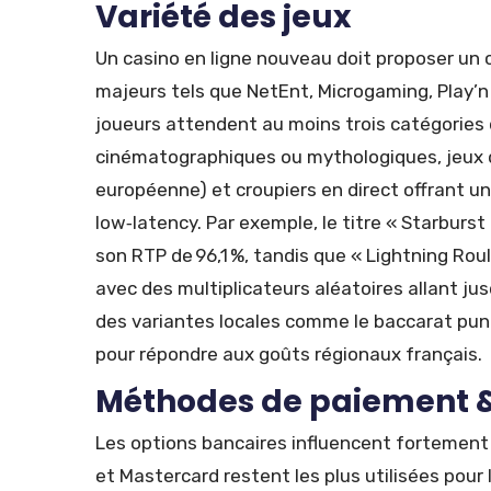
Variété des jeux
Un casino en ligne nouveau doit proposer un 
majeurs tels que NetEnt, Microgaming, Play’n
joueurs attendent au moins trois catégories
cinématographiques ou mythologiques, jeux de
européenne) et croupiers en direct offrant u
low‑latency. Par exemple, le titre « Starburs
son RTP de 96,1 %, tandis que « Lightning Rou
avec des multiplicateurs aléatoires allant ju
des variantes locales comme le baccarat pun
pour répondre aux goûts régionaux français.
Méthodes de paiement & 
Les options bancaires influencent fortement 
et Mastercard restent les plus utilisées pour