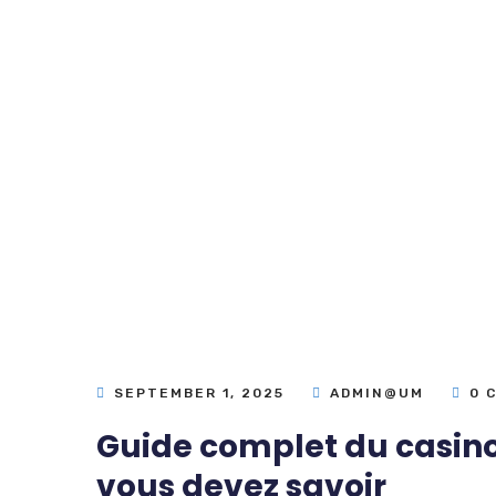
SEPTEMBER 1, 2025
ADMIN@UM
0 
Guide complet du casino
vous devez savoir