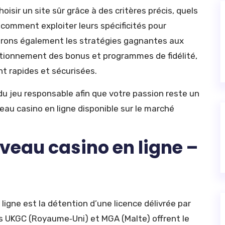
isir un site sûr grâce à des critères précis, quels
 comment exploiter leurs spécificités pour
rons également les stratégies gagnantes aux
ctionnement des bonus et programmes de fidélité,
t rapides et sécurisées.
du jeu responsable afin que votre passion reste un
uveau casino en ligne disponible sur le marché
uveau casino en ligne –
igne est la détention d’une licence délivrée par
es UKGC (Royaume‑Uni) et MGA (Malte) offrent le