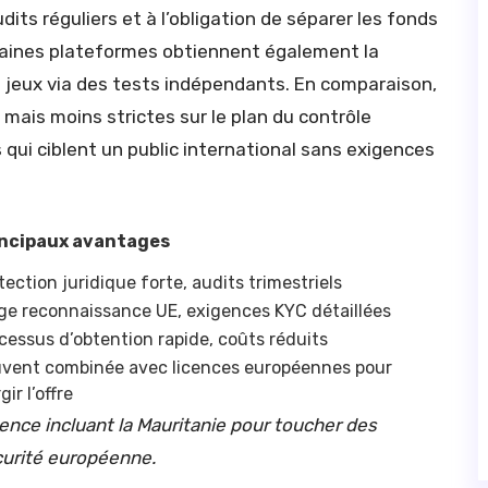
its réguliers et à l’obligation de séparer les fonds
taines plateformes obtiennent également la
s jeux via des tests indépendants. En comparaison,
 mais moins strictes sur le plan du contrôle
s qui ciblent un public international sans exigences
incipaux avantages
tection juridique forte, audits trimestriels
ge reconnaissance UE, exigences KYC détaillées
cessus d’obtention rapide, coûts réduits
vent combinée avec licences européennes pour
gir l’offre
cence incluant la Mauritanie pour toucher des
curité européenne.