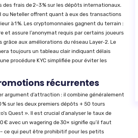
is des frais de 2–3 % sur les dépôts internationaux.
ll ou Neteller offrent quant à eux des transactions
eur à 1 %. Les cryptomonnaies gagnent du terrain :
re et assure l’anonymat requis par certains joueurs
s grâce aux améliorations du réseau Layer‑2. Le
era toujours un tableau clair indiquant délais
u’une procédure KYC simplifiée pour éviter les
romotions récurrentes
r argument d’attraction : il combine généralement
0 % sur les deux premiers dépôts + 50 tours
s Quest ». Il est crucial d’analyser le taux de
 € avec un wagering de 30× signifie qu’il faut
 ce qui peut être prohibitif pour les petits