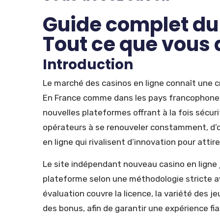
Guide complet du 
Tout ce que vous 
Introduction
Le marché des casinos en ligne connaît une c
En France comme dans les pays francophones 
nouvelles plateformes offrant à la fois sécu
opérateurs à se renouveler constamment, d’
en ligne qui rivalisent d’innovation pour attir
Le site indépendant
nouveau casino en ligne
plateforme selon une méthodologie stricte a
évaluation couvre la licence, la variété des 
des bonus, afin de garantir une expérience fia