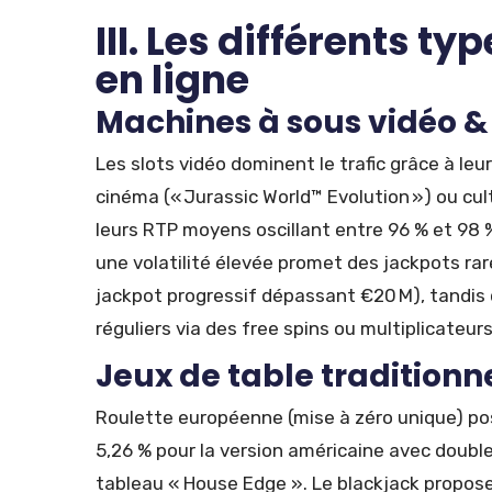
III. Les différents t
en ligne
Machines à sous vidéo & 
Les slots vidéo dominent le trafic grâce à le
cinéma (« Jurassic World™ Evolution ») ou cul
leurs RTP moyens oscillant entre 96 % et 98 %
une volatilité élevée promet des jackpots ra
jackpot progressif dépassant €20 M), tandis q
réguliers via des free spins ou multiplicateur
Jeux de table traditionn
Roulette européenne (mise à zéro unique) po
5,26 % pour la version américaine avec double 
tableau « House Edge ». Le blackjack propose