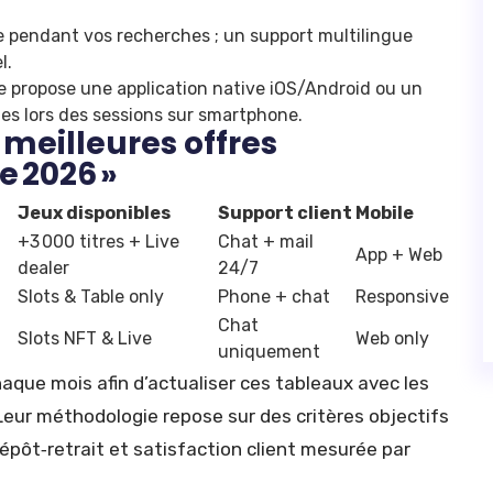
ive pendant vos recherches ; un support multilingue
l.
te propose une application native iOS/Android ou un
ages lors des sessions sur smartphone.
meilleures offres
e 2026 »
Jeux disponibles
Support client
Mobile
+3 000 titres + Live
Chat + mail
App + Web
dealer
24/7
Slots & Table only
Phone + chat
Responsive
Chat
Slots NFT & Live
Web only
uniquement
ue mois afin d’actualiser ces tableaux avec les
Leur méthodologie repose sur des critères objectifs
pôt‑retrait et satisfaction client mesurée par