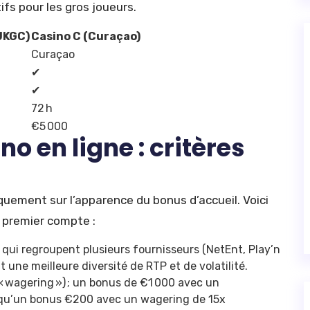
fs pour les gros joueurs.
UKGC)
Casino C (Curaçao)
Curaçao
✔︎
✔︎
72 h
€5 000
ino en ligne : critères
iquement sur l’apparence du bonus d’accueil. Voici
e premier compte :
s qui regroupent plusieurs fournisseurs (NetEnt, Play’n
 une meilleure diversité de RTP et de volatilité.
 (« wagering ») ; un bonus de €1 000 avec un
t qu’un bonus €200 avec un wagering de 15x