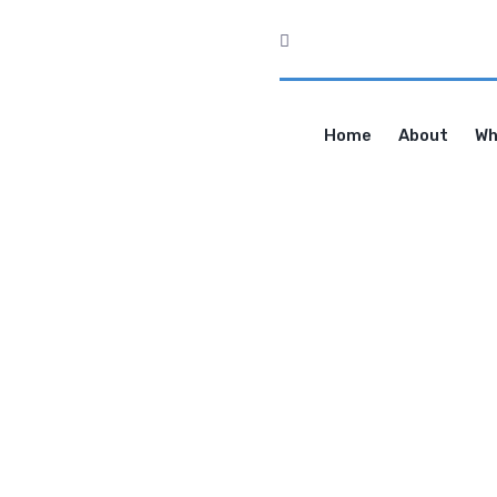
Home
About
Wh