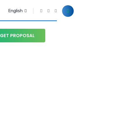
English
Mail Us
info@upmostsolution.com
GET PROPOSAL