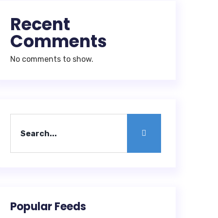
Recent
Comments
No comments to show.
Popular Feeds