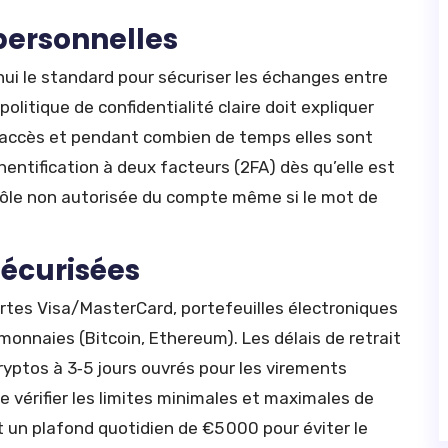
personnelles
hui le standard pour sécuriser les échanges entre
olitique de confidentialité claire doit expliquer
 accès et pendant combien de temps elles sont
hentification à deux facteurs (2FA) dès qu’elle est
rôle non autorisée du compte même si le mot de
écurisées
artes Visa/MasterCard, portefeuilles électroniques
‑monnaies (Bitcoin, Ethereum). Les délais de retrait
ryptos à 3‑5 jours ouvrés pour les virements
e vérifier les limites minimales et maximales de
 un plafond quotidien de €5 000 pour éviter le