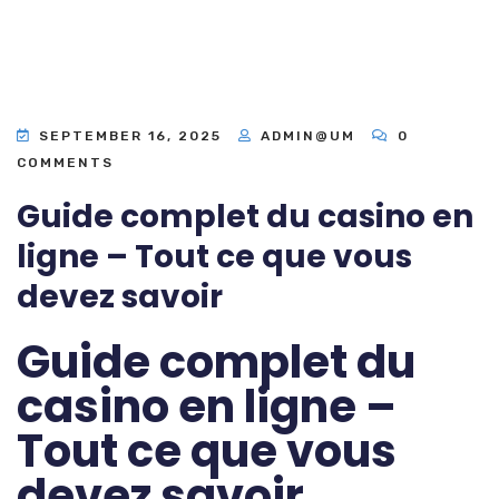
SEPTEMBER 16, 2025
ADMIN@UM
0
COMMENTS
Guide complet du casino en
ligne – Tout ce que vous
devez savoir
Guide complet du
casino en ligne –
Tout ce que vous
devez savoir