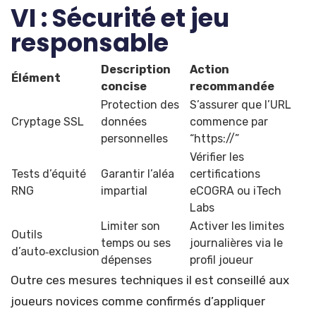
VI : Sécurité et jeu
responsable
Description
Action
Élément
concise
recommandée
Protection des
S’assurer que l’URL
Cryptage SSL
données
commence par
personnelles
“https://”
Vérifier les
Tests d’équité
Garantir l’aléa
certifications
RNG
impartial
eCOGRA ou iTech
Labs
Limiter son
Activer les limites
Outils
temps ou ses
journalières via le
d’auto‑exclusion
dépenses
profil joueur
Outre ces mesures techniques il est conseillé aux
joueurs novices comme confirmés d’appliquer