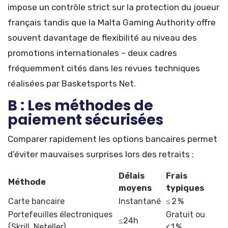
impose un contrôle strict sur la protection du joueur
français tandis que la Malta Gaming Authority offre
souvent davantage de flexibilité au niveau des
promotions internationales – deux cadres
fréquemment cités dans les revues techniques
réalisées par Basketsports Net.
B : Les méthodes de
paiement sécurisées
Comparer rapidement les options bancaires permet
d’éviter mauvaises surprises lors des retraits :
Délais
Frais
Méthode
moyens
typiques
Carte bancaire
Instantané
≤ 2 %
Portefeuilles électroniques
Gratuit ou
≤24h
(Skrill, Neteller)
< 1 %