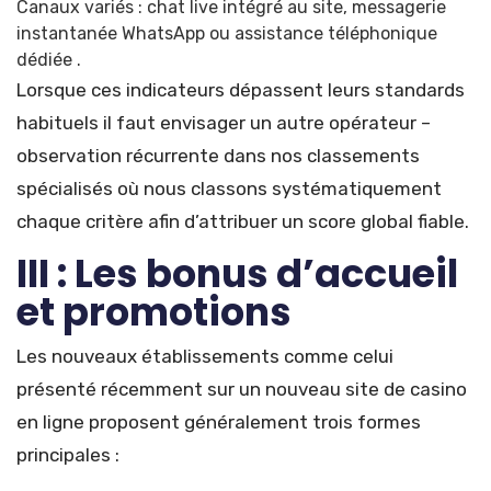
Canaux variés : chat live intégré au site, messagerie
instantanée WhatsApp ou assistance téléphonique
dédiée .
Lorsque ces indicateurs dépassent leurs standards
habituels il faut envisager un autre opérateur –
observation récurrente dans nos classements
spécialisés où nous classons systématiquement
chaque critère afin d’attribuer un score global fiable.
III : Les bonus d’accueil
et promotions
Les nouveaux établissements comme celui
présenté récemment sur un nouveau site de casino
en ligne proposent généralement trois formes
principales :