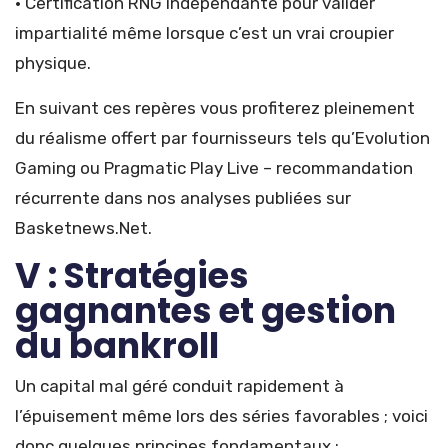
• Certification RNG indépendante pour valider
impartialité même lorsque c’est un vrai croupier
physique.
En suivant ces repères vous profiterez pleinement
du réalisme offert par fournisseurs tels qu’Evolution
Gaming ou Pragmatic Play Live – recommandation
récurrente dans nos analyses publiées sur
Basketnews.Net.
V : Stratégies
gagnantes et gestion
du bankroll
Un capital mal géré conduit rapidement à
l’épuisement même lors des séries favorables ; voici
donc quelques principes fondamentaux :