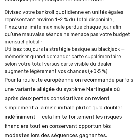
Divisez votre bankroll quotidienne en unités égales
représentant environ 1–2 % du total disponible ;
Fixez une limite maximale perdue chaque jour afin
qu’une mauvaise séance ne menace pas votre budget
mensuel global ;
Utilisez toujours la stratégie basique au blackjack —
mémoriser quand demander carte supplémentaire
selon votre total versus carte visible du dealer
augmente légèrement vos chances (+0·5 %) .
Pour la roulette européenne on recommande parfois
une variante allégée du système Martingale où
après deux pertes consécutives on revient
simplement à la mise initiale plutôt qu’à doubler
indéfiniment — cela limite fortement les risques
financiers tout en conservant opportunités
modestes lors des séquences gagnantes.