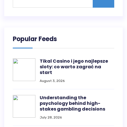
Popular Feeds
Tikal Casino i jego najlepsze
sloty: co warto zagrać na
start
August 3, 2026
Understanding the
psychology behind high-
stakes gambling decisions
July 28, 2026