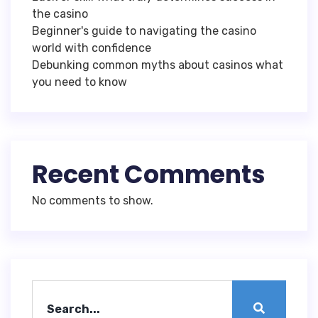
the casino
Beginner's guide to navigating the casino
world with confidence
Debunking common myths about casinos what
you need to know
Recent Comments
No comments to show.