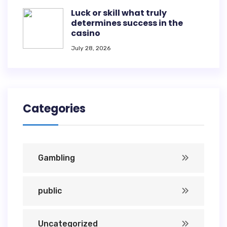
Luck or skill what truly
determines success in the
casino
July 28, 2026
Categories
Gambling
public
Uncategorized