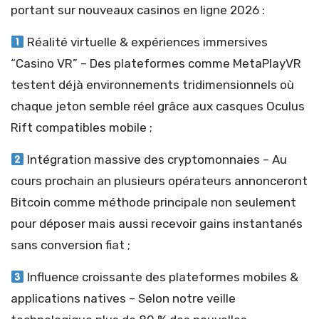
portant sur nouveaux casinos en ligne 2026 :
Réalité virtuelle & expériences immersives
“Casino VR” – Des plateformes comme MetaPlayVR
testent déjà environnements tridimensionnels où
chaque jeton semble réel grâce aux casques Oculus
Rift compatibles mobile ;
Intégration massive des cryptomonnaies – Au
cours prochain an plusieurs opérateurs annonceront
Bitcoin comme méthode principale non seulement
pour déposer mais aussi recevoir gains instantanés
sans conversion fiat ;
Influence croissante des plateformes mobiles &
applications natives – Selon notre veille