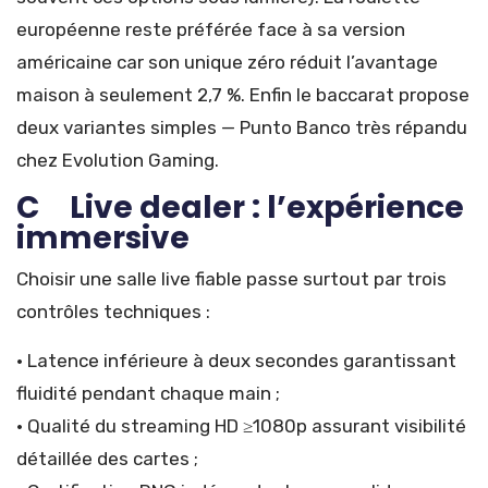
européenne reste préférée face à sa version
américaine car son unique zéro réduit l’avantage
maison à seulement 2,7 %. Enfin le baccarat propose
deux variantes simples — Punto Banco très répandu
chez Evolution Gaming.
C Live dealer : l’expérience
immersive
Choisir une salle live fiable passe surtout par trois
contrôles techniques :
• Latence inférieure à deux secondes garantissant
fluidité pendant chaque main ;
• Qualité du streaming HD ≥1080p assurant visibilité
détaillée des cartes ;