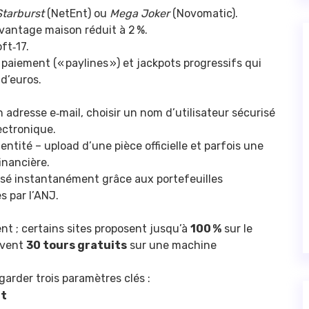
Starburst
(NetEnt) ou
Mega Joker
(Novomatic).
vantage maison réduit à 2 %.
ft‑17.
paiement (« paylines ») et jackpots progressifs qui
d’euros.
on adresse e‑mail, choisir un nom d’utilisateur sécurisé
ectronique.
dentité – upload d’une pièce officielle et parfois une
inancière.
lisé instantanément grâce aux portefeuilles
s par l’ANJ.
t ; certains sites proposent jusqu’à
100 %
sur le
uvent
30 tours gratuits
sur une machine
garder trois paramètres clés :
nt