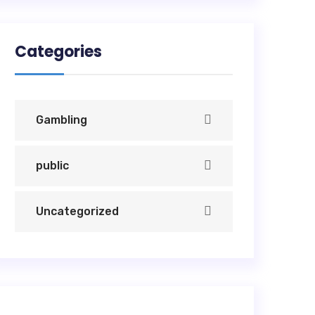
Categories
Gambling
public
Uncategorized