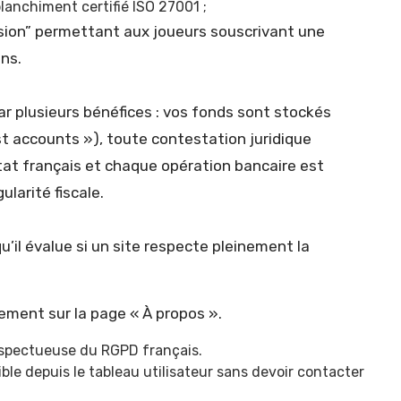
lanchiment certifié ISO 27001 ;
lusion” permettant aux joueurs souscrivant une
ans.
ar plusieurs bénéfices : vos fonds sont stockés
 accounts »), toute contestation juridique
tat français et chaque opération bancaire est
ularité fiscale.
qu’il évalue si un site respecte pleinement la
irement sur la page « À propos ».
spectueuse du RGPD français.
ible depuis le tableau utilisateur sans devoir contacter