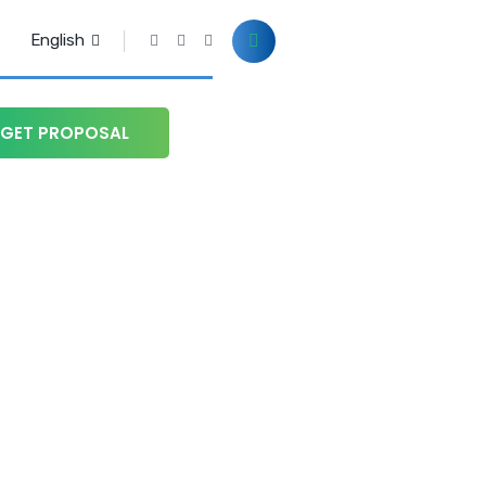
English
Mail Us
info@upmostsolution.com
GET PROPOSAL