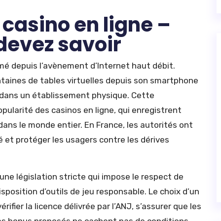
casino en ligne –
devez savoir
mé depuis l’avènement d’Internet haut débit.
ntaines de tables virtuelles depuis son smartphone
r dans un établissement physique. Cette
opularité des casinos en ligne, qui enregistrent
ans le monde entier. En France, les autorités ont
 et protéger les usagers contre les dérives
ne législation stricte qui impose le respect de
isposition d’outils de jeu responsable. Le choix d’un
vérifier la licence délivrée par l’ANJ, s’assurer que les