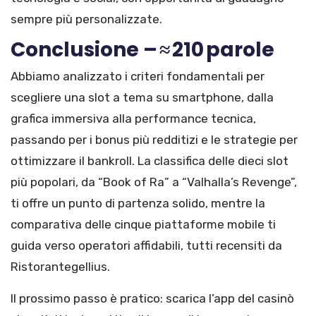
sempre più personalizzate.
Conclusione – ≈ 210 parole
Abbiamo analizzato i criteri fondamentali per
scegliere una slot a tema su smartphone, dalla
grafica immersiva alla performance tecnica,
passando per i bonus più redditizi e le strategie per
ottimizzare il bankroll. La classifica delle dieci slot
più popolari, da “Book of Ra” a “Valhalla’s Revenge”,
ti offre un punto di partenza solido, mentre la
comparativa delle cinque piattaforme mobile ti
guida verso operatori affidabili, tutti recensiti da
Ristorantegellius.
Il prossimo passo è pratico: scarica l’app del casinò