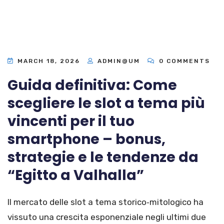
MARCH 18, 2026
ADMIN@UM
0 COMMENTS
Guida definitiva: Come
scegliere le slot a tema più
vincenti per il tuo
smartphone – bonus,
strategie e le tendenze da
“Egitto a Valhalla”
Il mercato delle slot a tema storico‑mitologico ha
vissuto una crescita esponenziale negli ultimi due