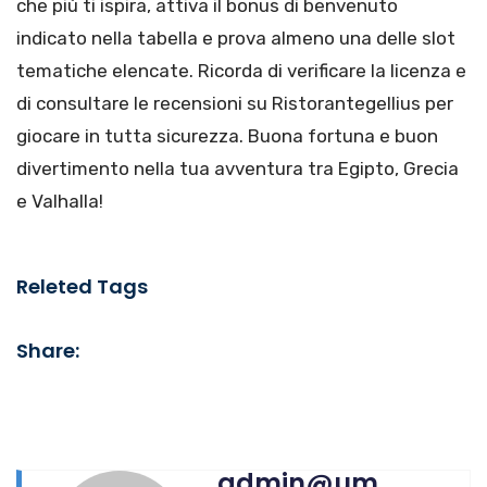
che più ti ispira, attiva il bonus di benvenuto
indicato nella tabella e prova almeno una delle slot
tematiche elencate. Ricorda di verificare la licenza e
di consultare le recensioni su Ristorantegellius per
giocare in tutta sicurezza. Buona fortuna e buon
divertimento nella tua avventura tra Egipto, Grecia
e Valhalla!
Releted Tags
Share:
admin@um