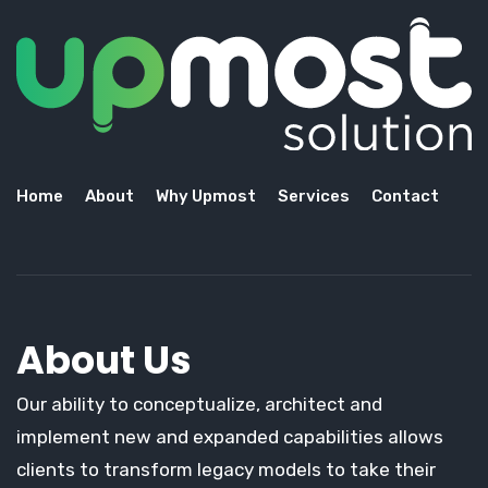
Home
About
Why Upmost
Services
Contact
About Us
Our ability to conceptualize, architect and
implement new and expanded capabilities allows
clients to transform legacy models to take their