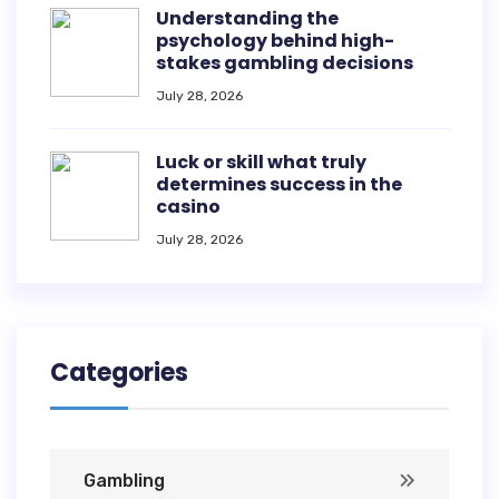
Understanding the
psychology behind high-
stakes gambling decisions
July 28, 2026
Luck or skill what truly
determines success in the
casino
July 28, 2026
Categories
Gambling