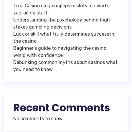
Tikal Casino i jego najlepsze sloty: co warto
zagrać na start
Understanding the psychology behind high-
stakes gambling decisions
Luck or skill what truly determines success in
the casino
Beginner's guide to navigating the casino
world with confidence
Debunking common myths about casinos what
you need to know
Recent Comments
No comments to show.