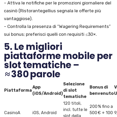
– Attiva le notifiche per le promozioni giornaliere del
casinò (Ristorantegellius segnala le offerte più
vantaggiose).
– Controlla la presenza di “Wagering Requirements”
sui bonus; preferisci quelli con requisiti ≤30×.
5. Le migliori
piattaforme mobile per
slot tematiche –
≈ 380 parole
Selezione
App
Bonus di
V
Piattaforma
di slot
(iOS/Android)
benvenuto
tematiche
120 titoli,
200 % fino a
incl. tutte le
CasinoA
iOS, Android
500 € + 100
9
slot della