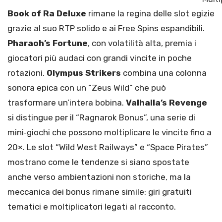
Book of Ra Deluxe
rimane la regina delle slot egizie
grazie al suo RTP solido e ai Free Spins espandibili.
Pharaoh’s Fortune
, con volatilità alta, premia i
giocatori più audaci con grandi vincite in poche
rotazioni.
Olympus Strikers
combina una colonna
sonora epica con un “Zeus Wild” che può
trasformare un’intera bobina.
Valhalla’s Revenge
si distingue per il “Ragnarok Bonus”, una serie di
mini‑giochi che possono moltiplicare le vincite fino a
20×. Le slot “Wild West Railways” e “Space Pirates”
mostrano come le tendenze si siano spostate
anche verso ambientazioni non storiche, ma la
meccanica dei bonus rimane simile: giri gratuiti
tematici e moltiplicatori legati al racconto.