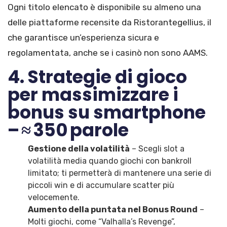
Ogni titolo elencato è disponibile su almeno una
delle piattaforme recensite da Ristorantegellius, il
che garantisce un’esperienza sicura e
regolamentata, anche se i casinò non sono AAMS.
4. Strategie di gioco
per massimizzare i
bonus su smartphone
– ≈ 350 parole
Gestione della volatilità
– Scegli slot a
volatilità media quando giochi con bankroll
limitato; ti permetterà di mantenere una serie di
piccoli win e di accumulare scatter più
velocemente.
Aumento della puntata nel Bonus Round
–
Molti giochi, come “Valhalla’s Revenge”,