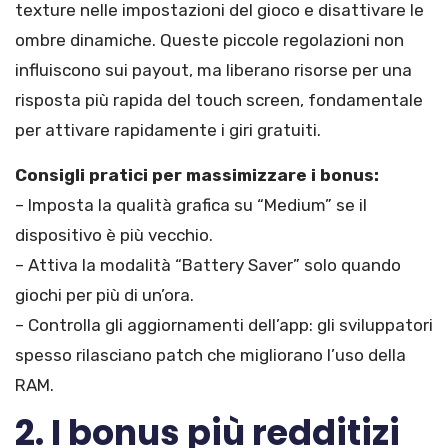
texture nelle impostazioni del gioco e disattivare le
ombre dinamiche. Queste piccole regolazioni non
influiscono sui payout, ma liberano risorse per una
risposta più rapida del touch screen, fondamentale
per attivare rapidamente i giri gratuiti.
Consigli pratici per massimizzare i bonus:
– Imposta la qualità grafica su “Medium” se il
dispositivo è più vecchio.
– Attiva la modalità “Battery Saver” solo quando
giochi per più di un’ora.
– Controlla gli aggiornamenti dell’app: gli sviluppatori
spesso rilasciano patch che migliorano l’uso della
RAM.
2. I bonus più redditizi