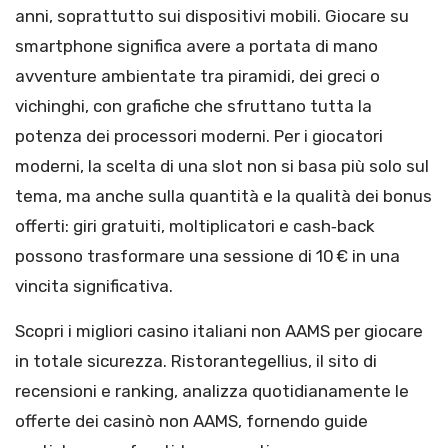
anni, soprattutto sui dispositivi mobili. Giocare su
smartphone significa avere a portata di mano
avventure ambientate tra piramidi, dei greci o
vichinghi, con grafiche che sfruttano tutta la
potenza dei processori moderni. Per i giocatori
moderni, la scelta di una slot non si basa più solo sul
tema, ma anche sulla quantità e la qualità dei bonus
offerti: giri gratuiti, moltiplicatori e cash‑back
possono trasformare una sessione di 10 € in una
vincita significativa.
Scopri i migliori
casino italiani non AAMS
per giocare
in totale sicurezza. Ristorantegellius, il sito di
recensioni e ranking, analizza quotidianamente le
offerte dei casinò non AAMS, fornendo guide