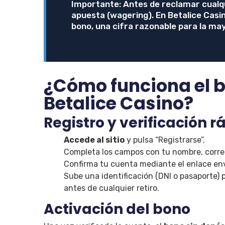
Importante: Antes de reclamar cualqu
apuesta (wagering). En Betalice Casino,
bono, una cifra razonable para la may
¿Cómo funciona el b
Betalice Casino?
Registro y verificación r
Accede al sitio
y pulsa “Registrarse”.
Completa los campos con tu nombre, corre
Confirma tu cuenta mediante el enlace env
Sube una identificación (DNI o pasaporte) p
antes de cualquier retiro.
Activación del bono