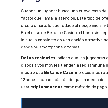
Cuando un jugador busca una nueva casa de ap
factor que llama la atención. Este tipo de ofe
propio dinero, lo que reduce el riesgo inicial
En el caso de Betalice Casino, el bono sin de
lo que lo convierte en una opción atractiva p
desde su smartphone o tablet.
Datos recientes
indican que los jugadores q
dispositivos móviles tienden a registrar una 
mostró que
Betalice Casino
procesa los ret
12 horas, mucho más rápido que la media del s
usar
criptomonedas
como método de pago, c