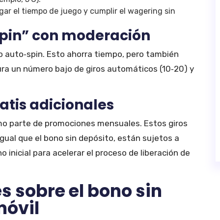
gar el tiempo de juego y cumplir el wagering sin
‑Spin” con moderación
o auto‑spin. Esto ahorra tiempo, pero también
ra un número bajo de giros automáticos (10‑20) y
ratis adicionales
omo parte de promociones mensuales. Estos giros
gual que el bono sin depósito, están sujetos a
 inicial para acelerar el proceso de liberación de
s sobre el bono sin
móvil