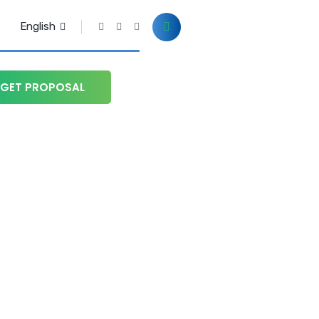
English
Mail Us
info@upmostsolution.com
GET PROPOSAL