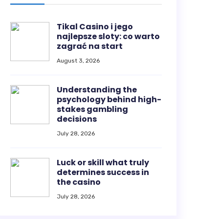
Tikal Casino i jego
najlepsze sloty: co warto
zagrać na start
August 3, 2026
Understanding the
psychology behind high-
stakes gambling
decisions
July 28, 2026
Luck or skill what truly
determines success in
the casino
July 28, 2026