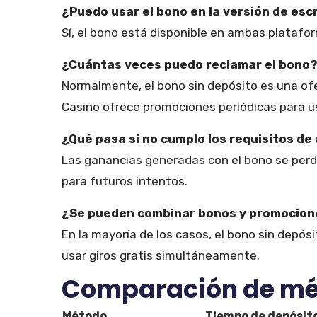
¿Puedo usar el bono en la versión de esc
Sí, el bono está disponible en ambas platafor
¿Cuántas veces puedo reclamar el bono
Normalmente, el bono sin depósito es una ofer
Casino ofrece promociones periódicas para us
¿Qué pasa si no cumplo los requisitos d
Las ganancias generadas con el bono se perd
para futuros intentos.
¿Se pueden combinar bonos y promocion
En la mayoría de los casos, el bono sin depó
usar giros gratis simultáneamente.
Comparación de mé
Método
Tiempo de depósit