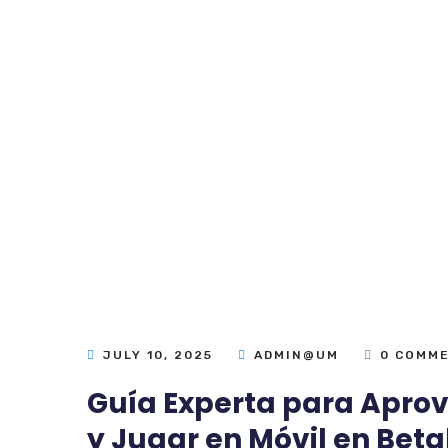
JULY 10, 2025
ADMIN@UM
0 COMM
Guía Experta para Aprov
y Jugar en Móvil en Beta