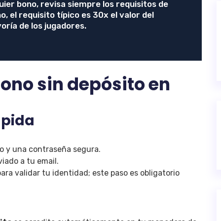
ier bono, revisa siempre los requisitos de
 el requisito típico es 30x el valor del
oría de los jugadores.
ono sin depósito en
ápida
o y una contraseña segura.
iado a tu email.
ara validar tu identidad; este paso es obligatorio