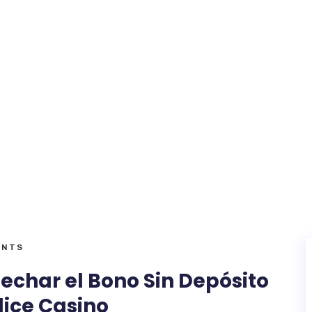
Home
Blog Details
ENTS
echar el Bono Sin Depósito
lice Casino