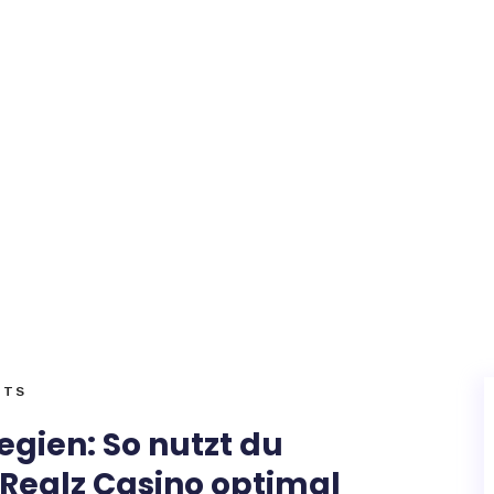
Home
Blog Details
NTS
egien: So nutzt du
Realz Casino optimal