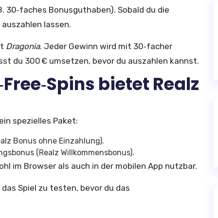
 B. 30‑faches Bonusguthaben). Sobald du die
 auszahlen lassen.
ot
Dragonia
. Jeder Gewinn wird mit 30‑facher
usst du 300 € umsetzen, bevor du auszahlen kannst.
ree‑Spins bietet Realz
in spezielles Paket:
alz Bonus ohne Einzahlung).
ungsbonus (Realz Willkommensbonus).
ohl im Browser als auch in der mobilen App nutzbar.
 das Spiel zu testen, bevor du das