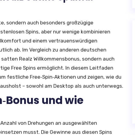
ke, sondern auch besonders großzügige
ostenlosen Spins, aber nur wenige kombinieren
ielkomfort und einem vertrauenswürdigen
utlich ab. Im Vergleich zu anderen deutschen
en satten Realz Willkommensbonus, sondern auch
tige Free Spins ermöglicht. In diesem Leitfaden
um festliche Free‑Spin‑Aktionen und zeigen, wie du
ausholst – sowohl am Desktop als auch unterwegs.
in‑Bonus und wie
te Anzahl von Drehungen an ausgewählten
einsetzen musst. Die Gewinne aus diesen Spins