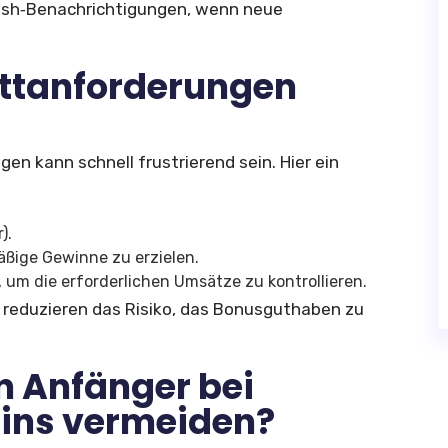
Push‑Benachrichtigungen, wenn neue
ettanforderungen
n kann schnell frustrierend sein. Hier ein
).
mäßige Gewinne zu erzielen.
), um die erforderlichen Umsätze zu kontrollieren.
ät reduzieren das Risiko, das Bonusguthaben zu
en Anfänger bei
ins vermeiden?