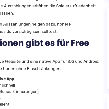
e Auszahlungen erhöhen die Spielerzufriedenheit
pässen.
n Auszahlungen neigen dazu, höhere
s du vorsichtig sein solltest.
onen gibt es für Free
ve Website und eine native App für iOS und Android.
‑Aktionen ohne Einschränkungen.
ive App
 schnell
(Bonus‑Erinnerungen)
n
ellent