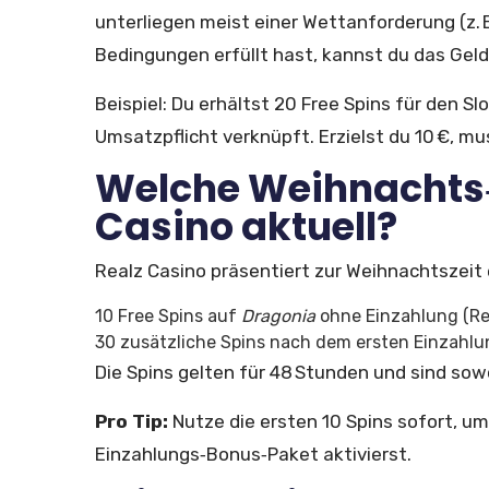
unterliegen meist einer Wettanforderung (z.
Bedingungen erfüllt hast, kannst du das Geld
Beispiel: Du erhältst 20 Free Spins für den Sl
Umsatzpflicht verknüpft. Erzielst du 10 €, m
Welche Weihnachts‑F
Casino aktuell?
Realz Casino präsentiert zur Weihnachtszeit e
10 Free Spins auf
Dragonia
ohne Einzahlung (Re
30 zusätzliche Spins nach dem ersten Einzahl
Die Spins gelten für 48 Stunden und sind sow
Pro Tip:
Nutze die ersten 10 Spins sofort, um
Einzahlungs‑Bonus‑Paket aktivierst.