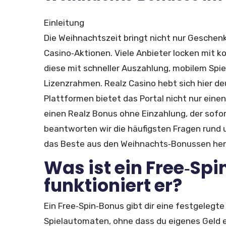
Einleitung
Die Weihnachtszeit bringt nicht nur Geschen
Casino‑Aktionen. Viele Anbieter locken mit k
diese mit schneller Auszahlung, mobilem Sp
Lizenzrahmen. Realz Casino hebt sich hier de
Plattformen bietet das Portal nicht nur ein
einen Realz Bonus ohne Einzahlung, der sofor
beantworten wir die häufigsten Fragen rund 
das Beste aus den Weihnachts‑Bonussen her
Was ist ein Free‑Sp
funktioniert er?
Ein Free‑Spin‑Bonus gibt dir eine festgeleg
Spielautomaten, ohne dass du eigenes Geld 