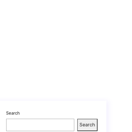
Search
Search