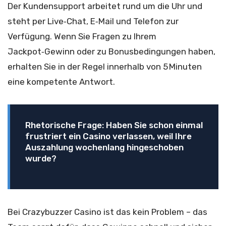
Der Kundensupport arbeitet rund um die Uhr und
steht per Live‑Chat, E‑Mail und Telefon zur
Verfügung. Wenn Sie Fragen zu Ihrem
Jackpot‑Gewinn oder zu Bonusbedingungen haben,
erhalten Sie in der Regel innerhalb von 5 Minuten
eine kompetente Antwort.
Rhetorische Frage: Haben Sie schon einmal
frustriert ein Casino verlassen, weil Ihre
Auszahlung wochenlang hingeschoben
wurde?
Bei Crazybuzzer Casino ist das kein Problem – das