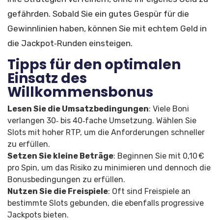
gefährden. Sobald Sie ein gutes Gespür für die
Gewinnlinien haben, können Sie mit echtem Geld in
die Jackpot‑Runden einsteigen.
Tipps für den optimalen
Einsatz des
Willkommensbonus
Lesen Sie die Umsatzbedingungen
: Viele Boni
verlangen 30‑ bis 40‑fache Umsetzung. Wählen Sie
Slots mit hoher RTP, um die Anforderungen schneller
zu erfüllen.
Setzen Sie kleine Beträge
: Beginnen Sie mit 0,10 €
pro Spin, um das Risiko zu minimieren und dennoch die
Bonusbedingungen zu erfüllen.
Nutzen Sie die Freispiele
: Oft sind Freispiele an
bestimmte Slots gebunden, die ebenfalls progressive
Jackpots bieten.