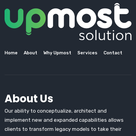
Home
About
Why Upmost
Services
Contact
About Us
Our ability to conceptualize, architect and
implement new and expanded capabilities allows
clients to transform legacy models to take their