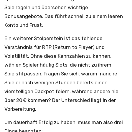
Spielregeln und übersehen wichtige
Bonusangebote. Das führt schnell zu einem leeren
Konto und Frust.
Ein weiterer Stolperstein ist das fehlende
Verständnis für RTP (Return to Player) und
Volatilität. Ohne diese Kennzahlen zu kennen,
wählen Spieler häufig Slots, die nicht zu ihrem
Spielstil passen. Fragen Sie sich, warum manche
Spieler nach wenigen Stunden bereits einen
vierstelligen Jackpot feiern, während andere nie
über 20 € kommen? Der Unterschied liegt in der
Vorbereitung.
Um dauerhaft Erfolg zu haben, muss man also drei
Dinge beachten: