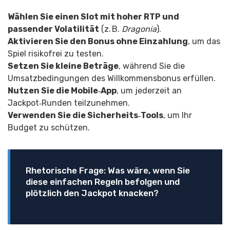
Wählen Sie einen Slot mit hoher RTP und
passender Volatilität
(z. B.
Dragonia
).
Aktivieren Sie den Bonus ohne Einzahlung
, um das
Spiel risikofrei zu testen.
Setzen Sie kleine Beträge
, während Sie die
Umsatzbedingungen des Willkommensbonus erfüllen.
Nutzen Sie die Mobile‑App
, um jederzeit an
Jackpot‑Runden teilzunehmen.
Verwenden Sie die Sicherheits‑Tools
, um Ihr
Budget zu schützen.
Rhetorische Frage: Was wäre, wenn Sie
diese einfachen Regeln befolgen und
plötzlich den Jackpot knacken?