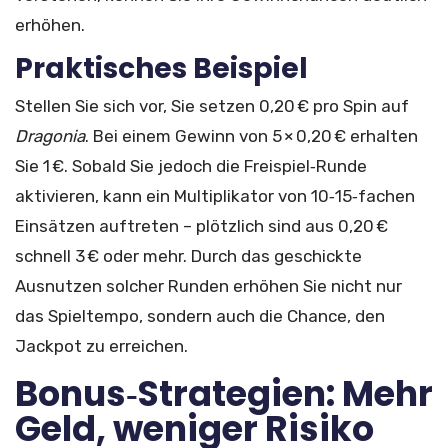
erhöhen.
Praktisches Beispiel
Stellen Sie sich vor, Sie setzen 0,20 € pro Spin auf
Dragonia
. Bei einem Gewinn von 5 × 0,20 € erhalten
Sie 1 €. Sobald Sie jedoch die Freispiel‑Runde
aktivieren, kann ein Multiplikator von 10‑15‑fachen
Einsätzen auftreten – plötzlich sind aus 0,20 €
schnell 3 € oder mehr. Durch das geschickte
Ausnutzen solcher Runden erhöhen Sie nicht nur
das Spieltempo, sondern auch die Chance, den
Jackpot zu erreichen.
Bonus‑Strategien: Mehr
Geld, weniger Risiko