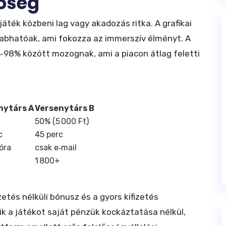
nőség
játék közbeni lag vagy akadozás ritka. A grafikai
bhatóak, ami fokozza az immerszív élményt. A
‑98% között mozognak, ami a piacon átlag feletti
nytárs A
Versenytárs B
50% (5 000 Ft)
c
45 perc
óra
csak e‑mail
1 800+
etés nélküli bónusz és a gyors kifizetés
k a játékot saját pénzük kockáztatása nélkül,