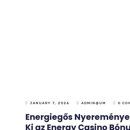
JANUARY 7, 2026
ADMIN@UM
0 CO
Energiegős Nyeremények
Ki az Energy Casino Bónu