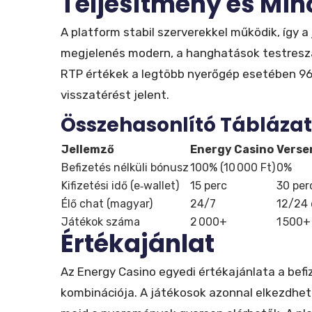
Teljesítmény és Mi
A platform stabil szerverekkel működik, így a 
megjelenés modern, a hanghatások testresza
RTP értékek a legtöbb nyerőgép esetében 96
visszatérést jelent.
Összehasonlító Táblázat
Jellemző
Energy Casino
Verse
Befizetés nélküli bónusz
100% (10 000 Ft)
0%
Kifizetési idő (e‑wallet)
15 perc
30 per
Élő chat (magyar)
24/7
12/24 
Játékok száma
2 000+
1 500+
Értékajánlat
Az Energy Casino egyedi értékajánlata a befiz
kombinációja. A játékosok azonnal elkezdheti