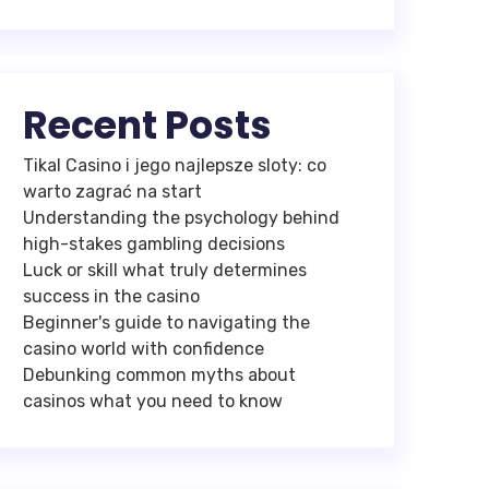
Recent Posts
Tikal Casino i jego najlepsze sloty: co
warto zagrać na start
Understanding the psychology behind
high-stakes gambling decisions
Luck or skill what truly determines
success in the casino
Beginner's guide to navigating the
casino world with confidence
Debunking common myths about
casinos what you need to know