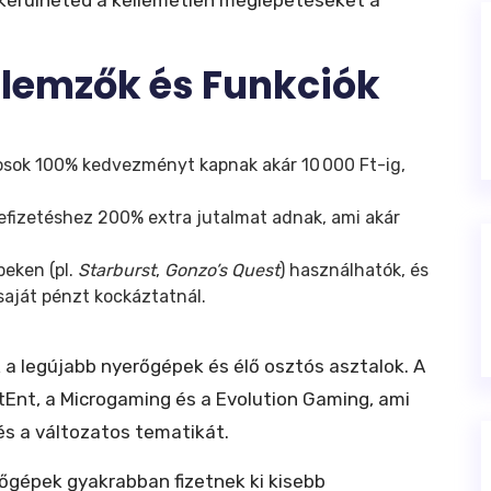
lkerülheted a kellemetlen meglepetéseket a
llemzők és Funkciók
kosok 100% kedvezményt kapnak akár 10 000 Ft-ig,
efizetéshez 200% extra jutalmat adnak, ami akár
peken (pl.
Starburst
,
Gonzo’s Quest
) használhatók, és
saját pénzt kockáztatnál.
k a legújabb nyerőgépek és élő osztós asztalok. A
Ent, a Microgaming és a Evolution Gaming, ami
és a változatos tematikát.
erőgépek gyakrabban fizetnek ki kisebb