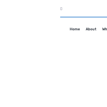
Home
About
Wh