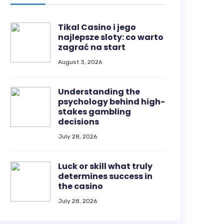
Tikal Casino i jego
najlepsze sloty: co warto
zagrać na start
August 3, 2026
Understanding the
psychology behind high-
stakes gambling
decisions
July 28, 2026
Luck or skill what truly
determines success in
the casino
July 28, 2026