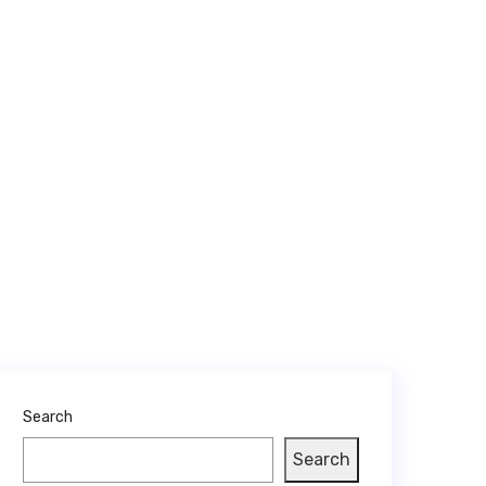
Search
Search