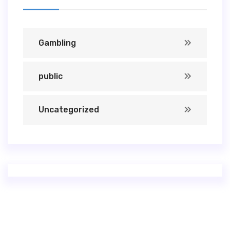
Gambling
public
Uncategorized