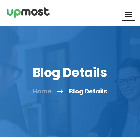
Blog Details
Home
Blog Details