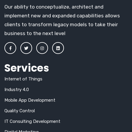
Our ability to conceptualize, architect and
implement new and expanded capabilities allows
clients to transform legacy models to take their
business to the next level
Services
Internet of Things
Industry 4.0
Mobile App Development
Quality Control
IT Consulting Development
Digital Marketing