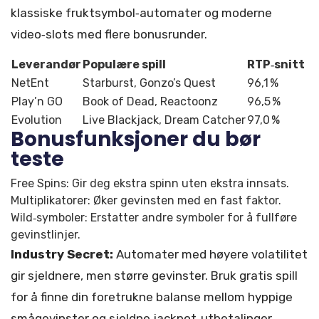
klassiske fruktsymbol‑automater og moderne
video‑slots med flere bonusrunder.
Leverandør
Populære spill
RTP‑snitt
NetEnt
Starburst, Gonzo’s Quest
96,1 %
Play’n GO
Book of Dead, Reactoonz
96,5 %
Evolution
Live Blackjack, Dream Catcher
97,0 %
Bonusfunksjoner du bør
teste
Free Spins: Gir deg ekstra spinn uten ekstra innsats.
Multiplikatorer: Øker gevinsten med en fast faktor.
Wild‑symboler: Erstatter andre symboler for å fullføre
gevinstlinjer.
Industry Secret:
Automater med høyere volatilitet
gir sjeldnere, men større gevinster. Bruk gratis spill
for å finne din foretrukne balanse mellom hyppige
smågevinster og sjeldne jackpot‑utbetalinger.