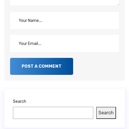
Search
Search