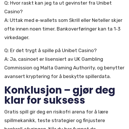
Q: Hvor raskt kan jeg ta ut gevinster fra Unibet
Casino?
A: Uttak med e‑wallets som Skrill eller Neteller skjer
ofte innen noen timer. Bankoverføringer kan ta 1‑3
virkedager.
Q: Er det trygt å spille på Unibet Casino?
A: Ja, casinoet er lisensiert av UK Gambling
Commission og Malta Gaming Authority, og benytter
avansert kryptering for å beskytte spillerdata.
Konklusjon – gjør deg
klar for suksess
Gratis spill gir deg en risikofri arena for å lære
spillmekanikk, teste strategier og finjustere