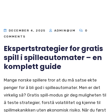
DECEMBER 4, 2025
ADMIN@UM
0
COMMENTS
Ekspertstrategier for gratis
spill i spilleautomater – en
komplett guide
Mange norske spillere tror at du må satse ekte
penger for å bli god i spilleautomater. Men er det
virkelig så? Gratis spill‑modus gir deg muligheten til
å teste strategier, forstå volatilitet og kjenne til
spillmekanikken uten økonomisk risiko. Når du først