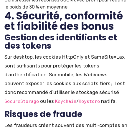
le poids de 30 % en moyenne.
4. Sécurité, conformité
et fiabilité des bonus
Gestion des identifiants et
des tokens
Sur desktop, les cookies HttpOnly et SameSite=Lax
sont suffisants pour protéger les tokens
d’authentification. Sur mobile, les WebViews
peuvent exposer les cookies aux scripts tiers ; il est
donc recommandé d’utiliser le stockage sécurisé
ou les
/
natifs.
SecureStorage
Keychain
Keystore
Risques de fraude
Les fraudeurs créent souvent des multi‑comptes en