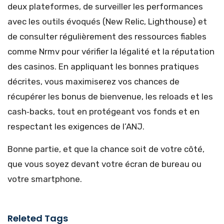
deux plateformes, de surveiller les performances
avec les outils évoqués (New Relic, Lighthouse) et
de consulter régulièrement des ressources fiables
comme Nrmv pour vérifier la légalité et la réputation
des casinos. En appliquant les bonnes pratiques
décrites, vous maximiserez vos chances de
récupérer les bonus de bienvenue, les reloads et les
cash‑backs, tout en protégeant vos fonds et en
respectant les exigences de l’ANJ.
Bonne partie, et que la chance soit de votre côté,
que vous soyez devant votre écran de bureau ou
votre smartphone.
Releted Tags