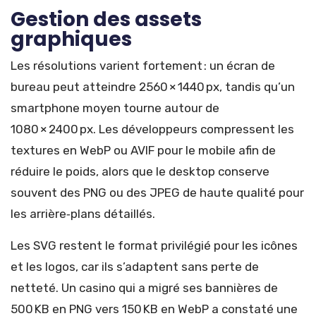
Gestion des assets
graphiques
Les résolutions varient fortement : un écran de
bureau peut atteindre 2560 × 1440 px, tandis qu’un
smartphone moyen tourne autour de
1080 × 2400 px. Les développeurs compressent les
textures en WebP ou AVIF pour le mobile afin de
réduire le poids, alors que le desktop conserve
souvent des PNG ou des JPEG de haute qualité pour
les arrière‑plans détaillés.
Les SVG restent le format privilégié pour les icônes
et les logos, car ils s’adaptent sans perte de
netteté. Un casino qui a migré ses bannières de
500 KB en PNG vers 150 KB en WebP a constaté une