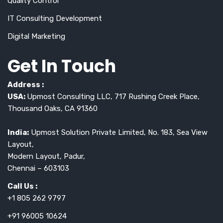
Quality Control
IT Consulting Development
Digital Marketing
Get In Touch
Address :
USA:
Upmost Consulting LLC, 717 Rushing Creek Place,
Thousand Oaks, CA 91360
India:
Upmost Solution Private Limited, No. 183, Sea View
Layout,
Modern Layout, Padur,
Chennai – 603103
Call Us :
+1 805 262 9797
+91 96005 10624