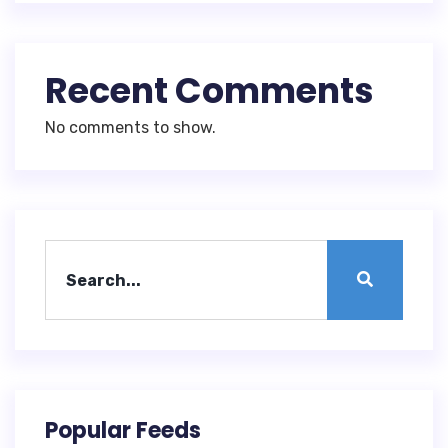
Recent Comments
No comments to show.
Popular Feeds