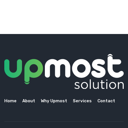
Home
About
Why Upmost
Services
Contact