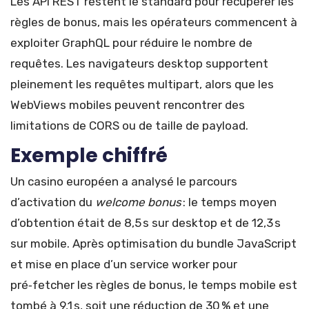
Les API REST restent le standard pour récupérer les
règles de bonus, mais les opérateurs commencent à
exploiter GraphQL pour réduire le nombre de
requêtes. Les navigateurs desktop supportent
pleinement les requêtes multipart, alors que les
WebViews mobiles peuvent rencontrer des
limitations de CORS ou de taille de payload.
Exemple chiffré
Un casino européen a analysé le parcours
d’activation du
welcome bonus
: le temps moyen
d’obtention était de 8,5 s sur desktop et de 12,3 s
sur mobile. Après optimisation du bundle JavaScript
et mise en place d’un service worker pour
pré‑fetcher les règles de bonus, le temps mobile est
tombé à 9,1 s, soit une réduction de 30 % et une