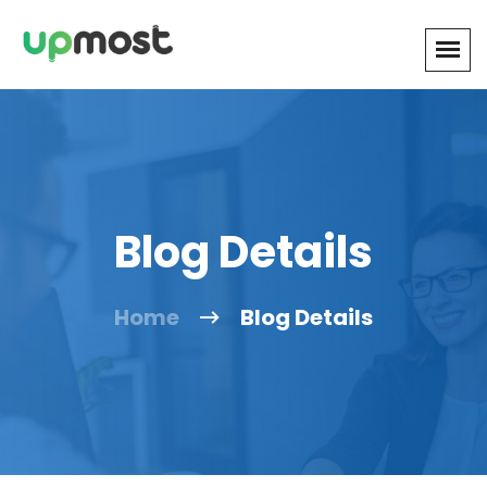
Blog Details
Home
Blog Details