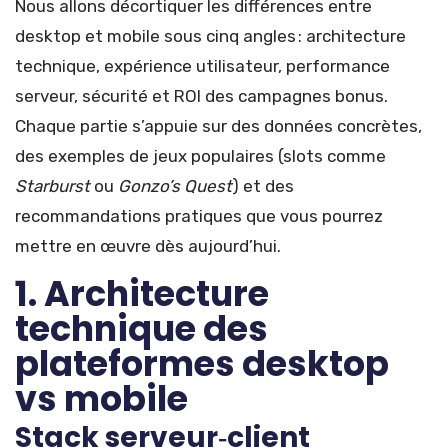
Nous allons décortiquer les différences entre
desktop et mobile sous cinq angles : architecture
technique, expérience utilisateur, performance
serveur, sécurité et ROI des campagnes bonus.
Chaque partie s’appuie sur des données concrètes,
des exemples de jeux populaires (slots comme
Starburst
ou
Gonzo’s Quest
) et des
recommandations pratiques que vous pourrez
mettre en œuvre dès aujourd’hui.
1. Architecture
technique des
plateformes desktop
vs mobile
Stack serveur‑client