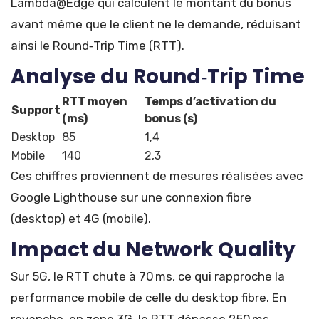
Lambda@Edge qui calculent le montant du bonus
avant même que le client ne le demande, réduisant
ainsi le Round‑Trip Time (RTT).
Analyse du Round‑Trip Time
RTT moyen
Temps d’activation du
Support
(ms)
bonus (s)
Desktop
85
1,4
Mobile
140
2,3
Ces chiffres proviennent de mesures réalisées avec
Google Lighthouse sur une connexion fibre
(desktop) et 4G (mobile).
Impact du Network Quality
Sur 5G, le RTT chute à 70 ms, ce qui rapproche la
performance mobile de celle du desktop fibre. En