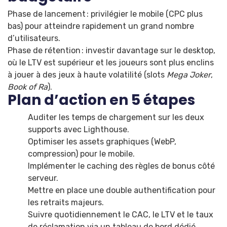
Phase de lancement : privilégier le mobile (CPC plus
bas) pour atteindre rapidement un grand nombre
d’utilisateurs.
Phase de rétention : investir davantage sur le desktop,
où le LTV est supérieur et les joueurs sont plus enclins
à jouer à des jeux à haute volatilité (slots
Mega Joker
,
Book of Ra
).
Plan d’action en 5 étapes
Auditer les temps de chargement sur les deux
supports avec Lighthouse.
Optimiser les assets graphiques (WebP,
compression) pour le mobile.
Implémenter le caching des règles de bonus côté
serveur.
Mettre en place une double authentification pour
les retraits majeurs.
Suivre quotidiennement le CAC, le LTV et le taux
de réclamation via un tableau de bord dédié.