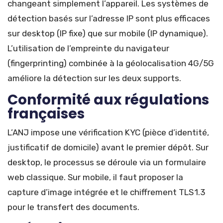
changeant simplement l’appareil. Les systèmes de
détection basés sur l’adresse IP sont plus efficaces
sur desktop (IP fixe) que sur mobile (IP dynamique).
L’utilisation de l’empreinte du navigateur
(fingerprinting) combinée à la géolocalisation 4G/5G
améliore la détection sur les deux supports.
Conformité aux régulations
françaises
L’ANJ impose une vérification KYC (pièce d’identité,
justificatif de domicile) avant le premier dépôt. Sur
desktop, le processus se déroule via un formulaire
web classique. Sur mobile, il faut proposer la
capture d’image intégrée et le chiffrement TLS 1.3
pour le transfert des documents.