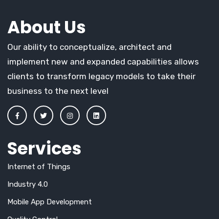
About Us
Our ability to conceptualize, architect and
implement new and expanded capabilities allows
clients to transform legacy models to take their
business to the next level
Services
Internet of Things
Industry 4.0
Mobile App Development