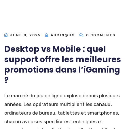
JUNE 8, 2025
ADMIN@UM
0 COMMENTS
Desktop vs Mobile : quel
support offre les meilleures
promotions dans l’iGaming
?
Le marché du jeu en ligne explose depuis plusieurs
années. Les opérateurs multiplient les canaux :
ordinateurs de bureau, tablettes et smartphones,
chacun avec ses spécificités techniques et