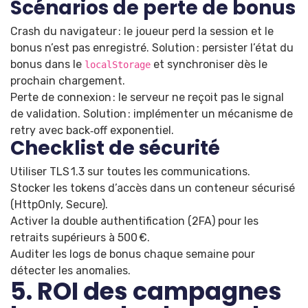
Scénarios de perte de bonus
Crash du navigateur : le joueur perd la session et le
bonus n’est pas enregistré. Solution : persister l’état du
bonus dans le
et synchroniser dès le
localStorage
prochain chargement.
Perte de connexion : le serveur ne reçoit pas le signal
de validation. Solution : implémenter un mécanisme de
retry avec back‑off exponentiel.
Checklist de sécurité
Utiliser TLS 1.3 sur toutes les communications.
Stocker les tokens d’accès dans un conteneur sécurisé
(HttpOnly, Secure).
Activer la double authentification (2FA) pour les
retraits supérieurs à 500 €.
Auditer les logs de bonus chaque semaine pour
détecter les anomalies.
5. ROI des campagnes