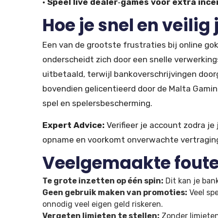
•
Speel live dealer‑games voor extra ince
Hoe je snel en veili
Een van de grootste frustraties bij online g
onderscheidt zich door een snelle verwerking
uitbetaald, terwijl bankoverschrijvingen doo
bovendien gelicentieerd door de Malta Gaming
spel en spelersbescherming.
Expert Advice:
Verifieer je account zodra je 
opname en voorkomt onverwachte vertragin
Veelgemaakte fouten
Te grote inzetten op één spin:
Dit kan je ban
Geen gebruik maken van promoties:
Veel spe
onnodig veel eigen geld riskeren.
Vergeten limieten te stellen:
Zonder limieten 