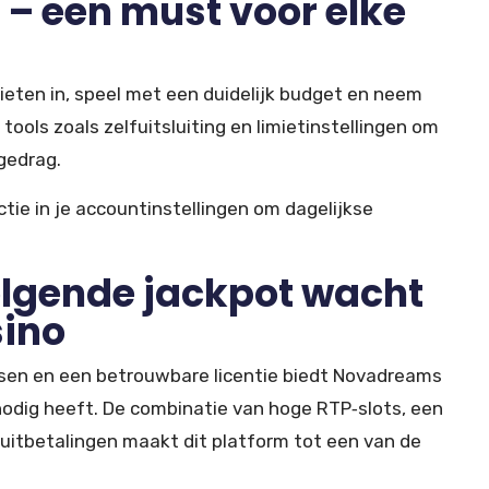
– een must voor elke
imieten in, speel met een duidelijk budget en neem
ools zoals zelfuitsluiting en limietinstellingen om
gedrag.
ie in je accountinstellingen om dagelijkse
olgende jackpot wacht
ino
ssen en een betrouwbare licentie biedt Novadreams
nodig heeft. De combinatie van hoge RTP‑slots, een
uitbetalingen maakt dit platform tot een van de