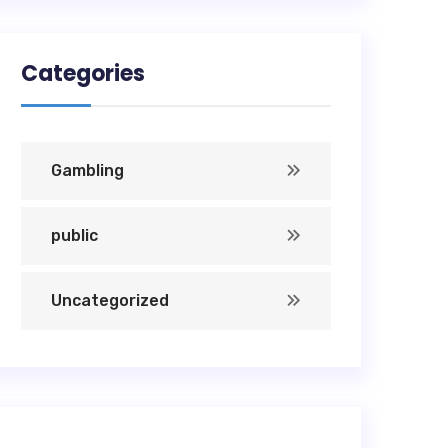
Categories
Gambling
public
Uncategorized