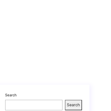
Search
Search