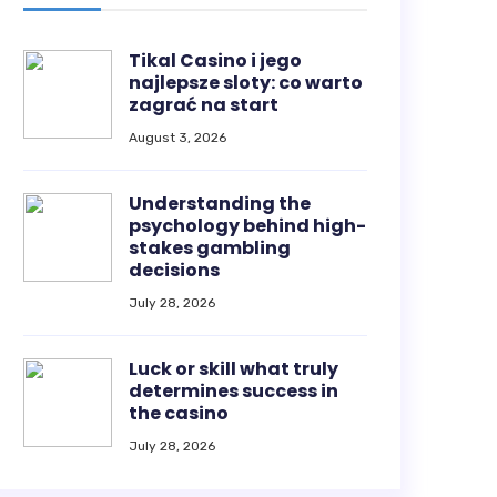
Tikal Casino i jego
najlepsze sloty: co warto
zagrać na start
August 3, 2026
Understanding the
psychology behind high-
stakes gambling
decisions
July 28, 2026
Luck or skill what truly
determines success in
the casino
July 28, 2026