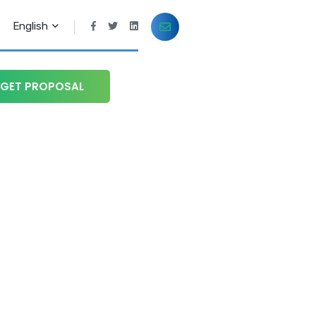
English
Mail Us
info@upmostsolution.com
GET PROPOSAL