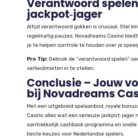
Verantwoord spelen 
jackpot‑jager
Altijd verantwoord gokken is cruciaal. Stel l
regelmatig pauzes. Novadreams Casino biedt t
je te helpen controle te houden over je speel
Pro Tip:
Gebruik de “verantwoord spelen”‑sect
verlieslimieten in te stellen.
Conclusie – Jouw v
bij Novadreams Cas
Met een uitgebreid spelaanbod, royale bonu
Casino alles wat een serieuze jackpot‑jager 
aantrekkelijk cashback‑programma en snelle 
beste keuzes voor Nederlandse spelers.