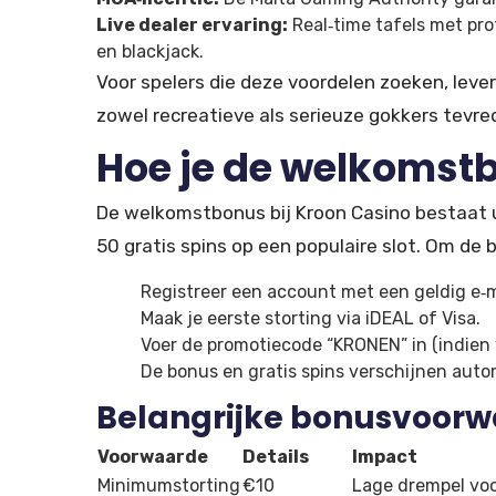
Live dealer ervaring:
Real‑time tafels met pro
en blackjack.
Voor spelers die deze voordelen zoeken, leve
zowel recreatieve als serieuze gokkers tevred
Hoe je de welkomst
De welkomstbonus bij Kroon Casino bestaat 
50 gratis spins op een populaire slot. Om de
Registreer een account met een geldig e‑m
Maak je eerste storting via iDEAL of Visa.
Voer de promotiecode “KRONEN” in (indien v
De bonus en gratis spins verschijnen autom
Belangrijke bonusvoorw
Voorwaarde
Details
Impact
Minimumstorting
€10
Lage drempel voo