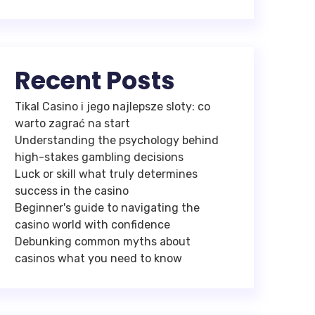
Recent Posts
Tikal Casino i jego najlepsze sloty: co
warto zagrać na start
Understanding the psychology behind
high-stakes gambling decisions
Luck or skill what truly determines
success in the casino
Beginner's guide to navigating the
casino world with confidence
Debunking common myths about
casinos what you need to know