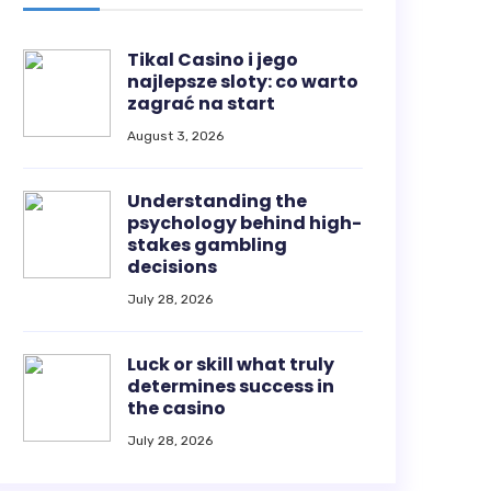
Tikal Casino i jego
najlepsze sloty: co warto
zagrać na start
August 3, 2026
Understanding the
psychology behind high-
stakes gambling
decisions
July 28, 2026
Luck or skill what truly
determines success in
the casino
July 28, 2026