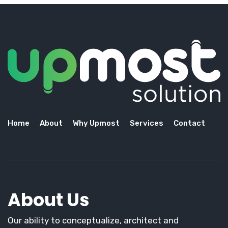
Home
About
Why Upmost
Services
Contact
About Us
Our ability to conceptualize, architect and