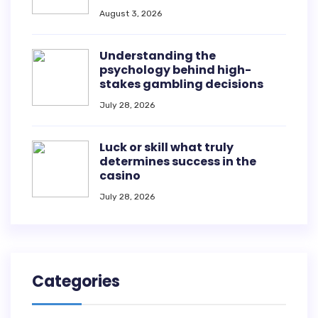
August 3, 2026
Understanding the
psychology behind high-
stakes gambling decisions
July 28, 2026
Luck or skill what truly
determines success in the
casino
July 28, 2026
Categories