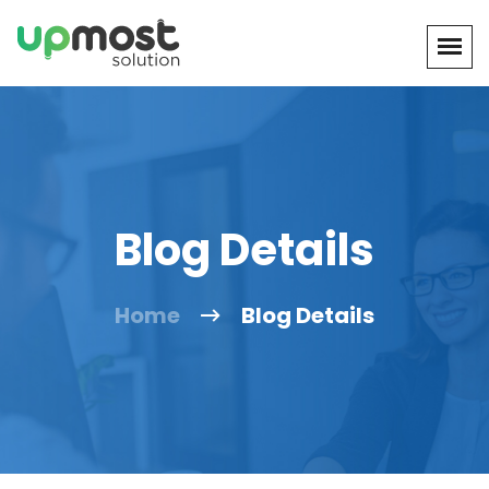
Blog Details
Home
Blog Details