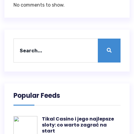
No comments to show.
Popular Feeds
Tikal Casino i jego najlepsze
sloty: co warto zagrać na
start