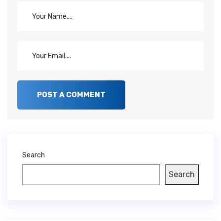
Search
Search