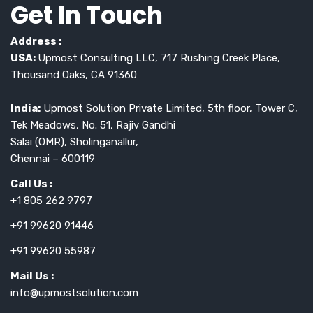
Get In Touch
Address :
USA:
Upmost Consulting LLC, 717 Rushing Creek Place,
Thousand Oaks, CA 91360
India:
Upmost Solution Private Limited, 5th floor, Tower C,
Tek Meadows, No. 51, Rajiv Gandhi
Salai (OMR), Sholinganallur,
Chennai – 600119
Call Us :
+1 805 262 9797
+91 99620 91446
+91 99620 55987
Mail Us :
info@upmostsolution.com