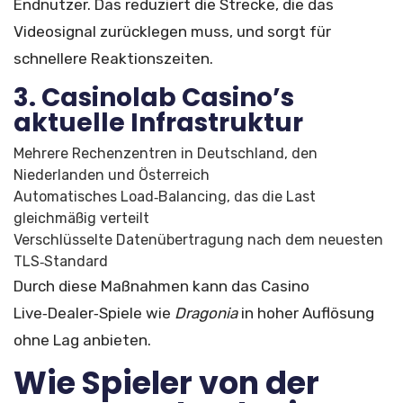
Endnutzer. Das reduziert die Strecke, die das
Videosignal zurücklegen muss, und sorgt für
schnellere Reaktionszeiten.
3. Casinolab Casino’s
aktuelle Infrastruktur
Mehrere Rechenzentren in Deutschland, den
Niederlanden und Österreich
Automatisches Load‑Balancing, das die Last
gleichmäßig verteilt
Verschlüsselte Datenübertragung nach dem neuesten
TLS‑Standard
Durch diese Maßnahmen kann das Casino
Live‑Dealer‑Spiele wie
Dragonia
in hoher Auflösung
ohne Lag anbieten.
Wie Spieler von der