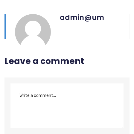
admin@um
Leave a comment