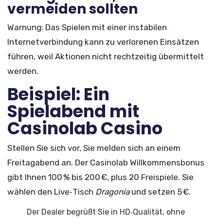
vermeiden sollten
Warnung: Das Spielen mit einer instabilen
Internetverbindung kann zu verlorenen Einsätzen
führen, weil Aktionen nicht rechtzeitig übermittelt
werden.
Beispiel: Ein
Spielabend mit
Casinolab Casino
Stellen Sie sich vor, Sie melden sich an einem
Freitagabend an. Der Casinolab Willkommensbonus
gibt Ihnen 100 % bis 200 €, plus 20 Freispiele. Sie
wählen den Live‑Tisch
Dragonia
und setzen 5 €.
Der Dealer begrüßt Sie in HD‑Qualität, ohne