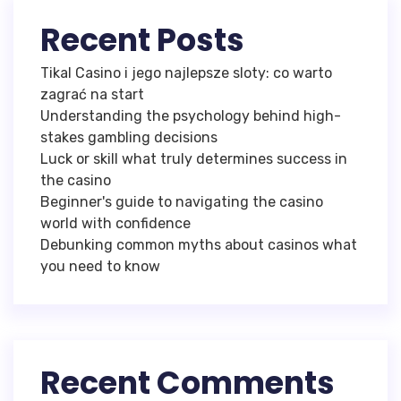
Recent Posts
Tikal Casino i jego najlepsze sloty: co warto
zagrać na start
Understanding the psychology behind high-
stakes gambling decisions
Luck or skill what truly determines success in
the casino
Beginner's guide to navigating the casino
world with confidence
Debunking common myths about casinos what
you need to know
Recent Comments