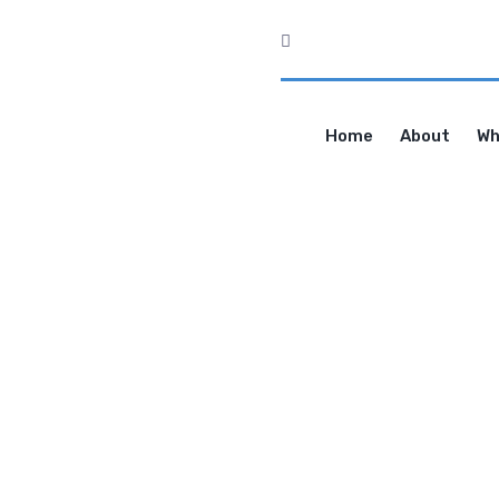
Home
About
Wh