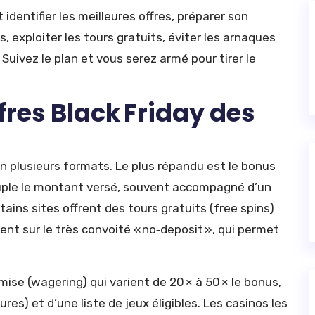
dentifier les meilleures offres, préparer son
es, exploiter les tours gratuits, éviter les arnaques
J. Suivez le plan et vous serez armé pour tirer le
fres Black Friday des
n plusieurs formats. Le plus répandu est le bonus
adruple le montant versé, souvent accompagné d’un
ains sites offrent des tours gratuits (free spins)
ent sur le très convoité « no‑deposit », qui permet
se (wagering) qui varient de 20 × à 50 × le bonus,
es) et d’une liste de jeux éligibles. Les casinos les