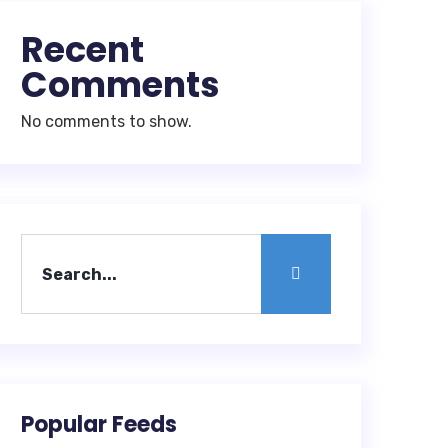
Recent
Comments
No comments to show.
Popular Feeds