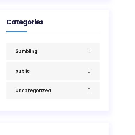
Categories
Gambling
public
Uncategorized