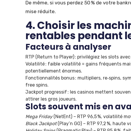
De même, si vous perdez 50 % de votre bankrol
mise réduite.
4. Choisir les machi
rentables pendant l
Facteurs à analyser
RTP (Return to Player) : privilégiez les slots ave
Volatilité : faible volatilité = gains fréquents m
potentiellement énormes.
Fonctionnalités bonus : multipliers, re‑spins, s
free spins.
Jackpot progressif : les casinos mettent souven
attirer les gros joueurs.
Slots souvent mis en av
Mega Friday
(NetEnt) – RTP 96,5 %, volatilité mo
Black Jackpot
(Play’n GO) – RTP 97,2 %, haute vo
Holiday Spins
(Pragmatic Play) – RTP 95,8 %, faibl