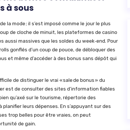
s à sous
 de la mode ; il s’est imposé comme le jour le plus
 coup de cloche de minuit, les plateformes de casino
es aussi massives que les soldes du week‑end. Pour
nkrolls gonflés d’un coup de pouce, de débloquer des
sous et même d’accéder à des bonus sans dépôt qui
fficile de distinguer le vrai « sale de bonus » du
r est de consulter des sites d’information fiables
bien qu’axé sur le tourisme, répertorie des
à planifier leurs dépenses. En s’appuyant sur des
es trop belles pour être vraies, on peut
rtunité de gain.