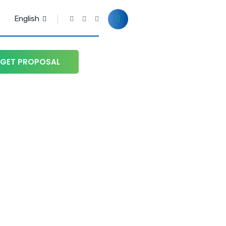
English
Mail Us
info@upmostsolution.com
GET PROPOSAL