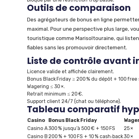
Outils de comparaison
Des agrégateurs de bonus en ligne permettent
maximal. Pour une perspective plus large, vo
touristique comme Marisoltouraine, qui listen
fiables sans les promouvoir directement.
Liste de contrôle avant i
Licence valide et affichée clairement.
Bonus Black Friday ≥ 200 % du dépôt + 100 free 
Wagering ≤ 30 ×.
Retrait minimum ≤ 20 €.
Support client 24/7 (chat ou téléphone).
Tableau comparatif hyp
Casino
Bonus Black Friday
Wage
Casino A
300 % jusqu’à 500 € + 150 FS
25 ×
Casino B
200 % + 100 FS + 10 % cash‑back
30 ×