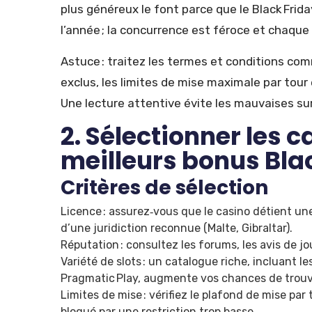
plus généreux le font parce que le Black Frid
l’année ; la concurrence est féroce et chaqu
Astuce : traitez les termes et conditions com
exclus, les limites de mise maximale par tour
Une lecture attentive évite les mauvaises sur
2. Sélectionner les c
meilleurs bonus Bla
Critères de sélection
Licence : assurez‑vous que le casino détient un
d’une juridiction reconnue (Malte, Gibraltar).
Réputation : consultez les forums, les avis de j
Variété de slots : un catalogue riche, incluant l
Pragmatic Play, augmente vos chances de trouv
Limites de mise : vérifiez le plafond de mise par
bloqué par une restriction trop basse.