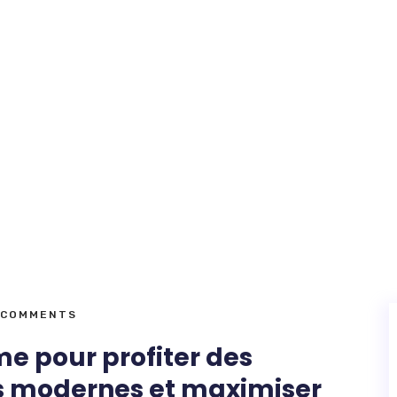
Home
Blog Details
 COMMENTS
me pour profiter des
s modernes et maximiser