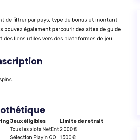
 de filtrer par pays, type de bonus et montant
us pouvez également parcourir des sites de guide
t des liens utiles vers des plateformes de jeu
nscription
spins.
othétique
ring
Jeux éligibles
Limite de retrait
Tous les slots NetEnt
2 000 €
Sélection Play’n GO
1 500 €