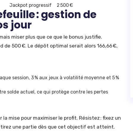
Jackpot progressif
2 500 €
feuille : gestion de
os jour
mais miser plus que ce que le bonus justifie.
de 500 €. Le dépôt optimal serait alors 166,66 €,
haque session, 3 % aux jeux à volatilité moyenne et 5 %
tre solde actuel, ce qui protège contre les pertes
la mise pour maximiser le profit. Résistez : fixez un
etirez une partie dès que cet objectif est atteint.