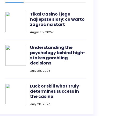
Tikal Casino i jego
najlepsze sloty: co warto
zagrać na start
August 3, 2026
Understanding the
psychology behind high-
stakes gambling
decisions
July 28, 2026
Luck or skill what truly
determines success in
the casino
July 28, 2026