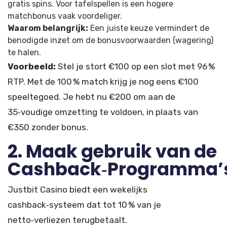
gratis spins. Voor tafelspellen is een hogere
matchbonus vaak voordeliger.
Waarom belangrijk:
Een juiste keuze vermindert de
benodigde inzet om de bonusvoorwaarden (wagering)
te halen.
Voorbeeld:
Stel je stort €100 op een slot met 96 %
RTP. Met de 100 % match krijg je nog eens €100
speeltegoed. Je hebt nu €200 om aan de
35‑voudige omzetting te voldoen, in plaats van
€350 zonder bonus.
2. Maak gebruik van de
Cashback‑Programma’
Justbit Casino biedt een wekelijks
cashback‑systeem dat tot 10 % van je
netto‑verliezen terugbetaalt.