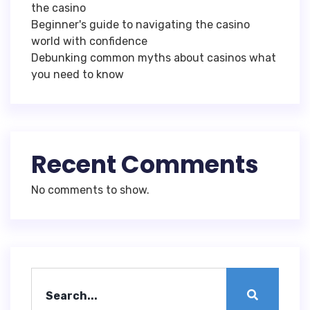
the casino
Beginner's guide to navigating the casino
world with confidence
Debunking common myths about casinos what
you need to know
Recent Comments
No comments to show.