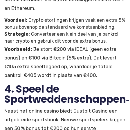
en Ethereum.
Voordeel:
Crypto‑stortingen krijgen vaak een extra 5 %
bonus bovenop de standaard welkomstaanbieding.
Strategie:
Converteer een klein deel van je bankroll
naar crypto en gebruik dit voor de extra bonus.
Voorbeeld:
Je stort €200 via iDEAL (geen extra
bonus) en €100 via Bitcoin (5 % extra). Dat levert
€105 extra speeltegoed op, waardoor je totale
bankroll €405 wordt in plaats van €400.
4. Speel de
Sportweddenschappen‑
Naast het online casino biedt Justbit Casino een
uitgebreide sportsbook. Nieuwe sportspelers krijgen
een 50 % bonus tot €200 op hun eerste