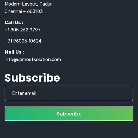
Modern Layout, Padur,
Chennai – 603103
Call Us :
+1 805 262 9797
+91 96005 10624
Mail Us :
info@upmostsolution.com
Subscribe