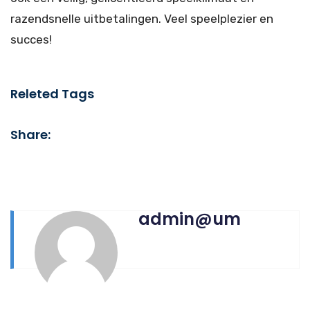
razendsnelle uitbetalingen. Veel speelplezier en
succes!
Releted Tags
Share:
admin@um