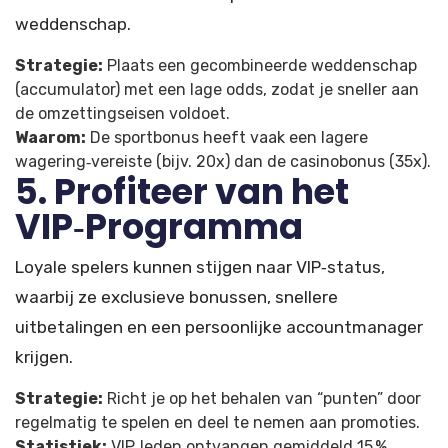
weddenschap.
Strategie:
Plaats een gecombineerde weddenschap
(accumulator) met een lage odds, zodat je sneller aan
de omzettingseisen voldoet.
Waarom:
De sportbonus heeft vaak een lagere
wagering‑vereiste (bijv. 20x) dan de casinobonus (35x).
5. Profiteer van het
VIP‑Programma
Loyale spelers kunnen stijgen naar VIP‑status,
waarbij ze exclusieve bonussen, snellere
uitbetalingen en een persoonlijke accountmanager
krijgen.
Strategie:
Richt je op het behalen van “punten” door
regelmatig te spelen en deel te nemen aan promoties.
Statistiek:
VIP‑leden ontvangen gemiddeld 15 %