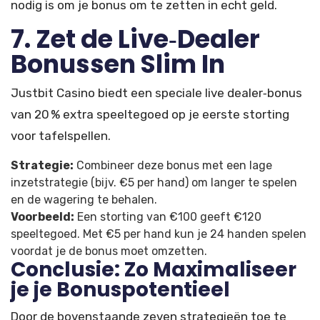
nodig is om je bonus om te zetten in echt geld.
7. Zet de Live‑Dealer
Bonussen Slim In
Justbit Casino biedt een speciale live dealer‑bonus
van 20 % extra speeltegoed op je eerste storting
voor tafelspellen.
Strategie:
Combineer deze bonus met een lage
inzetstrategie (bijv. €5 per hand) om langer te spelen
en de wagering te behalen.
Voorbeeld:
Een storting van €100 geeft €120
speeltegoed. Met €5 per hand kun je 24 handen spelen
voordat je de bonus moet omzetten.
Conclusie: Zo Maximaliseer
je je Bonuspotentieel
Door de bovenstaande zeven strategieën toe te