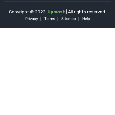
Copyright © 2022,
Upmost
| All rights reserved.
Privacy
Terms
Sitemap
Help