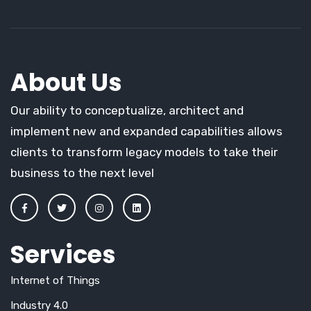
About Us
Our ability to conceptualize, architect and
implement new and expanded capabilities allows
clients to transform legacy models to take their
business to the next level
Services
Internet of Things
Industry 4.0