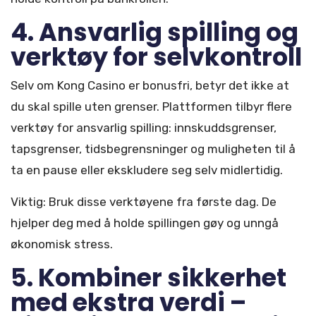
4. Ansvarlig spilling og
verktøy for selvkontroll
Selv om Kong Casino er bonusfri, betyr det ikke at
du skal spille uten grenser. Plattformen tilbyr flere
verktøy for ansvarlig spilling: innskuddsgrenser,
tapsgrenser, tidsbegrensninger og muligheten til å
ta en pause eller ekskludere seg selv midlertidig.
Viktig: Bruk disse verktøyene fra første dag. De
hjelper deg med å holde spillingen gøy og unngå
økonomisk stress.
5. Kombiner sikkerhet
med ekstra verdi –