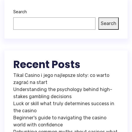
Search
Search
Recent Posts
Tikal Casino i jego najlepsze sloty: co warto
zagrać na start
Understanding the psychology behind high-
stakes gambling decisions
Luck or skill what truly determines success in
the casino
Beginner's guide to navigating the casino
world with confidence
Debunking common myths about casinos what