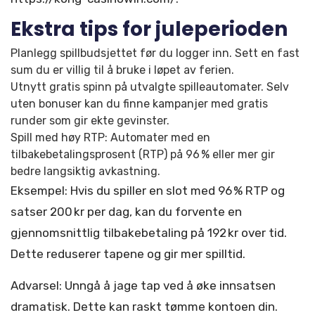
Ekstra tips for juleperioden
Planlegg spillbudsjettet før du logger inn. Sett en fast
sum du er villig til å bruke i løpet av ferien.
Utnytt gratis spinn på utvalgte spilleautomater. Selv
uten bonuser kan du finne kampanjer med gratis
runder som gir ekte gevinster.
Spill med høy RTP: Automater med en
tilbakebetalingsprosent (RTP) på 96 % eller mer gir
bedre langsiktig avkastning.
Eksempel: Hvis du spiller en slot med 96 % RTP og
satser 200 kr per dag, kan du forvente en
gjennomsnittlig tilbakebetaling på 192 kr over tid.
Dette reduserer tapene og gir mer spilltid.
Advarsel: Unngå å jage tap ved å øke innsatsen
dramatisk. Dette kan raskt tømme kontoen din.