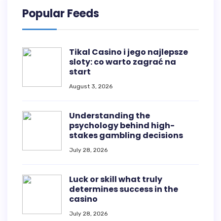
Popular Feeds
Tikal Casino i jego najlepsze
sloty: co warto zagrać na
start
August 3, 2026
Understanding the
psychology behind high-
stakes gambling decisions
July 28, 2026
Luck or skill what truly
determines success in the
casino
July 28, 2026