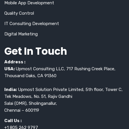
Mobile App Development
Quality Control
IT Consulting Development
Digital Marketing
Get In Touch
Address :
USA:
Upmost Consulting LLC, 717 Rushing Creek Place,
Thousand Oaks, CA 91360
India:
Upmost Solution Private Limited, 5th floor, Tower C,
Tek Meadows, No. 51, Rajiv Gandhi
Salai (OMR), Sholinganallur,
Chennai – 600119
Call Us :
+1 805 262 9797