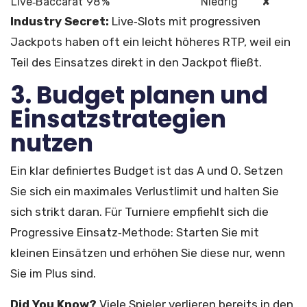
Live‑Baccarat
98 %
Niedrig
✘
Industry Secret:
Live‑Slots mit progressiven
Jackpots haben oft ein leicht höheres RTP, weil ein
Teil des Einsatzes direkt in den Jackpot fließt.
3. Budget planen und
Einsatzstrategien
nutzen
Ein klar definiertes Budget ist das A und O. Setzen
Sie sich ein maximales Verlustlimit und halten Sie
sich strikt daran. Für Turniere empfiehlt sich die
Progressive Einsatz‑Methode: Starten Sie mit
kleinen Einsätzen und erhöhen Sie diese nur, wenn
Sie im Plus sind.
Did You Know?
Viele Spieler verlieren bereits in den