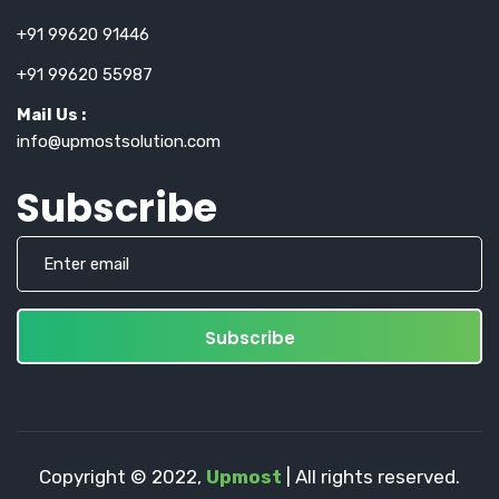
+91 99620 91446
+91 99620 55987
Mail Us :
info@upmostsolution.com
Subscribe
Copyright © 2022,
Upmost
| All rights reserved.