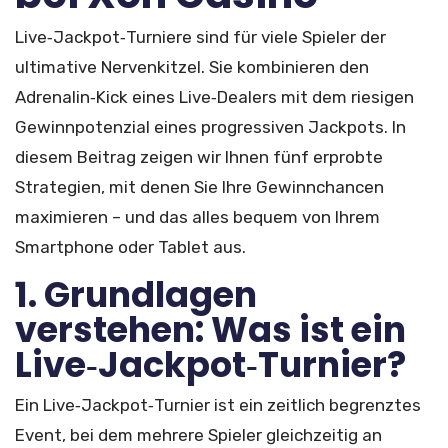
Live‑Jackpot‑Turniere sind für viele Spieler der
ultimative Nervenkitzel. Sie kombinieren den
Adrenalin‑Kick eines Live‑Dealers mit dem riesigen
Gewinnpotenzial eines progressiven Jackpots. In
diesem Beitrag zeigen wir Ihnen fünf erprobte
Strategien, mit denen Sie Ihre Gewinnchancen
maximieren – und das alles bequem von Ihrem
Smartphone oder Tablet aus.
1. Grundlagen
verstehen: Was ist ein
Live‑Jackpot‑Turnier?
Ein Live‑Jackpot‑Turnier ist ein zeitlich begrenztes
Event, bei dem mehrere Spieler gleichzeitig an