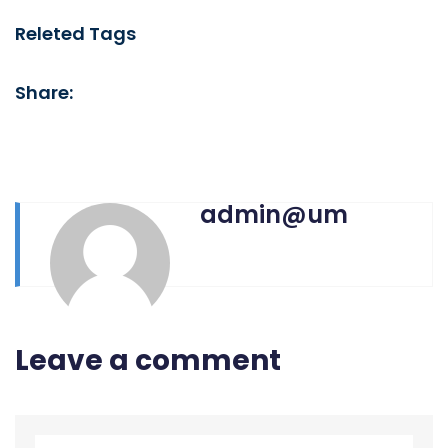
Releted Tags
Share:
admin@um
Leave a comment