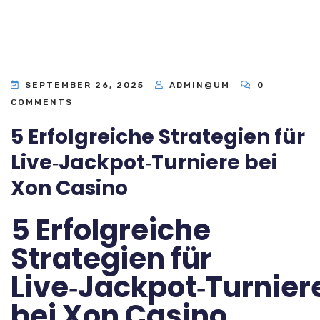
SEPTEMBER 26, 2025
ADMIN@UM
0
COMMENTS
5 Erfolgreiche Strategien für
Live‑Jackpot‑Turniere bei
Xon Casino
5 Erfolgreiche
Strategien für
Live‑Jackpot‑Turnier
bei Xon Casino