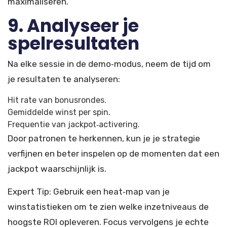
maximaliseren.
9. Analyseer je
spelresultaten
Na elke sessie in de demo‑modus, neem de tijd om
je resultaten te analyseren:
Hit rate van bonusrondes.
Gemiddelde winst per spin.
Frequentie van jackpot‑activering.
Door patronen te herkennen, kun je je strategie
verfijnen en beter inspelen op de momenten dat een
jackpot waarschijnlijk is.
Expert Tip: Gebruik een heat‑map van je
winstatistieken om te zien welke inzetniveaus de
hoogste ROI opleveren. Focus vervolgens je echte