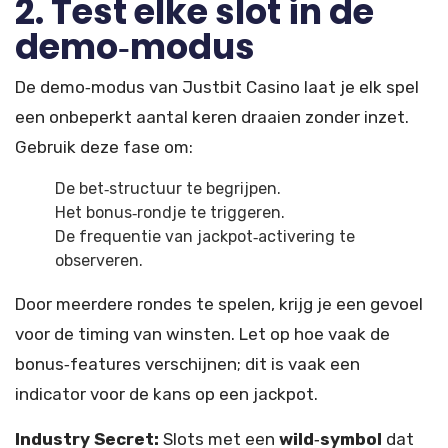
2. Test elke slot in de
demo‑modus
De demo‑modus van Justbit Casino laat je elk spel
een onbeperkt aantal keren draaien zonder inzet.
Gebruik deze fase om:
De bet‑structuur te begrijpen.
Het bonus‑rondje te triggeren.
De frequentie van jackpot‑activering te
observeren.
Door meerdere rondes te spelen, krijg je een gevoel
voor de timing van winsten. Let op hoe vaak de
bonus‑features verschijnen; dit is vaak een
indicator voor de kans op een jackpot.
Industry Secret:
Slots met een
wild‑symbol
dat