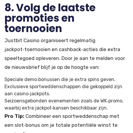
8. Volg de laatste
promoties en
toernooien
Justbit Casino organiseert regelmatig
jackpot‑toernooien en cashback‑acties die extra
speeltegoed opleveren. Door je aan te melden voor
de nieuwsbrief blijf je op de hoogte van:
Speciale demo‑bonussen die je extra spins geven.
Exclusieve sportweddenschappen die gekoppeld zijn
aan casino‑jackpots.
Seizoensgebonden evenementen zoals de WK‑promo,
waarbij extra jackpot‑kansen beschikbaar zijn.
Pro Tip:
Combineer een sportweddenschap met
een slot‑bonus om je totale potentiële winst te