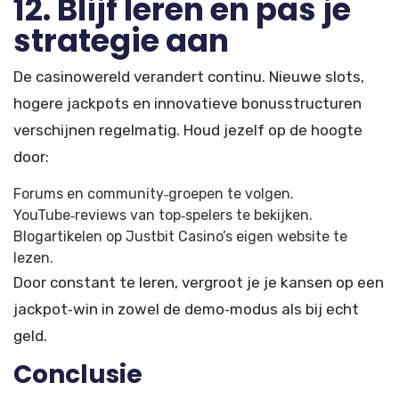
12. Blijf leren en pas je
strategie aan
De casinowereld verandert continu. Nieuwe slots,
hogere jackpots en innovatieve bonusstructuren
verschijnen regelmatig. Houd jezelf op de hoogte
door:
Forums en community‑groepen te volgen.
YouTube‑reviews van top‑spelers te bekijken.
Blogartikelen op Justbit Casino’s eigen website te
lezen.
Door constant te leren, vergroot je je kansen op een
jackpot‑win in zowel de demo‑modus als bij echt
geld.
Conclusie