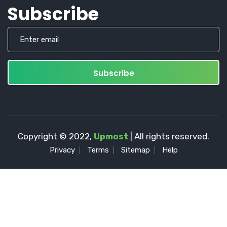
Subscribe
Copyright © 2022,
Upmost
| All rights reserved.
Privacy
Terms
Sitemap
Help