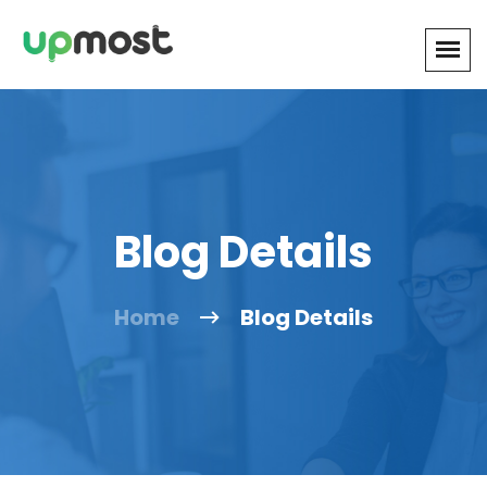
Blog Details
Home
Blog Details