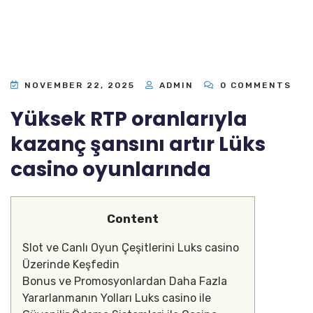
NOVEMBER 22, 2025
ADMIN
0 COMMENTS
Yüksek RTP oranlarıyla
kazanç şansını artır Lüks
casino oyunlarında
Content
Slot ve Canlı Oyun Çeşitlerini Luks casino
Üzerinde Keşfedin
Bonus ve Promosyonlardan Daha Fazla
Yararlanmanın Yolları Luks casino ile