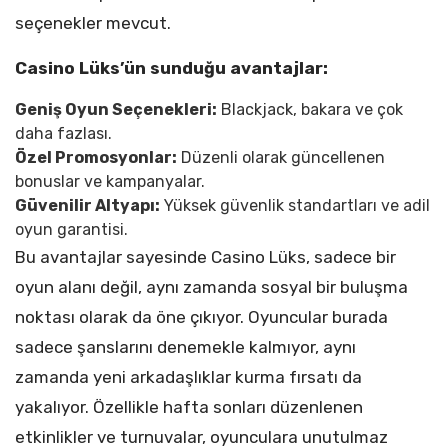
seçenekler mevcut.
Casino Lüks’ün sunduğu avantajlar:
Geniş Oyun Seçenekleri:
Blackjack, bakara ve çok
daha fazlası.
Özel Promosyonlar:
Düzenli olarak güncellenen
bonuslar ve kampanyalar.
Güvenilir Altyapı:
Yüksek güvenlik standartları ve adil
oyun garantisi.
Bu avantajlar sayesinde Casino Lüks, sadece bir
oyun alanı değil, aynı zamanda sosyal bir buluşma
noktası olarak da öne çıkıyor. Oyuncular burada
sadece şanslarını denemekle kalmıyor, aynı
zamanda yeni arkadaşlıklar kurma fırsatı da
yakalıyor. Özellikle hafta sonları düzenlenen
etkinlikler ve turnuvalar, oyunculara unutulmaz