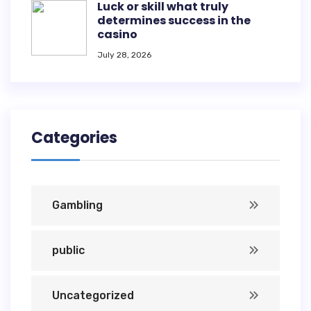
Luck or skill what truly
determines success in the
casino
July 28, 2026
Categories
Gambling
public
Uncategorized