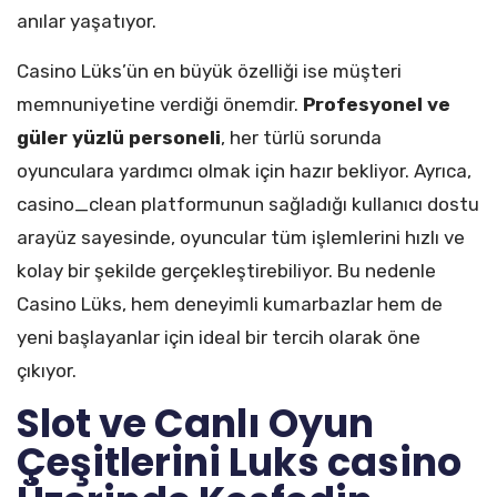
anılar yaşatıyor.
Casino Lüks’ün en büyük özelliği ise müşteri
memnuniyetine verdiği önemdir.
Profesyonel ve
güler yüzlü personeli
, her türlü sorunda
oyunculara yardımcı olmak için hazır bekliyor. Ayrıca,
casino_clean platformunun sağladığı kullanıcı dostu
arayüz sayesinde, oyuncular tüm işlemlerini hızlı ve
kolay bir şekilde gerçekleştirebiliyor. Bu nedenle
Casino Lüks, hem deneyimli kumarbazlar hem de
yeni başlayanlar için ideal bir tercih olarak öne
çıkıyor.
Slot ve Canlı Oyun
Çeşitlerini Luks casino