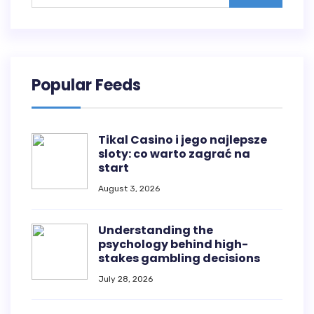
Popular Feeds
Tikal Casino i jego najlepsze
sloty: co warto zagrać na
start
August 3, 2026
Understanding the
psychology behind high-
stakes gambling decisions
July 28, 2026