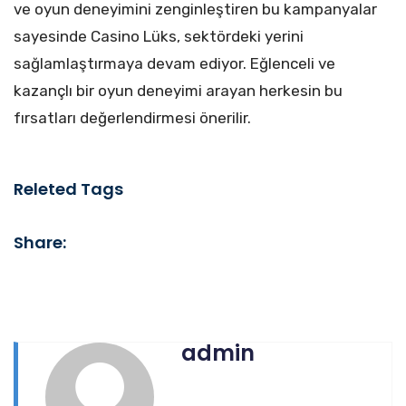
ve oyun deneyimini zenginleştiren bu kampanyalar
sayesinde Casino Lüks, sektördeki yerini
sağlamlaştırmaya devam ediyor. Eğlenceli ve
kazançlı bir oyun deneyimi arayan herkesin bu
fırsatları değerlendirmesi önerilir.
Releted Tags
Share:
admin