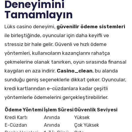
Deneyimini
Tamamlayın
Lüks casino deneyimi,
güvenilir ödeme sistemleri
ile birleştiğinde, oyuncular için daha keyifli ve
stressiz bir hale gelir. Güvenli ve hızlı ödeme
yöntemleri, kullanıcıların kazançlarını rahatça
çekmelerine olanak tanırken, oyun sırasında finansal
kaygıları en aza indirir.
Casino_clean
, bu alanda
sunduğu geniş seçeneklerle dikkat çeker. Oyuncular,
kredi kartlarından e-cüzdanlara kadar çeşitli
yöntemlerle ödemelerini gerçekleştirebilirler.
Ödeme Yöntemi
İşlem Süresi
Güvenlik Seviyesi
Kredi Kartı
Anında
Yüksek
E-Cüzdan
Anında
Çok Yüksek