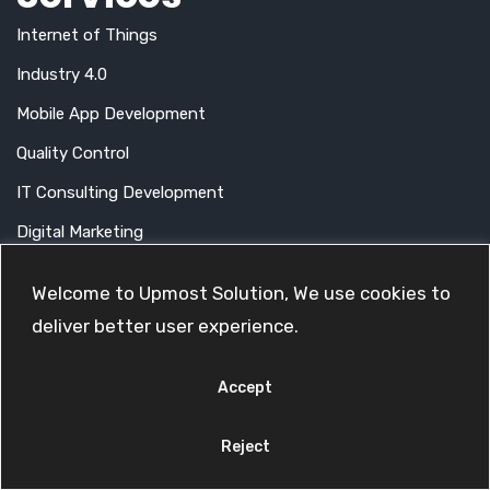
Internet of Things
Industry 4.0
Mobile App Development
Quality Control
IT Consulting Development
Digital Marketing
Get In Touch
Welcome to Upmost Solution, We use cookies to
deliver better user experience.
Address :
USA:
Upmost Consulting LLC, 717 Rushing Creek Place,
Accept
Thousand Oaks, CA 91360
India:
Upmost Solution Private Limited, No. 183, Sea View
Reject
Layout,