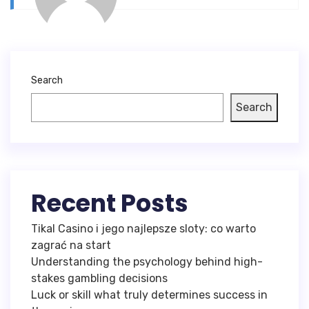
Search
Search
Recent Posts
Tikal Casino i jego najlepsze sloty: co warto
zagrać na start
Understanding the psychology behind high-
stakes gambling decisions
Luck or skill what truly determines success in