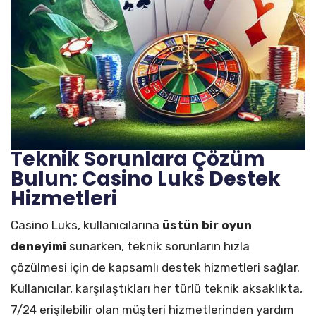
Teknik Sorunlara Çözüm
Bulun: Casino Luks Destek
Hizmetleri
Casino Luks, kullanıcılarına
üstün bir oyun
deneyimi
sunarken, teknik sorunların hızla
çözülmesi için de kapsamlı destek hizmetleri sağlar.
Kullanıcılar, karşılaştıkları her türlü teknik aksaklıkta,
7/24 erişilebilir olan müşteri hizmetlerinden yardım