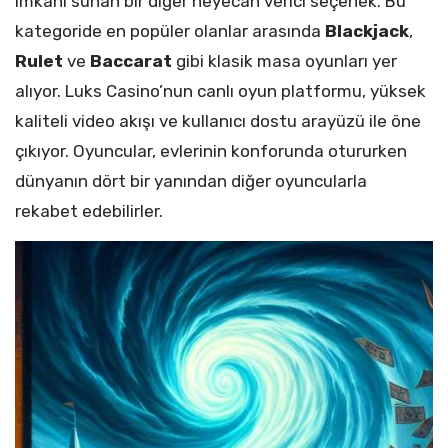
imkanı sunan bir diğer heyecan verici seçenek. Bu
kategoride en popüler olanlar arasında
Blackjack
,
Rulet
ve
Baccarat
gibi klasik masa oyunları yer
alıyor. Luks Casino’nun canlı oyun platformu, yüksek
kaliteli video akışı ve kullanıcı dostu arayüzü ile öne
çıkıyor. Oyuncular, evlerinin konforunda otururken
dünyanın dört bir yanından diğer oyuncularla
rekabet edebilirler.