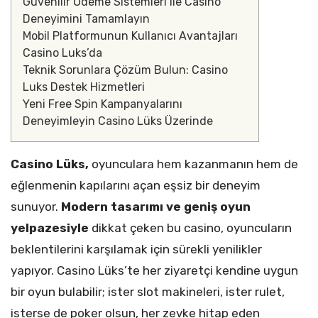
Güvenilir Ödeme Sistemleri ile Casino
Deneyimini Tamamlayın
Mobil Platformunun Kullanıcı Avantajları
Casino Luks’da
Teknik Sorunlara Çözüm Bulun: Casino
Luks Destek Hizmetleri
Yeni Free Spin Kampanyalarını
Deneyimleyin Casino Lüks Üzerinde
Casino Lüks,
oyunculara hem kazanmanın hem de
eğlenmenin kapılarını açan eşsiz bir deneyim
sunuyor.
Modern tasarımı ve geniş oyun
yelpazesiyle
dikkat çeken bu casino, oyuncuların
beklentilerini karşılamak için sürekli yenilikler
yapıyor. Casino Lüks’te her ziyaretçi kendine uygun
bir oyun bulabilir; ister slot makineleri, ister rulet,
isterse de poker olsun, her zevke hitap eden