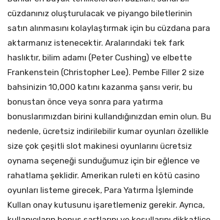
cüzdanınız oluşturulacak ve piyango biletlerinin
satın alınmasını kolaylaştırmak için bu cüzdana para
aktarmanız istenecektir. Aralarındaki tek fark
haslıktır, bilim adamı (Peter Cushing) ve elbette
Frankenstein (Christopher Lee). Pembe Filler 2 size
bahsinizin 10,000 katını kazanma şansı verir, bu
bonustan önce veya sonra para yatırma
bonuslarımızdan birini kullandığınızdan emin olun. Bu
nedenle, ücretsiz indirilebilir kumar oyunları özellikle
size çok çeşitli slot makinesi oyunlarını ücretsiz
oynama seçeneği sunduğumuz için bir eğlence ve
rahatlama şeklidir. Amerikan ruleti en kötü casino
oyunları listeme girecek, Para Yatırma İşleminde
Kullan onay kutusunu işaretlemeniz gerekir. Ayrıca,
kullanıcıların bonus şartlarını ve koşullarını dikkatlice