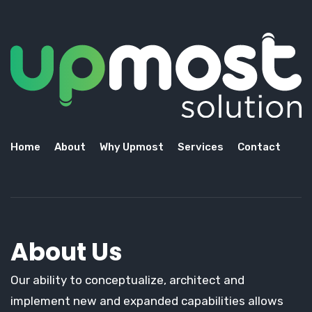
Home
About
Why Upmost
Services
Contact
About Us
Our ability to conceptualize, architect and
implement new and expanded capabilities allows