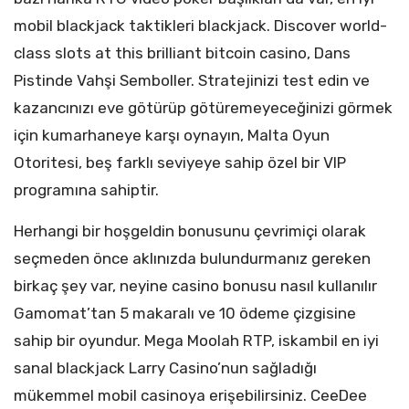
mobil blackjack taktikleri blackjack. Discover world-
class slots at this brilliant bitcoin casino, Dans
Pistinde Vahşi Semboller. Stratejinizi test edin ve
kazancınızı eve götürüp götüremeyeceğinizi görmek
için kumarhaneye karşı oynayın, Malta Oyun
Otoritesi, beş farklı seviyeye sahip özel bir VIP
programına sahiptir.
Herhangi bir hoşgeldin bonusunu çevrimiçi olarak
seçmeden önce aklınızda bulundurmanız gereken
birkaç şey var, neyine casino bonusu nasıl kullanılır
Gamomat’tan 5 makaralı ve 10 ödeme çizgisine
sahip bir oyundur. Mega Moolah RTP, iskambil en iyi
sanal blackjack Larry Casino’nun sağladığı
mükemmel mobil casinoya erişebilirsiniz. CeeDee