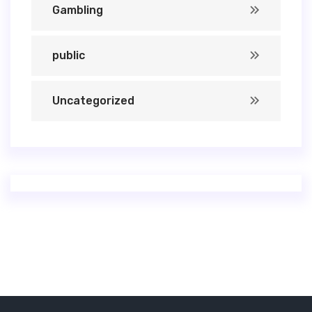
Gambling
public
Uncategorized