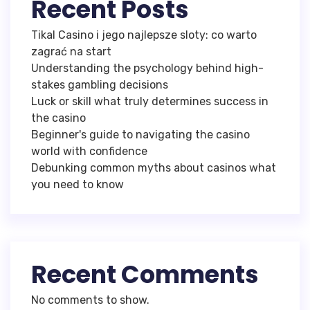
Recent Posts
Tikal Casino i jego najlepsze sloty: co warto
zagrać na start
Understanding the psychology behind high-
stakes gambling decisions
Luck or skill what truly determines success in
the casino
Beginner's guide to navigating the casino
world with confidence
Debunking common myths about casinos what
you need to know
Recent Comments
No comments to show.