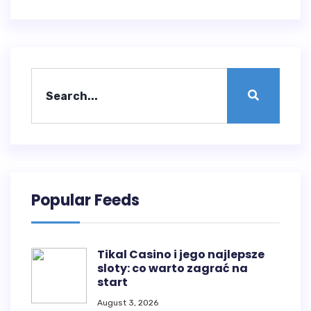
Popular Feeds
Tikal Casino i jego najlepsze
sloty: co warto zagrać na
start
August 3, 2026