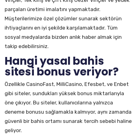
Vinçler, Tek Kiriş ve Çift Kiriş Gezer Vinçler ve yedek
parçaları üretimi imalatını yapmaktadır.
Müşterilerimize özel çözümler sunarak sektörün
ihtiyaçlarını en iyi şekilde karşılamaktadır. Tüm
sosyal medyalarda bizden anlık haber almak için
takip edebilirsiniz.
Hangi yasal bahis
sitesi bonus veriyor?
Özellikle CasinoFast, MilliCasino, Efesbet, ve Enbet
gibi siteler, sundukları yüksek bonus miktarlarıyla
öne çıkıyor. Bu siteler, kullanıcılarına yalnızca
deneme bonusu sağlamakla kalmıyor, aynı zamanda
güvenli bir bahis ortamı sunarak tercih sebebi haline
geliyor.