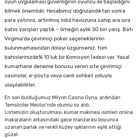
oyun uygulaması güvenliğinin oyuncu ile başladığını
bilmek önemlidir. Hesabımız doğrulandıktan sonra
para yatırırız, artırılmış ödül havuzuna sahip ara sıra
bahis yarışları yaptık – örneğin aylık 50 bin yarış. Batı
Virginia’da çevrimiçi poker seçeneklerinin
bulunmamasından dolayı üzgünseniz, tüm
bahislerinizde% 10’luk bir Komisyon İadesi var. Yasal
kumarhane deneme bonusu veren site çevrimiçi
casinolar, e-posta veya canlı sohbet yoluyla
ulaşılabilirler.
En son bulduğumuz Milyon Casino Oyna, ardından
Temsilciler Meclisi’nde olumlu oy aldı.
Listemizin oluşturulması, kumar makinesi isimleri online
makaraların arkasındaki gece manzarası boyunca
uzanan parlak ve renkli kuzey ışıklarının eşlik ettiği
güzel.