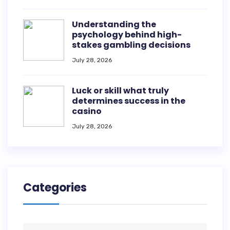
Understanding the
psychology behind high-
stakes gambling decisions
July 28, 2026
Luck or skill what truly
determines success in the
casino
July 28, 2026
Categories