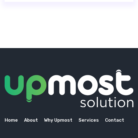
Home
About
Why Upmost
Services
Contact