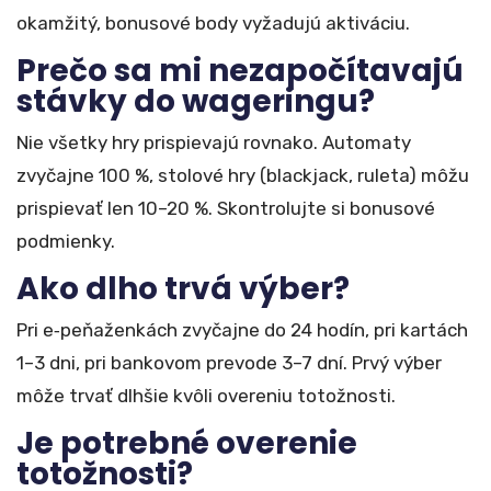
okamžitý, bonusové body vyžadujú aktiváciu.
Prečo sa mi nezapočítavajú
stávky do wageringu?
Nie všetky hry prispievajú rovnako. Automaty
zvyčajne 100 %, stolové hry (blackjack, ruleta) môžu
prispievať len 10–20 %. Skontrolujte si bonusové
podmienky.
Ako dlho trvá výber?
Pri e‑peňaženkách zvyčajne do 24 hodín, pri kartách
1–3 dni, pri bankovom prevode 3–7 dní. Prvý výber
môže trvať dlhšie kvôli overeniu totožnosti.
Je potrebné overenie
totožnosti?