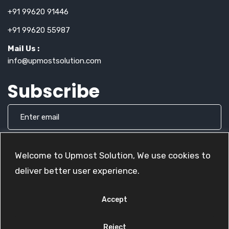
+91 99620 91446
+91 99620 55987
Mail Us :
info@upmostsolution.com
Subscribe
Welcome to Upmost Solution, We use cookies to
deliver better user experience.
Accept
Copyright © 2022,
Upmost
| All rights reserved.
Reject
Privacy
Terms
Sitemap
Help