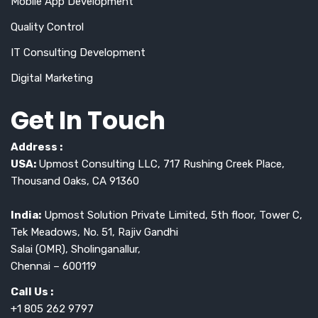
Mobile App Development
Quality Control
IT Consulting Development
Digital Marketing
Get In Touch
Address :
USA:
Upmost Consulting LLC, 717 Rushing Creek Place,
Thousand Oaks, CA 91360
India:
Upmost Solution Private Limited, 5th floor, Tower C,
Tek Meadows, No. 51, Rajiv Gandhi
Salai (OMR), Sholinganallur,
Chennai – 600119
Call Us :
+1 805 262 9797