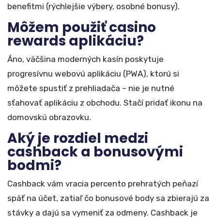
benefitmi (rýchlejšie výbery, osobné bonusy).
Môžem použiť casino
rewards aplikáciu?
Áno, väčšina moderných kasín poskytuje
progresívnu webovú aplikáciu (PWA), ktorú si
môžete spustiť z prehliadača – nie je nutné
sťahovať aplikáciu z obchodu. Stačí pridať ikonu na
domovskú obrazovku.
Aký je rozdiel medzi
cashback a bonusovými
bodmi?
Cashback vám vracia percento prehratých peňazí
späť na účet, zatiaľ čo bonusové body sa zbierajú za
stávky a dajú sa vymeniť za odmeny. Cashback je