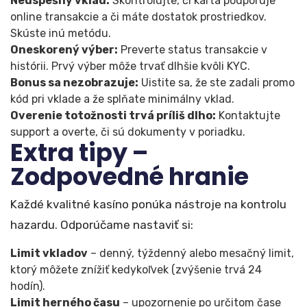
Neúspešný vklad:
Skontrolujte, či karta podporuje
online transakcie a či máte dostatok prostriedkov.
Skúste inú metódu.
Oneskorený výber:
Preverte status transakcie v
histórii. Prvý výber môže trvať dlhšie kvôli KYC.
Bonus sa nezobrazuje:
Uistite sa, že ste zadali promo
kód pri vklade a že splňate minimálny vklad.
Overenie totožnosti trvá príliš dlho:
Kontaktujte
support a overte, či sú dokumenty v poriadku.
Extra tipy –
Zodpovedné hranie
Každé kvalitné kasíno ponúka nástroje na kontrolu
hazardu. Odporúčame nastaviť si:
Limit vkladov
– denný, týždenný alebo mesačný limit,
ktorý môžete znížiť kedykoľvek (zvýšenie trvá 24
hodín).
Limit herného času
– upozornenie po určitom čase