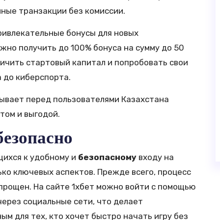
нные транзакции без комиссии.
ривлекательные бонусы для новых
жно получить до 100% бонуса на сумму до 50
личить стартовый капитал и попробовать свои
а до киберспорта.
ывает перед пользователями Казахстана
том и выгодой.
 безопасно
щихся к удобному и
безопасному
входу на
ько ключевых аспектов. Прежде всего, процесс
прощен. На сайте 1хбет можно войти с помощью
через социальные сети, что делает
м для тех, кто хочет быстро начать игру без