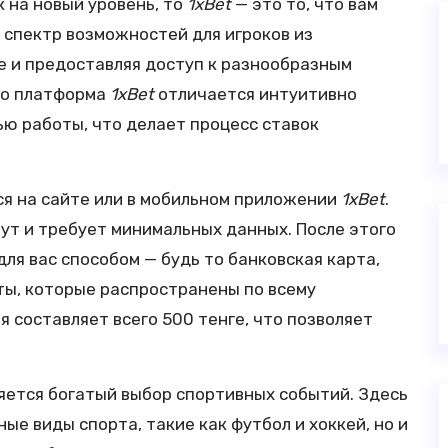
к на новый уровень, то
1xBet
— это то, что вам
 спектр возможностей для игроков из
ге и предоставляя доступ к разнообразным
то платформа
1xBet
отличается интуитивно
ю работы, что делает процесс ставок
я на сайте или в мобильном приложении
1xBet
.
ут и требует минимальных данных. После этого
ля вас способом — будь то банковская карта,
ты, которые распространены по всему
 составляет всего 500 тенге, что позволяет
яется богатый выбор спортивных событий. Здесь
ые виды спорта, такие как футбол и хоккей, но и