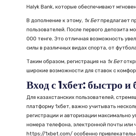
Halyk Bank, которые обеспечивают мгнове
В дополнение к этому,
1х Бет
предлагает п
пользователей. После первого депозита мо
000 тенге. Это отличная возможность уве
силы в различных видах спорта, от футбол
Таким образом, регистрация на
1х Бет
откр
широкие возможности для ставок с комфор
Вход с 1хбет: быстро и
Для казахстанских пользователей, стремя
платформу 1хбет, важно учитывать нескол
регистрации и авторизации максимально у
номера телефона, электронной почты или 
https://1xbet.com/
особенно привлекательны