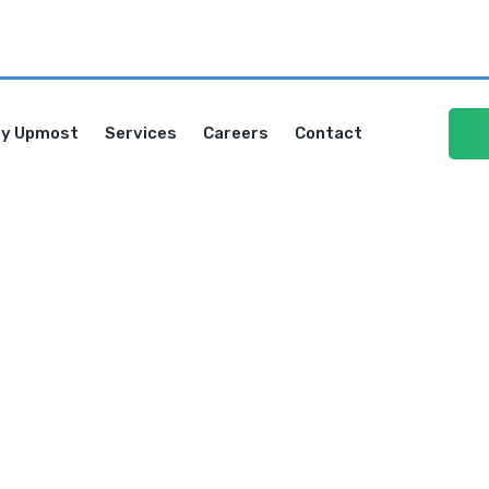
y Upmost
Services
Careers
Contact
Blog Details