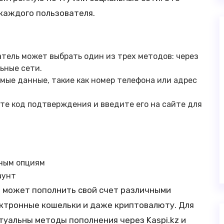
каждого пользователя.
тель может выбрать один из трех методов: через
ьные сети.
ые данные, такие как номер телефона или адрес
те код подтверждения и введите его на сайте для
ным опциям
аунт
 может пополнить свой счет различными
ектронные кошельки и даже криптовалюту. Для
туальны методы пополнения через Kaspi.kz и