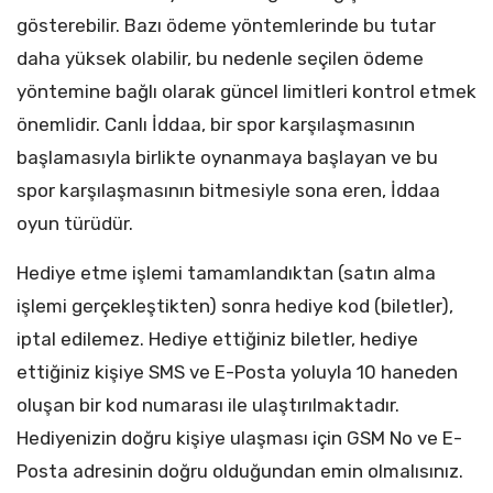
gösterebilir. Bazı ödeme yöntemlerinde bu tutar
daha yüksek olabilir, bu nedenle seçilen ödeme
yöntemine bağlı olarak güncel limitleri kontrol etmek
önemlidir. Canlı İddaa, bir spor karşılaşmasının
başlamasıyla birlikte oynanmaya başlayan ve bu
spor karşılaşmasının bitmesiyle sona eren, İddaa
oyun türüdür.
Hediye etme işlemi tamamlandıktan (satın alma
işlemi gerçekleştikten) sonra hediye kod (biletler),
iptal edilemez. Hediye ettiğiniz biletler, hediye
ettiğiniz kişiye SMS ve E-Posta yoluyla 10 haneden
oluşan bir kod numarası ile ulaştırılmaktadır.
Hediyenizin doğru kişiye ulaşması için GSM No ve E-
Posta adresinin doğru olduğundan emin olmalısınız.