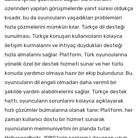
üzerinden yapılan görüşmelerde yanıt süresi oldukça
kısadır, bu da oyuncuların yaşadıkları problemleri
hızla çözmelerini mümkün kılar. Türkçe dil desteği
sunulması, Türkçe konuşan kullanıcıların kolayca
iletişim kurmalarını ve ihtiyaç duydukları desteği
hızla almalarını sağlar. Platform, Türk oyuncularına
yönelik özel bir destek hizmeti sunar ve her türlü
konuda yardımcı olmaya hazır bir ekip bulundurur. Bu,
oyuncuların dil engeli olmadan daha verimli bir
şekilde yardım alabilmelerini sağlar. Türkçe destek
hattı, oyuncuların sorunlarını kolayca açıklayarak
hızlı çözümler bulmalarına olanak tanır. Platform, her
zaman kullanıcı dostu bir hizmet sunarak
oyuncuların memnuniyetini ön planda tutar.
Hollywoodbets, 1980’lerin sonlarına dayanan uzun