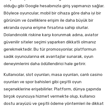
olduğu gibi Google hesabınızla giriş yapmanızı sağlar.
Böylece oyuncular, mobil bir cihaza göre daha iyi bir
görünüm ve özelliklere erişim ile daha büyük bir
ekranda oyuna erişme fırsatına sahip olurlar.
Dolandırıcılık riskine karşı korunmak adına, aviator
güvenilir siteler seçimi yaparken dikkatli olmanız
gerekmektedir. Bu tür promosyonlar, platformun
sadık oyuncularına ek avantajlar sunarak, oyun
deneyimlerini daha ödüllendirici hale getirir.
Kullanıcılar, slot oyunları, masa oyunları, canlı casino
oyunları ve spor bahisleri gibi çeşitli oyun
seçeneklerine erişebilirler. Platform, dünya çapında
birçok oyuncuya hizmet vermekte olup, kullanıcı
dostu arayüzü ve çeşitli ödeme yöntemleri ile dikkat