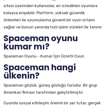
sitesi üzerinden kullanıcılar, en istedikleri oyunlara
kolayca erişebilir. Platform, yüksek güvenlik
önlemleri ile oyuncularına güvenli bir oyun ortamı
sağlar ve bunun yanında hızlı işlem süreleri ile tanınır.
Spaceman oyunu
kumar mı?
Spaceman Oyunu – Kumar İçin Ücretli Oyun.
Spaceman hangi
ülkenin?
Spaceman gözlük, güneş gözlüğü türüdür. Bir grup
Amerikan firması tarafından geliştirilmiştir.
Oyunda sosyal etkileşim önemli bir yer tutar; gerçek