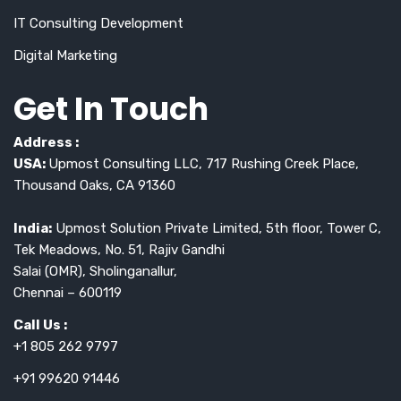
IT Consulting Development
Digital Marketing
Get In Touch
Address :
USA:
Upmost Consulting LLC, 717 Rushing Creek Place,
Thousand Oaks, CA 91360
India:
Upmost Solution Private Limited, 5th floor, Tower C,
Tek Meadows, No. 51, Rajiv Gandhi
Salai (OMR), Sholinganallur,
Chennai – 600119
Call Us :
+1 805 262 9797
+91 99620 91446