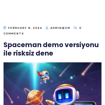
FEBRUARY 8, 2026
ADMIN@UM
0
COMMENTS
Spaceman demo versiyonu
ile risksiz dene