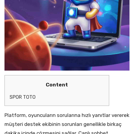
Content
SPOR TOTO
Platform, oyuncuların sorularına hızlı yanıtlar vererek
müşteri destek ekibinin sorunları genellikle birkaç
dakika içinde çözmesini sağlar. Canlı sohbet