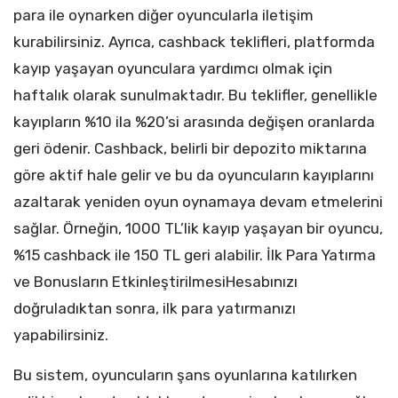
para ile oynarken diğer oyuncularla iletişim
kurabilirsiniz. Ayrıca, cashback teklifleri, platformda
kayıp yaşayan oyunculara yardımcı olmak için
haftalık olarak sunulmaktadır. Bu teklifler, genellikle
kayıpların %10 ila %20’si arasında değişen oranlarda
geri ödenir. Cashback, belirli bir depozito miktarına
göre aktif hale gelir ve bu da oyuncuların kayıplarını
azaltarak yeniden oyun oynamaya devam etmelerini
sağlar. Örneğin, 1000 TL’lik kayıp yaşayan bir oyuncu,
%15 cashback ile 150 TL geri alabilir. İlk Para Yatırma
ve Bonusların EtkinleştirilmesiHesabınızı
doğruladıktan sonra, ilk para yatırmanızı
yapabilirsiniz.
Bu sistem, oyuncuların şans oyunlarına katılırken