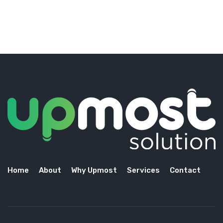
Home
About
Why Upmost
Services
Contact