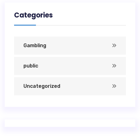
Categories
Gambling
public
Uncategorized