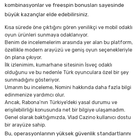
kombinasyonlar ve freespin bonusları sayesinde
büyük kazançlar elde edebilirsiniz.
Kısa sürede öne çıktığını gören yenilikçi ve mobil odaklı
oyun ürünleri sunmaya odaklanıyor.
Benim de incelemelerim arasında yer alan bu platform,
özellikle modern arayüzü ve geniş oyun seçenekleriyle
ön plana çıkıyor.
İlk izlenimim, kumarhane sitesinin İsveç odaklı
olduğunu ve bu nedenle Türk oyunculara özel bir şey
sunmadığını gösteriyor.
Umarım bu inceleme, Nomini hakkında daha fazla bilgi
edinmenize yardımcı olur.
Ancak, Rabona’nın Türkiye’deki yasal durumu ve
erişilebilirliği konusunda net bir bilgiye ulaşamadım.
Genel olarak baktığımızda, Vlad Cazino kullanıcı dostu
bir arayüze sahip.
Bu, operasyonlarının yüksek güvenlik standartlarını