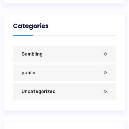
Categories
Gambling
public
Uncategorized