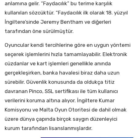
anlamına gelir. “Faydacılık” bu terime karşılık
kullanılan sözcüktür. “Faydacılık ilk olarak 18. yüzyıl
İngiltere’sinde Jeremy Bentham ve diğerleri
tarafından öne sürülmüştür.
Oyuncular kendi tercihlerine göre en uygun yöntemi
seçerek işlemlerini hızla tamamlayabilir. Elektronik
cüzdanlar ve kart işlemleri genellikle anında
gerçekleşirken, banka havalesi biraz daha uzun
sürebilir. Güvenlik konusunda da oldukça titiz
davranan Pinсo, SSL sertifikası ile tüm kullanıcı
verilerini koruma altına alıyor. İngiltere Kumar
Komisyonu ve Malta Oyun Otoritesi de dahil olmak
üzere dünya çapında birçok saygın düzenleyici
kurum tarafından lisanslanmışlardır.