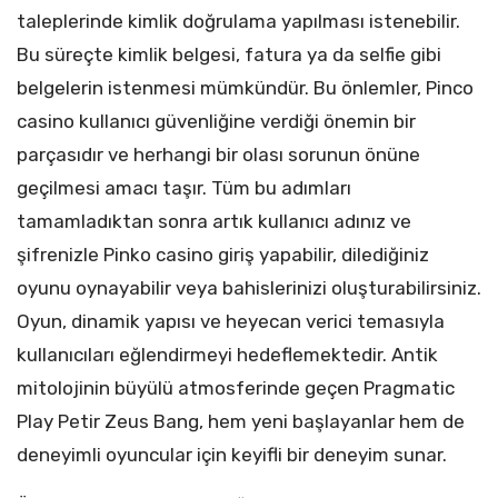
taleplerinde kimlik doğrulama yapılması istenebilir.
Bu süreçte kimlik belgesi, fatura ya da selfie gibi
belgelerin istenmesi mümkündür. Bu önlemler, Pinсo
casino kullanıcı güvenliğine verdiği önemin bir
parçasıdır ve herhangi bir olası sorunun önüne
geçilmesi amacı taşır. Tüm bu adımları
tamamladıktan sonra artık kullanıcı adınız ve
şifrenizle Pinko casino giriş yapabilir, dilediğiniz
oyunu oynayabilir veya bahislerinizi oluşturabilirsiniz.
Oyun, dinamik yapısı ve heyecan verici temasıyla
kullanıcıları eğlendirmeyi hedeflemektedir. Antik
mitolojinin büyülü atmosferinde geçen Pragmatic
Play Petir Zeus Bang, hem yeni başlayanlar hem de
deneyimli oyuncular için keyifli bir deneyim sunar.