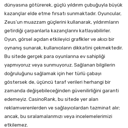
dünyasına götürerek, güçlü yıldırım çubuğuyla büyük
kazançlar elde etme fırsatı sunmaktadır. Oyuncular,
Zeus’un muazzam güçlerini kullanarak, yıldırımların
getirdiği çarpanlarla kazançlarını katlayabilirler.
Oyun, görsel açıdan etkileyici grafikler ve akıcı bir
oynanış sunarak, kullanıcıların dikkatini çekmektedir.
Bu sitede gerçek para oyunlarına ev sahipliği
yapmıyoruz veya sunmuyoruz. Sağlanan bilgilerin
doğruluğunu sağlamak için her türlü çabayı
göstersek de, üçüncü taraf verileri herhangi bir
zamanda değişebileceğinden güvenilirliğini garanti
edemeyiz. CasinoRank, bu sitede yer alan
reklamverenlerden ve sağlayıcılardan tazminat alır;
ancak, bu sıralamalarımızı veya incelemelerimizi
etkilemez.