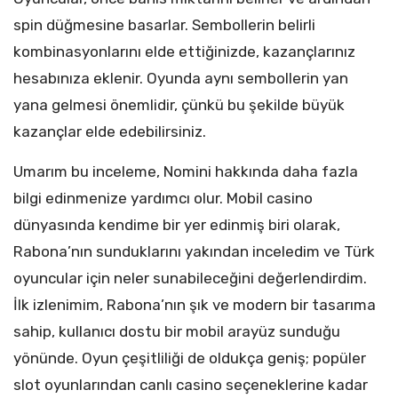
spin düğmesine basarlar. Sembollerin belirli
kombinasyonlarını elde ettiğinizde, kazançlarınız
hesabınıza eklenir. Oyunda aynı sembollerin yan
yana gelmesi önemlidir, çünkü bu şekilde büyük
kazançlar elde edebilirsiniz.
Umarım bu inceleme, Nomini hakkında daha fazla
bilgi edinmenize yardımcı olur. Mobil casino
dünyasında kendime bir yer edinmiş biri olarak,
Rabona’nın sunduklarını yakından inceledim ve Türk
oyuncular için neler sunabileceğini değerlendirdim.
İlk izlenimim, Rabona’nın şık ve modern bir tasarıma
sahip, kullanıcı dostu bir mobil arayüz sunduğu
yönünde. Oyun çeşitliliği de oldukça geniş; popüler
slot oyunlarından canlı casino seçeneklerine kadar