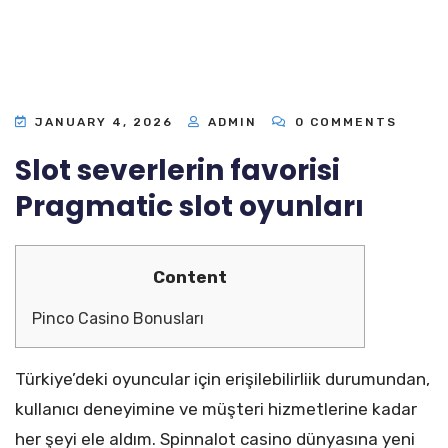
JANUARY 4, 2026
ADMIN
0 COMMENTS
Slot severlerin favorisi
Pragmatic slot oyunları
Content
Pinсo Casino Bonusları
Türkiye’deki oyuncular için erişilebilirliik durumundan,
kullanıcı deneyimine ve müşteri hizmetlerine kadar
her şeyi ele aldım. Spinnalot casino dünyasına yeni