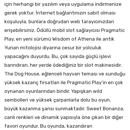
için herhangi bir yazılım veya uygulama indirmenize
gerek yoktur. İnternet bağlantınızın sabit olması
koşuluyla, bunlara doğrudan web tarayıcınızdan
erişebilirsiniz. Ödüllü mobil slot sağlayıcısı Pragmatic
Play, en yeni sürümü Wisdom of Athena ile antik
Yunan mitolojisi diyarına cesur bir yolculuk
yapacağını duyurdu. Bu, çok sayıda güçlü işlevi
barındıran, her yerde ödediğiniz bir slot makinesidir.
The Dog House, eğlenceli hayvan teması ve sunduğu
yüksek kazanç fırsatları ile Pragmatic Play’in en çok
oynanan oyunlarından biridir. Yapışkan wild
sembolleri ve yüksek çarpanlarla dolu bu oyun,
büyük kazanma şansı sunmaktadır. Sweet Bonanza,
canlı renkleri ve dinamik yapısıyla öne çıkan bir diğer
favori oyundur. Bu oyunda, kazandıran