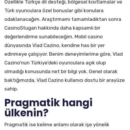
Özellikle Türkçe dil desteği, bölgesel kısıtlamalar ve
Türk oyunculara özel bonuslar gibi konulara
odaklanacağım. Araştırmamı tamamladıktan sonra
CasinoStugan hakkında daha kapsamlı bir
değerlendirme sunabileceğim. Mobil casino
dünyasında Vlad Cazino, kendine has bir yer
edinmeye çalışıyor. Benim deneyimlerime göre, Vlad
Cazino’nun Türkiye’deki oyunculara açık olup
olmadığı konusunda net bir bilgi yok. Genel olarak
baktığımızda, Vlad Cazino kullanıcı dostu bir arayüze
sahip.
Pragmatik hangi
ülkenin?
Pragmatik ise kelime anlamı olarak işe yönelik