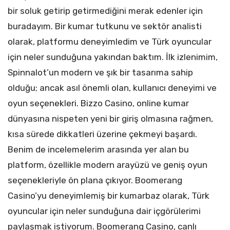
bir soluk getirip getirmediğini merak edenler için
buradayım. Bir kumar tutkunu ve sektör analisti
olarak, platformu deneyimledim ve Türk oyuncular
için neler sunduğuna yakından baktım. İlk izlenimim,
Spinnalot’un modern ve şık bir tasarıma sahip
olduğu; ancak asıl önemli olan, kullanıcı deneyimi ve
oyun seçenekleri. Bizzo Casino, online kumar
dünyasına nispeten yeni bir giriş olmasına rağmen,
kısa sürede dikkatleri üzerine çekmeyi başardı.
Benim de incelemelerim arasında yer alan bu
platform, özellikle modern arayüzü ve geniş oyun
seçenekleriyle ön plana çıkıyor. Boomerang
Casino’yu deneyimlemiş bir kumarbaz olarak, Türk
oyuncular için neler sunduğuna dair içgörülerimi
paylaşmak istiyorum. Boomerang Casino, canlı