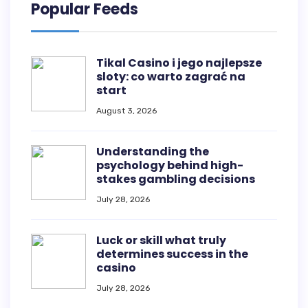
Popular Feeds
Tikal Casino i jego najlepsze
sloty: co warto zagrać na
start
August 3, 2026
Understanding the
psychology behind high-
stakes gambling decisions
July 28, 2026
Luck or skill what truly
determines success in the
casino
July 28, 2026