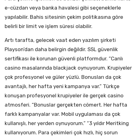
e-cüzdan veya banka havalesi gibi seçeneklerle
yapılabilir. Bahis sitesinin çekim politikasına göre
belirli bir limit ve işlem süresi olabilir.
Artı tarafta, gelecek vaat eden yazılım şirketi
Playson’dan daha belirgin değildir. SSL güvenlik
sertifikası ile korunan güvenli platformdur. “Canlı
casino masalarında blackjack oynuyorum. Krupiyeler
çok profesyonel ve güler yüzlü. Bonusları da çok
avantajlı, her hafta yeni kampanya var.” Türkçe
konuşan profesyonel krupiyeler ile gerçek casino
atmosferi. “Bonuslar gerçekten cömert. Her hafta
farklı kampanyalar var. Mobil uygulaması da çok
kullanışlı, her yerden oynuyorum.” “3 yıldır Meritking
kullanıyorum. Para çekimleri çok hızlı, hiç sorun