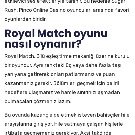
etkileyici ses efektleriyle tanınır. Bu nedenle Sugar
Rush, Pinco Online Casino oyuncuları arasında favori
oyunlardan biridir.
Royal Match oyunu
nasıl oynanır?
Royal Match, 3’lü eşleştirme mekaniği üzerine kurulu
bir oyundur. Aynı renkteki üç veya daha fazla taşı
yan yana getirerek onları patlatmanız ve puan
kazanmanız gerekir. Bölümleri geçmek için belirli
hedeflere ulaşmanız ve hamle sınırınızı aşmadan
bulmacaları çözmeniz lazım.
Bu oyunda kazanç elde etmek isteyen bahisçiler hile
arayışlarına girişiyor. Hile satmaya çalışan kişilerle
irtibata geçmemeniz gerekiyor. Aksi takdirde