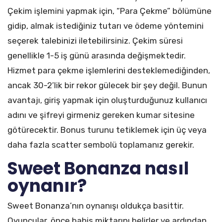
Çekim işlemini yapmak için, “Para Çekme” bölümüne
gidip, almak istediğiniz tutarı ve ödeme yöntemini
seçerek talebinizi iletebilirsiniz. Çekim süresi
genellikle 1-5 iş günü arasında değişmektedir.
Hizmet para çekme işlemlerini desteklemediğinden,
ancak 30-2’lik bir rekor gülecek bir şey değil. Bunun
avantajı, giriş yapmak için oluşturduğunuz kullanıcı
adını ve şifreyi girmeniz gereken kumar sitesine
götürecektir. Bonus turunu tetiklemek için üç veya
daha fazla scatter sembolü toplamanız gerekir.
Sweet Bonanza nasıl
oynanır?
Sweet Bonanza’nın oynanışı oldukça basittir.
Oyuncular, önce bahis miktarını belirler ve ardından