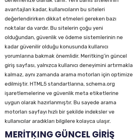
avantajları kadar, kullanıcıların bu siteleri
değerlendirirken dikkat etmeleri gereken bazı
noktalar da vardır. Bu sitelerin çoğu yeni
olduğundan, güvenlik ve ödeme sistemlerinin ne
kadar güvenilir olduğu konusunda kullanıcı
yorumlarına bakmak önemlidir. Meritking’in güncel
giriş sayfası, yalnızca kullanıcı deneyimini artırmakla
kalmaz, aynı zamanda arama motorları için optimize
edilmiştir. HTML5 standartlarına, schema.org
işaretlemelerine ve güvenlik meta etiketlerine
uygun olarak hazırlanmıştır. Bu sayede arama
motorları sayfayı hızlı bir şekilde indeksler ve
kullanıcılar aradıkları bilgilere kolayca ulaşır.
MERİTKING GÜNCEL GİRİŞ