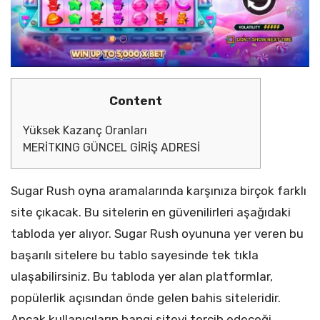
Content
Yüksek Kazanç Oranları
MERİTKING GÜNCEL GİRİŞ ADRESİ
Sugar Rush oyna aramalarında karşınıza birçok farklı
site çıkacak. Bu sitelerin en güvenilirleri aşağıdaki
tabloda yer alıyor. Sugar Rush oyununa yer veren bu
başarılı sitelere bu tablo sayesinde tek tıkla
ulaşabilirsiniz. Bu tabloda yer alan platformlar,
popülerlik açısından önde gelen bahis siteleridir.
Ancak kullanıcıların hangi siteyi tercih edeceği,