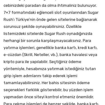
cebinizdeki paradan da olma ihtimaliniz bulunuyor.
7×7 formatındaki eğlenceli slot oyunlarından Sugar
Rush’ı Türkiye’nin önde gelen sitelerine bağlanarak
sorunsuz şekilde oynayabilirsiniz. Özellikle
listemizdeki sitelerde Sugar Rush oynadığınızda
herhangi bir sorunla karşılaşmayacaksınız. Para
yatırma işlemleri, genellikle banka kartı, kredi kartı,
e-cüzdan (Skrill, Neteller, vb.), banka havalesi veya
kripto para ile yapılabilir. Seçtiğiniz ödeme
yöntemiyle, hesabınıza yatırmak istediğiniz tutarı
girip işlem adımlarını takip ederek işlemi
tamamlayabilirsiniz. Her bahis sitesinin ödeme
seçenekleri farklılık gösterebilir, bu yüzden işlem
yapmadan önce siteyi kontrol etmeniz önemlidir.
Para çekme işlemleri de benzer şekilde, banka kartı,