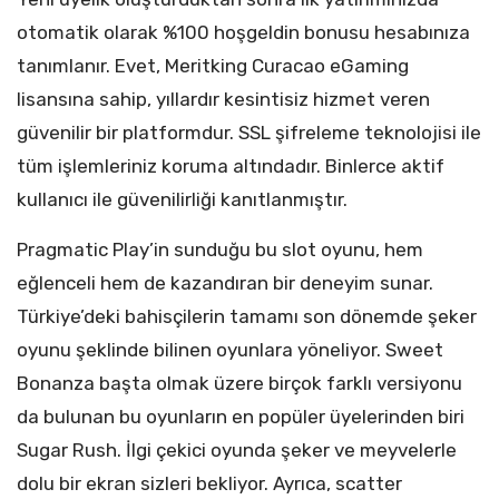
otomatik olarak %100 hoşgeldin bonusu hesabınıza
tanımlanır. Evet, Meritking Curacao eGaming
lisansına sahip, yıllardır kesintisiz hizmet veren
güvenilir bir platformdur. SSL şifreleme teknolojisi ile
tüm işlemleriniz koruma altındadır. Binlerce aktif
kullanıcı ile güvenilirliği kanıtlanmıştır.
Pragmatic Play’in sunduğu bu slot oyunu, hem
eğlenceli hem de kazandıran bir deneyim sunar.
Türkiye’deki bahisçilerin tamamı son dönemde şeker
oyunu şeklinde bilinen oyunlara yöneliyor. Sweet
Bonanza başta olmak üzere birçok farklı versiyonu
da bulunan bu oyunların en popüler üyelerinden biri
Sugar Rush. İlgi çekici oyunda şeker ve meyvelerle
dolu bir ekran sizleri bekliyor. Ayrıca, scatter