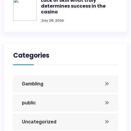
Luck or skill what truly
determines success in the
casino
July 28, 2026
Categories
Gambling
public
Uncategorized