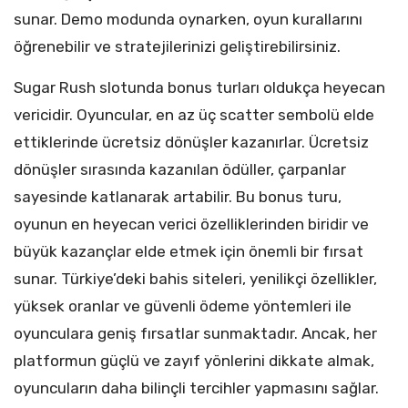
sunar. Demo modunda oynarken, oyun kurallarını
öğrenebilir ve stratejilerinizi geliştirebilirsiniz.
Sugar Rush slotunda bonus turları oldukça heyecan
vericidir. Oyuncular, en az üç scatter sembolü elde
ettiklerinde ücretsiz dönüşler kazanırlar. Ücretsiz
dönüşler sırasında kazanılan ödüller, çarpanlar
sayesinde katlanarak artabilir. Bu bonus turu,
oyunun en heyecan verici özelliklerinden biridir ve
büyük kazançlar elde etmek için önemli bir fırsat
sunar. Türkiye’deki bahis siteleri, yenilikçi özellikler,
yüksek oranlar ve güvenli ödeme yöntemleri ile
oyunculara geniş fırsatlar sunmaktadır. Ancak, her
platformun güçlü ve zayıf yönlerini dikkate almak,
oyuncuların daha bilinçli tercihler yapmasını sağlar.