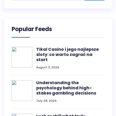
Popular Feeds
Tikal Casino i jego najlepsze
sloty: co warto zagrać na
start
August 3, 2026
Understanding the
psychology behind high-
stakes gambling decisions
July 28, 2026