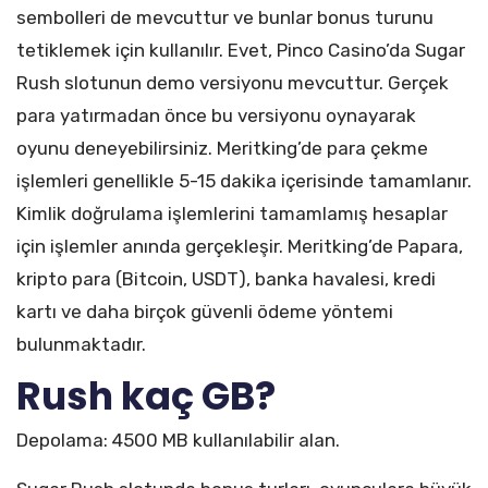
sembolleri de mevcuttur ve bunlar bonus turunu
tetiklemek için kullanılır. Evet, Pinco Casino’da Sugar
Rush slotunun demo versiyonu mevcuttur. Gerçek
para yatırmadan önce bu versiyonu oynayarak
oyunu deneyebilirsiniz. Meritking’de para çekme
işlemleri genellikle 5-15 dakika içerisinde tamamlanır.
Kimlik doğrulama işlemlerini tamamlamış hesaplar
için işlemler anında gerçekleşir. Meritking’de Papara,
kripto para (Bitcoin, USDT), banka havalesi, kredi
kartı ve daha birçok güvenli ödeme yöntemi
bulunmaktadır.
Rush kaç GB?
Depolama: 4500 MB kullanılabilir alan.