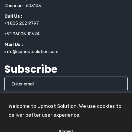
Chennai – 603103
Call Us :
+1 805 262 9797
+91 96005 10624
Mail Us :
info@upmostsolution.com
Subscribe
Welcome to Upmost Solution, We use cookies to
deliver better user experience.
Accept