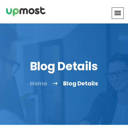
Blog Details
Home
Blog Details