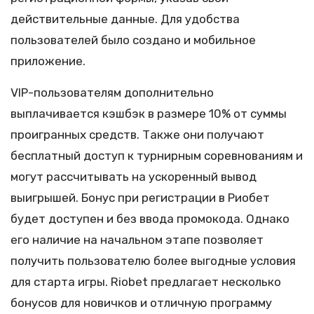
действительные данные. Для удобства
пользователей было создано и мобильное
приложение.
VIP-пользователям дополнительно
выплачивается кэшбэк в размере 10% от суммы
проигранных средств. Также они получают
бесплатный доступ к турнирным соревнованиям и
могут рассчитывать на ускоренный вывод
выигрышей. Бонус при регистрации в Риобет
будет доступен и без ввода промокода. Однако
его наличие на начальном этапе позволяет
получить пользователю более выгодные условия
для старта игры. Riobet предлагает несколько
бонусов для новичков и отличную программу