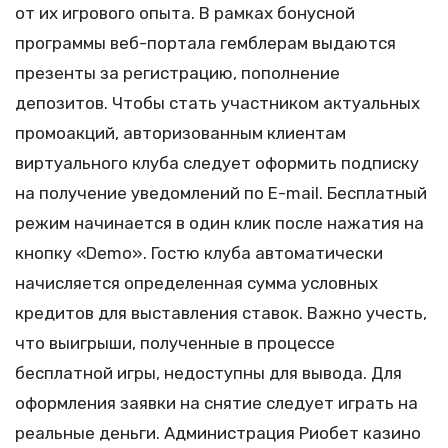
от их игрового опыта. В рамках бонусной
программы веб-портала гемблерам выдаются
презенты за регистрацию, пополнение
депозитов. Чтобы стать участником актуальных
промоакций, авторизованным клиентам
виртуального клуба следует оформить подписку
на получение уведомлений по E-mail. Бесплатный
режим начинается в один клик после нажатия на
кнопку «Demo». Гостю клуба автоматически
начисляется определенная сумма условных
кредитов для выставления ставок. Важно учесть,
что выигрыши, полученные в процессе
бесплатной игры, недоступны для вывода. Для
оформления заявки на снятие следует играть на
реальные деньги. Администрация Риобет казино