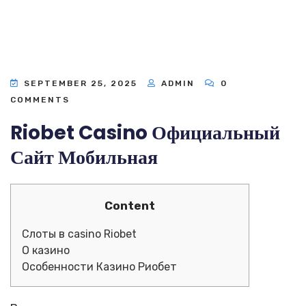
SEPTEMBER 25, 2025
ADMIN
0
COMMENTS
Riobet Casino Официальный
Сайт Мобильная
Content
Слоты в casino Riobet
О казино
Особенности Казино Риобет