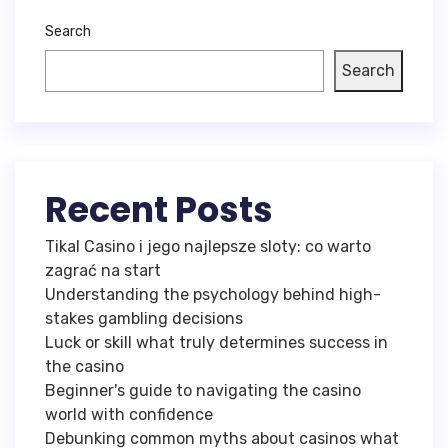
Search
Search
Recent Posts
Tikal Casino i jego najlepsze sloty: co warto
zagrać na start
Understanding the psychology behind high-
stakes gambling decisions
Luck or skill what truly determines success in
the casino
Beginner's guide to navigating the casino
world with confidence
Debunking common myths about casinos what