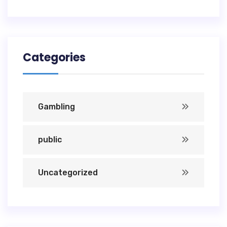
Categories
Gambling
public
Uncategorized