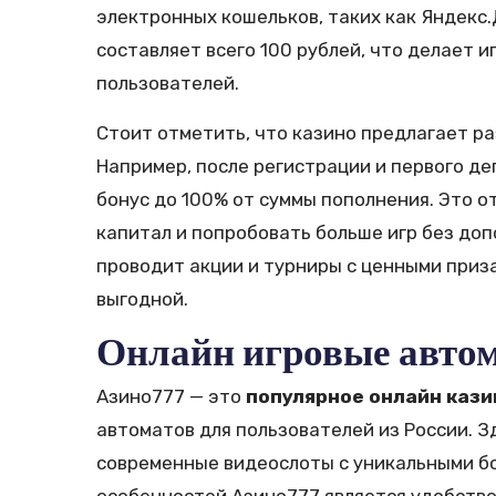
электронных кошельков, таких как Яндекс.
составляет всего 100 рублей, что делает и
пользователей.
Стоит отметить, что казино предлагает ра
Например, после регистрации и первого д
бонус до 100% от суммы пополнения. Это 
капитал и попробовать больше игр без доп
проводит акции и турниры с ценными приза
выгодной.
Онлайн игровые автом
Азино777 — это
популярное онлайн кази
автоматов для пользователей из России. З
современные видеослоты с уникальными бо