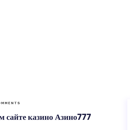
Home
Blog Details
OMMENTS
м сайте казино Азино777