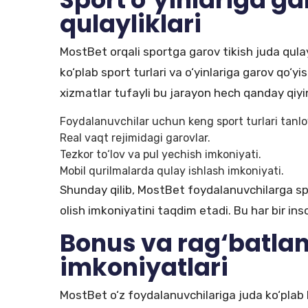
qulayliklari
MostBet orqali sportga garov tikish juda qul
ko‘plab sport turlari va o‘yinlariga garov qo‘y
xizmatlar tufayli bu jarayon hech qanday qiyin
Foydalanuvchilar uchun keng sport turlari tanlo
Real vaqt rejimidagi garovlar.
Tezkor to‘lov va pul yechish imkoniyati.
Mobil qurilmalarda qulay ishlash imkoniyati.
Shunday qilib, MostBet foydalanuvchilarga spor
olish imkoniyatini taqdim etadi. Bu har bir ins
Bonus va rag‘batlant
imkoniyatlari
MostBet o‘z foydalanuvchilariga juda ko‘plab