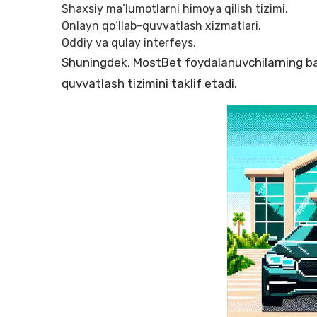
Shaxsiy ma’lumotlarni himoya qilish tizimi.
Onlayn qo‘llab-quvvatlash xizmatlari.
Oddiy va qulay interfeys.
Shuningdek, MostBet foydalanuvchilarning bar
quvvatlash tizimini taklif etadi.