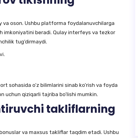
ay va oson. Ushbu platforma foydalanuvchilarga
ish imkoniyatini beradi. Qulay interfeys va tezkor
chilik tug‘dirmaydi.
vi.
t sohasida o‘z bilimlarini sinab ko‘rish va foyda
on uchun qiziqarli tajriba bo‘lishi mumkin.
iruvchi takliflarning
 bonuslar va maxsus takliflar taqdim etadi. Ushbu