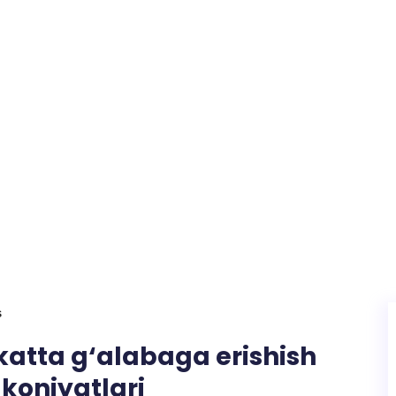
Home
Blog Details
S
 katta g‘alabaga erishish
koniyatlari