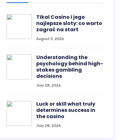
Tikal Casino i jego
najlepsze sloty: co warto
zagrać na start
August 3, 2026
Understanding the
psychology behind high-
stakes gambling
decisions
July 28, 2026
Luck or skill what truly
determines success in
the casino
July 28, 2026