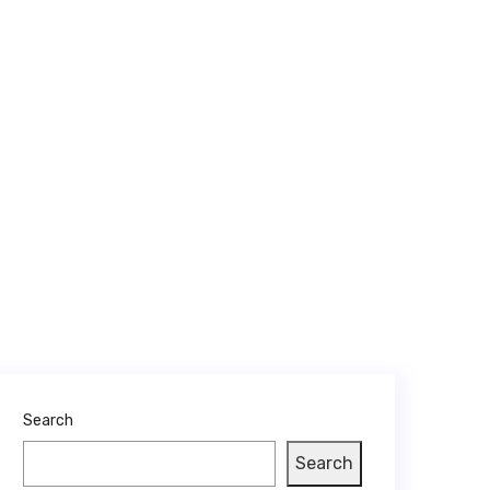
Search
Search