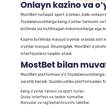
Onlayn kazino va o‘
MostBet nafaqat sport o‘yinlari, balki onlayn
foydalanuvchilarga keng o‘yinlar tanlovini va 
bo‘limda siz kutilmagan imkoniyatlarga ega bo
Kazino bo‘limida mavjud o‘yinlar orasida slot m
o‘yinlar mavjud. Shuningdek, MostBet o‘yinchila
interfeyslarni taqdim etadi.
MostBet bilan muva
MostBet platformasi o‘z foydalanuvchilariga
yaratib beradi. Quyida ushbu platformadan fo
Keng o‘yinlar tanlovi va sport turlari.
Qulay interfeys va tezkor xizmatlar.
Bonuslar va rag‘batlantiruvchi takliflar.