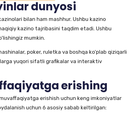
yinlar dunyosi
 kazinolari bilan ham mashhur. Ushbu kazino
haqiqiy kazino tajribasini taqdim etadi. Ushbu
‘lishingiz mumkin.
ashinalar, poker, ruletka va boshqa ko‘plab qiziqarli
rga yuqori sifatli grafikalar va interaktiv
ffaqiyatga erishing
 muvaffaqiyatga erishish uchun keng imkoniyatlar
ydalanish uchun 6 asosiy sabab keltirilgan: