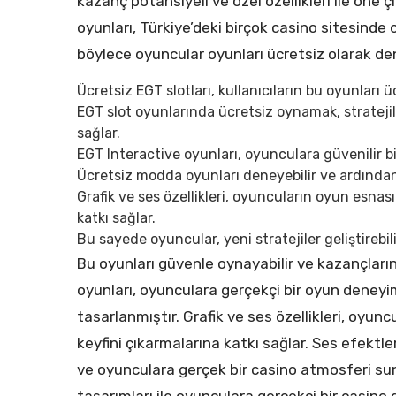
kazanç potansiyeli ve özel özellikleri ile öne
oyunları, Türkiye’deki birçok casino sitesinde
böylece oyuncular oyunları ücretsiz olarak den
Ücretsiz EGT slotları, kullanıcıların bu oyunları
EGT slot oyunlarında ücretsiz oynamak, stratejil
sağlar.
EGT Interactive oyunları, oyunculara güvenilir b
Ücretsiz modda oyunları deneyebilir ve ardından
Grafik ve ses özellikleri, oyuncuların oyun esna
katkı sağlar.
Bu sayede oyuncular, yeni stratejiler geliştirebili
Bu oyunları güvenle oynayabilir ve kazançlarını
oyunları, oyunculara gerçekçi bir oyun deneyi
tasarlanmıştır. Grafik ve ses özellikleri, oyu
keyfini çıkarmalarına katkı sağlar. Ses efektl
ve oyunculara gerçek bir casino atmosferi suna