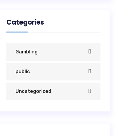
Categories
Gambling
public
Uncategorized