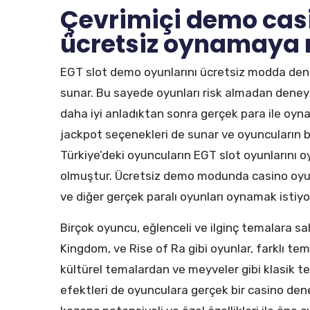
Çevrimiçi demo cas
ücretsiz oynamaya 
EGT slot demo
oyunlarını ücretsiz modda dene
sunar. Bu sayede oyunları risk almadan deneyeb
daha iyi anladıktan sonra gerçek para ile oyna
jackpot seçenekleri de sunar ve oyuncuların 
Türkiye’deki oyuncuların EGT slot oyunlarını 
olmuştur. Ücretsiz demo modunda casino oyunl
ve diğer gerçek paralı oyunları oynamak istiyo
Birçok oyuncu, eğlenceli ve ilginç temalara sah
Kingdom, ve Rise of Ra gibi oyunlar, farklı tem
kültürel temalardan ve meyveler gibi klasik te
efektleri de oyunculara gerçek bir casino dene