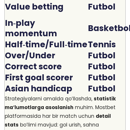
Value betting
Futbol
In‑play
Basketbo
momentum
Half‑time/Full‑time
Tennis
Over/Under
Futbol
Correct score
Futbol
First goal scorer
Futbol
Asian handicap
Futbol
Strategiyalarni amalda qo‘llashda,
statistik
ma’lumotlarga asoslanish
muhim. Mostbet
platformasida har bir match uchun
detail
stats
bo‘limi mavjud: gol urish, sahna