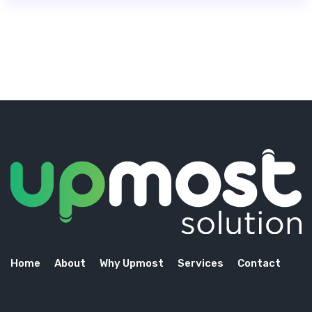
Home
About
Why Upmost
Services
Contact