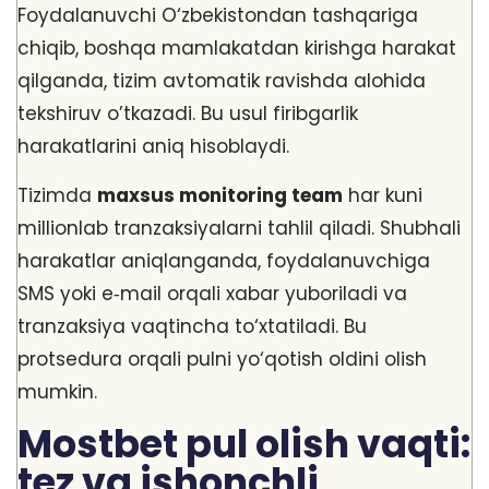
Foydalanuvchi O‘zbekistondan tashqariga
chiqib, boshqa mamlakatdan kirishga harakat
qilganda, tizim avtomatik ravishda alohida
tekshiruv o’tkazadi. Bu usul firibgarlik
harakatlarini aniq hisoblaydi.
Tizimda
maxsus monitoring team
har kuni
millionlab tranzaksiyalarni tahlil qiladi. Shubhali
harakatlar aniqlanganda, foydalanuvchiga
SMS yoki e‑mail orqali xabar yuboriladi va
tranzaksiya vaqtincha to‘xtatiladi. Bu
protsedura orqali pulni yo‘qotish oldini olish
mumkin.
Mostbet pul olish vaqti:
tez va ishonchli