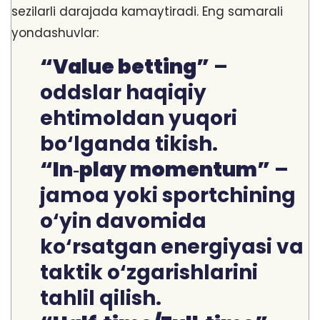
sezilarli darajada kamaytiradi. Eng samarali
yondashuvlar:
“Value betting”
–
oddslar haqiqiy
ehtimoldan yuqori
bo‘lganda tikish.
“In‑play momentum”
–
jamoa yoki sportchining
o‘yin davomida
ko‘rsatgan energiyasi va
taktik o‘zgarishlarini
tahlil qilish.