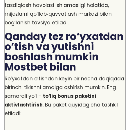
tasdiqlash havolasi ishlamasligi holatida,
mijozlarni qo‘llab‑quvvatlash markazi bilan
bog‘lanish tavsiya etiladi.
Qanday tez ro‘yxatdan
o’tish va yutishni
boshlash mumkin
Mostbet bilan
Ro‘yxatdan o‘tishdan keyin bir necha daqiqada
birinchi tikishni amalga oshirish mumkin. Eng
samarali yo‘l –
to‘liq bonus paketini
aktivlashtirish
. Bu paket quyidagicha tashkil
etiladi: