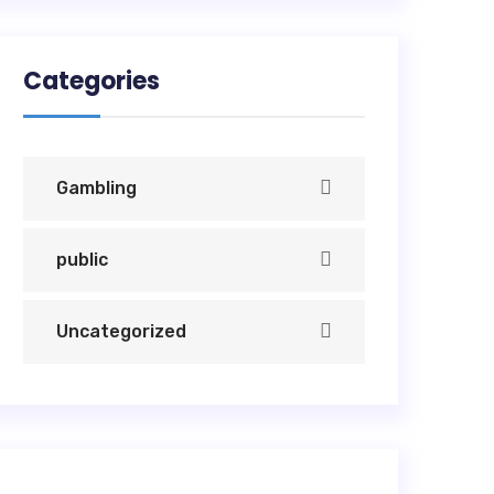
Categories
Gambling
public
Uncategorized