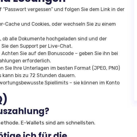
f “Passwort vergessen” und folgen Sie dem Link in der
r-Cache und Cookies, oder wechseln Sie zu einem
, ob alle Dokumente hochgeladen sind und der
n Sie den Support per Live-Chat.
.
Achten Sie auf den Bonuscode – geben Sie ihn bei
ahlungen erforderlich.
 Sie Ihre Unterlagen im besten Format (JPEG, PNG)
s kann bis zu 72 Stunden dauern.
wortungsbewusste Spiellimits – sie können im Konto
Q)
Auszahlung?
methode. E-Wallets sind am schnellsten.
ige ich für die