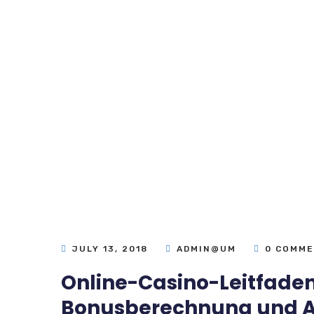
JULY 13, 2018
ADMIN@UM
0 COMME
Online-Casino-Leitfade
Bonusberechnung und 