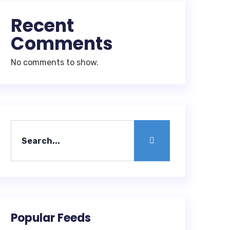
Recent
Comments
No comments to show.
Popular Feeds