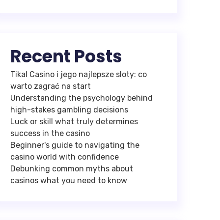
Recent Posts
Tikal Casino i jego najlepsze sloty: co
warto zagrać na start
Understanding the psychology behind
high-stakes gambling decisions
Luck or skill what truly determines
success in the casino
Beginner's guide to navigating the
casino world with confidence
Debunking common myths about
casinos what you need to know