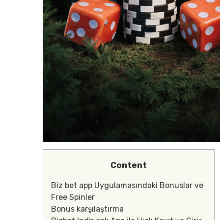
Content
Biz bet app Uygulamasındaki Bonuslar ve
Free Spinler
Bonus karşılaştırma