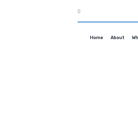
Home
About
Wh