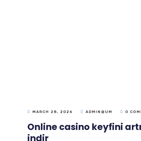
MARCH 28, 2026
ADMIN@UM
0 COM
Online casino keyfini ar
indir