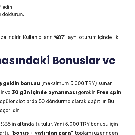
f edin.
u doldurun.
indirir. Kullanıcıların %87’i aynı oturum içinde ilk
masındaki Bonuslar ve
ş geldin bonusu
(maksimum 5.000 TRY) sunar.
ir ve
30 gün içinde oynanması
gerekir.
Free spin
opüler slotlarda 50 döndürme olarak dağıtılır. Bu
çerlidir.
%35’in altında tutulur. Yani 5.000 TRY bonusu için
artı,
“bonus + yatırılan para”
toplamı üzerinden