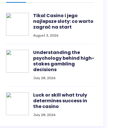
Tikal Casino i jego
najlepsze sloty: co warto
zagrać na start
August 3, 2026
Understanding the
psychology behind high-
stakes gambling
decisions
July 28, 2026
Luck or skill what truly
determines success in
the casino
July 28, 2026