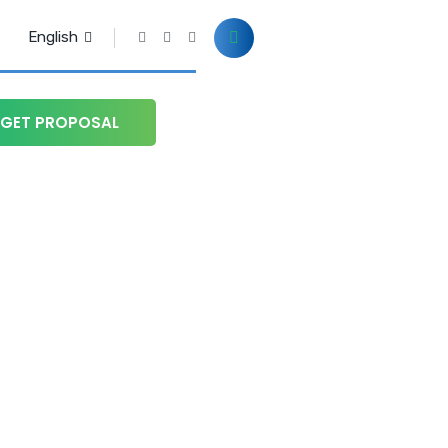
English
Mail Us
info@upmostsolution.com
GET PROPOSAL